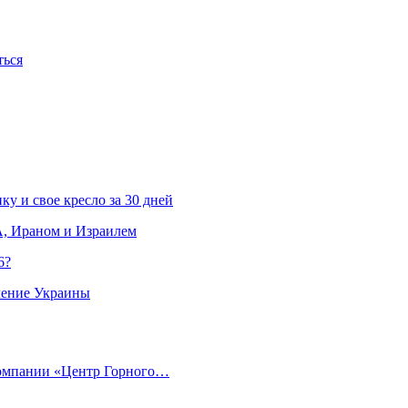
ться
ку и свое кресло за 30 дней
, Ираном и Израилем
6?
ление Украины
компании «Центр Горного…