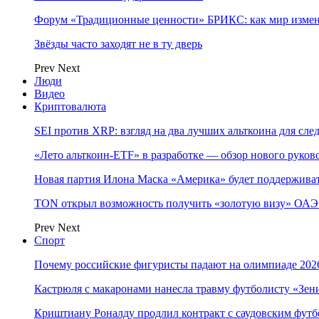
Форум «Традиционные ценности» БРИКС: как мир измен
Звёзды часто заходят не в ту дверь
Prev
Next
Люди
Видео
Криптовалюта
SEI против XRP: взгляд на два лучших альткоина для сл
«Лето альткоин-ETF» в разработке — обзор нового руков
Новая партия Илона Маска «Америка» будет поддержива
TON открыл возможность получить «золотую визу» ОАЭ 
Prev
Next
Спорт
Почему российские фигуристы падают на олимпиаде 202
Кастрюля с макаронами нанесла травму футболисту «Зен
Криштиану Роналду продлил контракт с саудовским фут