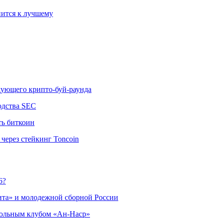
ится к лучшему
едующего крипто-буй-раунда
одства SEC
ть биткоин
через стейкинг Toncoin
6?
ита» и молодежной сборной России
больным клубом «Ан-Наср»