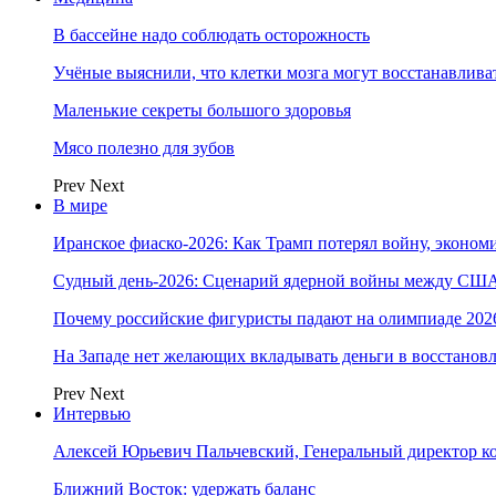
В бассейне надо соблюдать осторожность
Учёные выяснили, что клетки мозга могут восстанавлива
Маленькие секреты большого здоровья
Мясо полезно для зубов
Prev
Next
В мире
Иранское фиаско-2026: Как Трамп потерял войну, экономи
Судный день-2026: Сценарий ядерной войны между США
Почему российские фигуристы падают на олимпиаде 202
На Западе нет желающих вкладывать деньги в восстанов
Prev
Next
Интервью
Алексей Юрьевич Пальчевский, Генеральный директор 
Ближний Восток: удержать баланс