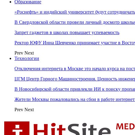
Образование
«Роснефть» и индийский университет будут сотрудничать
В Свердловской области провели личный досмотр школьн
Запрет гаджетов в школах повышает успеваемость
Ректор ЮФУ Инна Шевченко принимает участие в Восто
Prev
Next
Технологии
Отключения интернета в Москве это начало курса на по
ЦГМ Центр Горного Машиностроения. Ценность инжене
В Новосибирской области привлекли ИИ к поиску пропа
Жители Москвы пожаловались на сбои в работе интерне
Prev
Next