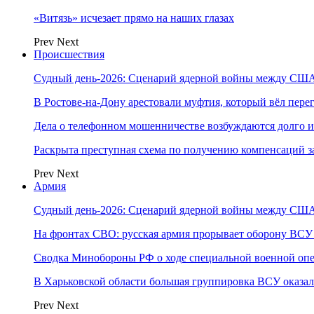
«Витязь» исчезает прямо на наших глазах
Prev
Next
Происшествия
Судный день-2026: Сценарий ядерной войны между США
В Ростове-на-Дону арестовали муфтия, который вёл пер
Дела о телефонном мошенничестве возбуждаются долго и
Раскрыта преступная схема по получению компенсаций 
Prev
Next
Армия
Судный день-2026: Сценарий ядерной войны между США
На фронтах СВО: русская армия прорывает оборону ВСУ
Сводка Минобороны РФ о ходе специальной военной опе
В Харьковской области большая группировка ВСУ оказал
Prev
Next