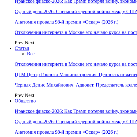
Иранское фиаско-2026: Как Трамп потерял войну, экономи
Судный день-2026: Сценарий ядерной войны между США
Анатомия провала 98-й премии «Оскар» (2026 г.)
Отключения интернета в Москве это начало курса на по
Prev
Next
Статьи
Все
Отключения интернета в Москве это начало курса на по
ЦГМ Центр Горного Машиностроения. Ценность инжене
Черных Денис Михайлович, Адвокат, Председатель колл
Prev
Next
Общество
Иранское фиаско-2026: Как Трамп потерял войну, экономи
Судный день-2026: Сценарий ядерной войны между США
Анатомия провала 98-й премии «Оскар» (2026 г.)