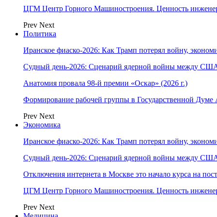
ЦГМ Центр Горного Машиностроения. Ценность инжене
Prev
Next
Политика
Иранское фиаско-2026: Как Трамп потерял войну, экономи
Судный день-2026: Сценарий ядерной войны между США
Анатомия провала 98-й премии «Оскар» (2026 г.)
Формирование рабочей группы в Государственной Думе
Prev
Next
Экономика
Иранское фиаско-2026: Как Трамп потерял войну, экономи
Судный день-2026: Сценарий ядерной войны между США
Отключения интернета в Москве это начало курса на по
ЦГМ Центр Горного Машиностроения. Ценность инжене
Prev
Next
Медицина