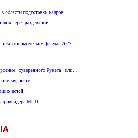
 в области подготовки кадров
иков через раздевание
чном экономическом форуме 2023
строение «суверенного Рунета» или…
рной мудрости
вших детей
т-провайдера МГТС