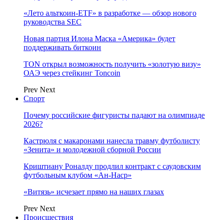
«Лето альткоин-ETF» в разработке — обзор нового
руководства SEC
Новая партия Илона Маска «Америка» будет
поддерживать биткоин
TON открыл возможность получить «золотую визу»
ОАЭ через стейкинг Toncoin
Prev
Next
Спорт
Почему российские фигуристы падают на олимпиаде
2026?
Кастрюля с макаронами нанесла травму футболисту
«Зенита» и молодежной сборной России
Криштиану Роналду продлил контракт с саудовским
футбольным клубом «Ан-Наср»
«Витязь» исчезает прямо на наших глазах
Prev
Next
Происшествия