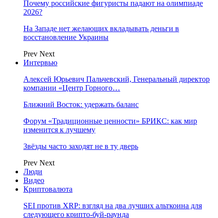
Почему российские фигуристы падают на олимпиаде
2026?
На Западе нет желающих вкладывать деньги в
восстановление Украины
Prev
Next
Интервью
Алексей Юрьевич Пальчевский, Генеральный директор
компании «Центр Горного…
Ближний Восток: удержать баланс
Форум «Традиционные ценности» БРИКС: как мир
изменится к лучшему
Звёзды часто заходят не в ту дверь
Prev
Next
Люди
Видео
Криптовалюта
SEI против XRP: взгляд на два лучших альткоина для
следующего крипто-буй-раунда