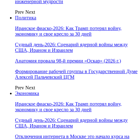
инженерной мудрости
Prev
Next
Политика
Иранское фиаско-2026: Как Трамп потерял войну,
экономику и свое кресло за 30 дней
Судный день-2026: Сценарий ядерной войны между
США, Ираном и Израилем
Анатомия провала 98-й премии «Оскар» (2026 г.)
Формирование рабочей группы в Государственной Думе
Алексей Пальчевский ЦГМ
Prev
Next
Экономика
Иранское фиаско-2026: Как Трамп потерял войну,
экономику и свое кресло за 30 дней
Судный день-2026: Сценарий ядерной войны между
США, Ираном и Израилем
Отключения интернета в Москве это начало курса на