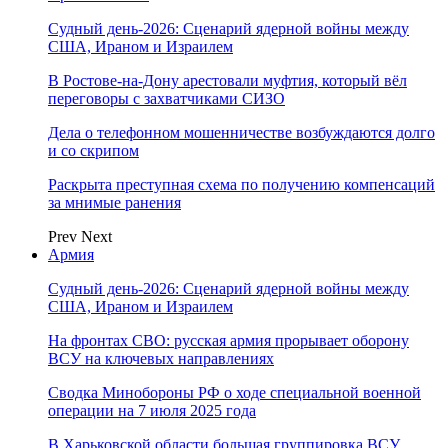
Судный день-2026: Сценарий ядерной войны между
США, Ираном и Израилем
В Ростове-на-Дону арестовали муфтия, который вёл
переговоры с захватчиками СИЗО
Дела о телефонном мошенничестве возбуждаются долго
и со скрипом
Раскрыта преступная схема по получению компенсаций
за мнимые ранения
Prev
Next
Армия
Судный день-2026: Сценарий ядерной войны между
США, Ираном и Израилем
На фронтах СВО: русская армия прорывает оборону
ВСУ на ключевых направлениях
Сводка Минобороны РФ о ходе специальной военной
операции на 7 июля 2025 года
В Харьковской области большая группировка ВСУ