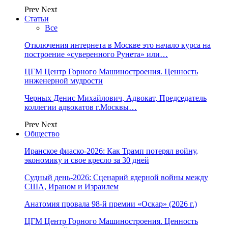
Prev
Next
Статьи
Все
Отключения интернета в Москве это начало курса на
построение «суверенного Рунета» или…
ЦГМ Центр Горного Машиностроения. Ценность
инженерной мудрости
Черных Денис Михайлович, Адвокат, Председатель
коллегии адвокатов г.Москвы…
Prev
Next
Общество
Иранское фиаско-2026: Как Трамп потерял войну,
экономику и свое кресло за 30 дней
Судный день-2026: Сценарий ядерной войны между
США, Ираном и Израилем
Анатомия провала 98-й премии «Оскар» (2026 г.)
ЦГМ Центр Горного Машиностроения. Ценность