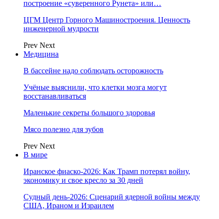
построение «суверенного Рунета» или…
ЦГМ Центр Горного Машиностроения. Ценность
инженерной мудрости
Prev
Next
Медицина
В бассейне надо соблюдать осторожность
Учёные выяснили, что клетки мозга могут
восстанавливаться
Маленькие секреты большого здоровья
Мясо полезно для зубов
Prev
Next
В мире
Иранское фиаско-2026: Как Трамп потерял войну,
экономику и свое кресло за 30 дней
Судный день-2026: Сценарий ядерной войны между
США, Ираном и Израилем