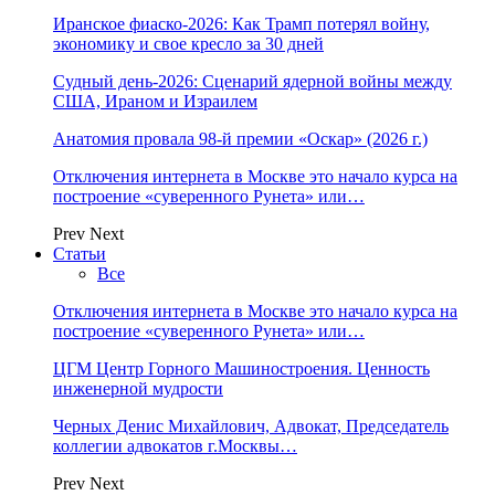
Иранское фиаско-2026: Как Трамп потерял войну,
экономику и свое кресло за 30 дней
Судный день-2026: Сценарий ядерной войны между
США, Ираном и Израилем
Анатомия провала 98-й премии «Оскар» (2026 г.)
Отключения интернета в Москве это начало курса на
построение «суверенного Рунета» или…
Prev
Next
Статьи
Все
Отключения интернета в Москве это начало курса на
построение «суверенного Рунета» или…
ЦГМ Центр Горного Машиностроения. Ценность
инженерной мудрости
Черных Денис Михайлович, Адвокат, Председатель
коллегии адвокатов г.Москвы…
Prev
Next