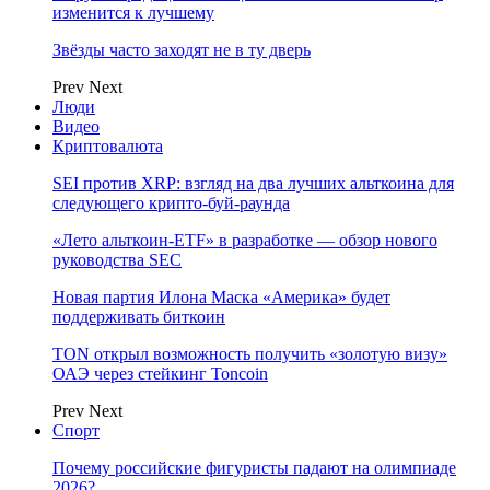
изменится к лучшему
Звёзды часто заходят не в ту дверь
Prev
Next
Люди
Видео
Криптовалюта
SEI против XRP: взгляд на два лучших альткоина для
следующего крипто-буй-раунда
«Лето альткоин-ETF» в разработке — обзор нового
руководства SEC
Новая партия Илона Маска «Америка» будет
поддерживать биткоин
TON открыл возможность получить «золотую визу»
ОАЭ через стейкинг Toncoin
Prev
Next
Спорт
Почему российские фигуристы падают на олимпиаде
2026?