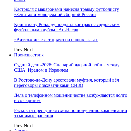
Кастрюля с макаронами нанесла травму футболисту
«Зенита» и молодежной сборной России
Криштиану Роналду продлил контракт с саудовским
футбольным клубом «Ан-Наср»
«Витязь» исчезает прямо на наших глазах
Prev
Next
Происшествия
Судный день-2026: Сценарий ядерной войны между
США, Ираном и Израилем
В Ростове-на-Дону арестовали муфтия, который вёл
переговоры с захватчиками СИЗО
Дела о телефонном мошенничестве возбуждаются долго
и со скрипом
Раскрыта преступная схема по получению компенсаций
за мнимые ранения
Prev
Next
Армия