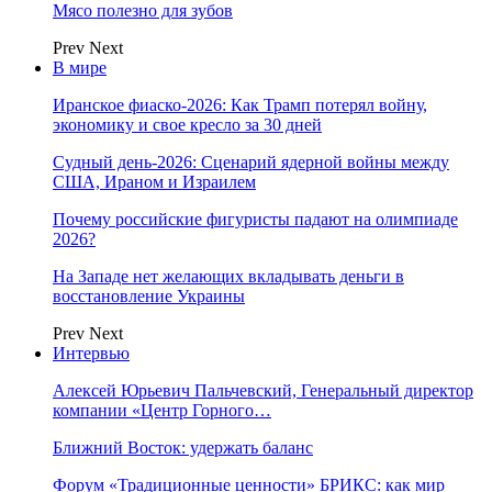
Мясо полезно для зубов
Prev
Next
В мире
Иранское фиаско-2026: Как Трамп потерял войну,
экономику и свое кресло за 30 дней
Судный день-2026: Сценарий ядерной войны между
США, Ираном и Израилем
Почему российские фигуристы падают на олимпиаде
2026?
На Западе нет желающих вкладывать деньги в
восстановление Украины
Prev
Next
Интервью
Алексей Юрьевич Пальчевский, Генеральный директор
компании «Центр Горного…
Ближний Восток: удержать баланс
Форум «Традиционные ценности» БРИКС: как мир