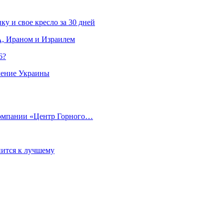
ку и свое кресло за 30 дней
, Ираном и Израилем
6?
ление Украины
компании «Центр Горного…
ится к лучшему