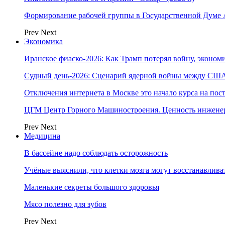
Формирование рабочей группы в Государственной Думе
Prev
Next
Экономика
Иранское фиаско-2026: Как Трамп потерял войну, экономи
Судный день-2026: Сценарий ядерной войны между США
Отключения интернета в Москве это начало курса на по
ЦГМ Центр Горного Машиностроения. Ценность инжене
Prev
Next
Медицина
В бассейне надо соблюдать осторожность
Учёные выяснили, что клетки мозга могут восстанавлива
Маленькие секреты большого здоровья
Мясо полезно для зубов
Prev
Next