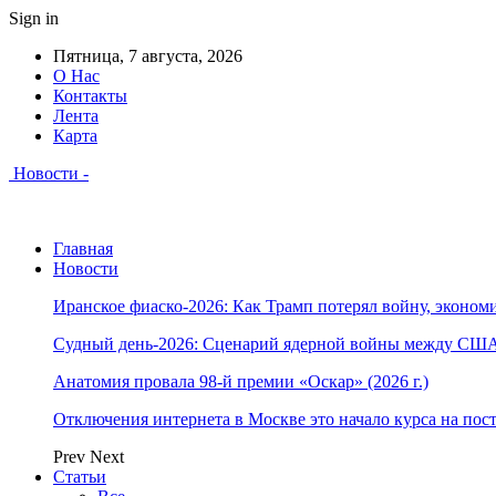
Sign in
Пятница, 7 августа, 2026
О Нас
Контакты
Лента
Карта
Новости -
Главная
Новости
Иранское фиаско-2026: Как Трамп потерял войну, экономи
Судный день-2026: Сценарий ядерной войны между США
Анатомия провала 98-й премии «Оскар» (2026 г.)
Отключения интернета в Москве это начало курса на по
Prev
Next
Статьи