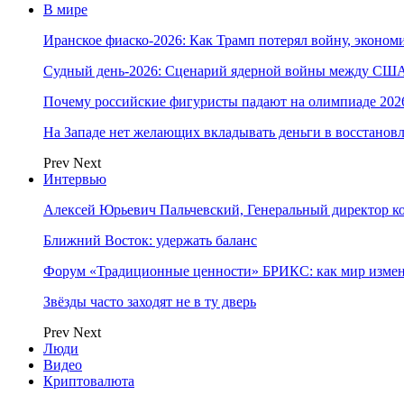
В мире
Иранское фиаско-2026: Как Трамп потерял войну, экономи
Судный день-2026: Сценарий ядерной войны между США
Почему российские фигуристы падают на олимпиаде 202
На Западе нет желающих вкладывать деньги в восстанов
Prev
Next
Интервью
Алексей Юрьевич Пальчевский, Генеральный директор 
Ближний Восток: удержать баланс
Форум «Традиционные ценности» БРИКС: как мир измен
Звёзды часто заходят не в ту дверь
Prev
Next
Люди
Видео
Криптовалюта