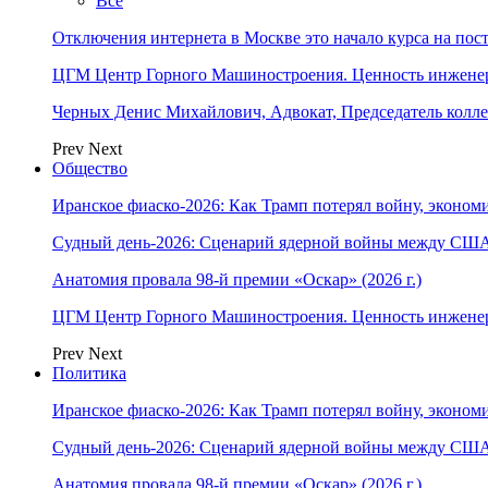
Все
Отключения интернета в Москве это начало курса на по
ЦГМ Центр Горного Машиностроения. Ценность инжене
Черных Денис Михайлович, Адвокат, Председатель колл
Prev
Next
Общество
Иранское фиаско-2026: Как Трамп потерял войну, экономи
Судный день-2026: Сценарий ядерной войны между США
Анатомия провала 98-й премии «Оскар» (2026 г.)
ЦГМ Центр Горного Машиностроения. Ценность инжене
Prev
Next
Политика
Иранское фиаско-2026: Как Трамп потерял войну, экономи
Судный день-2026: Сценарий ядерной войны между США
Анатомия провала 98-й премии «Оскар» (2026 г.)