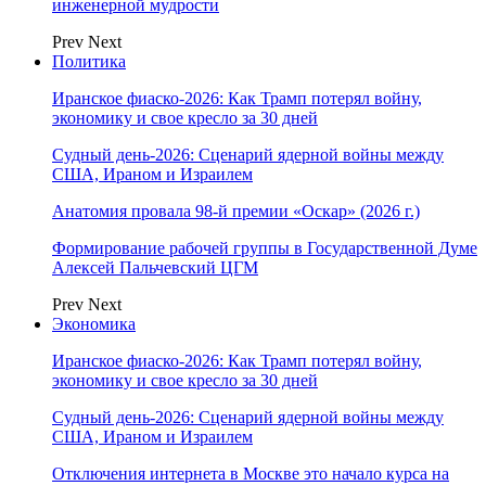
инженерной мудрости
Prev
Next
Политика
Иранское фиаско-2026: Как Трамп потерял войну,
экономику и свое кресло за 30 дней
Судный день-2026: Сценарий ядерной войны между
США, Ираном и Израилем
Анатомия провала 98-й премии «Оскар» (2026 г.)
Формирование рабочей группы в Государственной Думе
Алексей Пальчевский ЦГМ
Prev
Next
Экономика
Иранское фиаско-2026: Как Трамп потерял войну,
экономику и свое кресло за 30 дней
Судный день-2026: Сценарий ядерной войны между
США, Ираном и Израилем
Отключения интернета в Москве это начало курса на