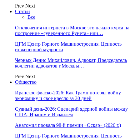
Prev
Next
Статьи
Все
Отключения интернета в Москве это начало курса на
построение «суверенного Рунета» или…
ЦГМ Центр Горного Машиностроения. Ценность
инженерной мудрости
Черных Денис Михайлович, Адвокат, Председатель
коллегии адвокатов г.Москвы…
Prev
Next
Общество
Иранское фиаско-2026: Как Трамп потерял войну,
экономику и свое кресло за 30 дней
Судный день-2026: Сценарий ядерной войны между
США, Ираном и Израилем
Анатомия провала 98-й премии «Оскар» (2026 г.)
ЦГМ Центр Горного Машиностроения. Ценность