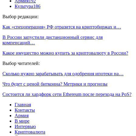
Армия
192
Культура
186
Выбор редакции:
Как «спецоперация» РФ отразится на криптобиржах и…
В России запустили дистанционный сервис для
компенсаций…
Какое имущество можно купить за криптовалюту в России?
Выбор читателей:
Сколько нужно зарабатывать для одобрения ипотеки на…
Что будет с ценой биткоина? Метрики и прогнозы
Состоится ли хардфорк сети Ethereum после перехода на PoS?
Главная
Контакты
Армия
В мире
Интервью
Криптовалюта