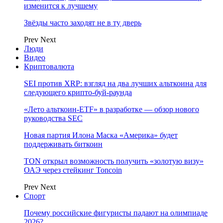
изменится к лучшему
Звёзды часто заходят не в ту дверь
Prev
Next
Люди
Видео
Криптовалюта
SEI против XRP: взгляд на два лучших альткоина для
следующего крипто-буй-раунда
«Лето альткоин-ETF» в разработке — обзор нового
руководства SEC
Новая партия Илона Маска «Америка» будет
поддерживать биткоин
TON открыл возможность получить «золотую визу»
ОАЭ через стейкинг Toncoin
Prev
Next
Спорт
Почему российские фигуристы падают на олимпиаде
2026?