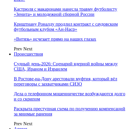
Кастрюля с макаронами нанесла травму футболисту
«Зенита» и молодежной сборной России
Криштиану Роналду продлил контракт с саудовским
футбольным клубом «Ан-Наср»
«Витязь» исчезает прямо на наших глазах
Prev
Next
Происшествия
Судный день-2026: Сценарий ядерной войны между
США, Ираном и Израилем
В Ростове-на-Дону арестовали муфтия, который вёл
переговоры с захватчиками СИЗО
Дела о телефонном мошенничестве возбуждаются долго
и со скрипом
Раскрыта преступная схема по получению компенсаций
за мнимые ранения
Prev
Next
Армия