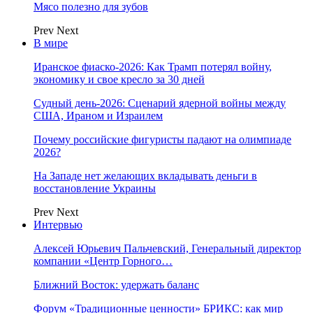
Мясо полезно для зубов
Prev
Next
В мире
Иранское фиаско-2026: Как Трамп потерял войну,
экономику и свое кресло за 30 дней
Судный день-2026: Сценарий ядерной войны между
США, Ираном и Израилем
Почему российские фигуристы падают на олимпиаде
2026?
На Западе нет желающих вкладывать деньги в
восстановление Украины
Prev
Next
Интервью
Алексей Юрьевич Пальчевский, Генеральный директор
компании «Центр Горного…
Ближний Восток: удержать баланс
Форум «Традиционные ценности» БРИКС: как мир