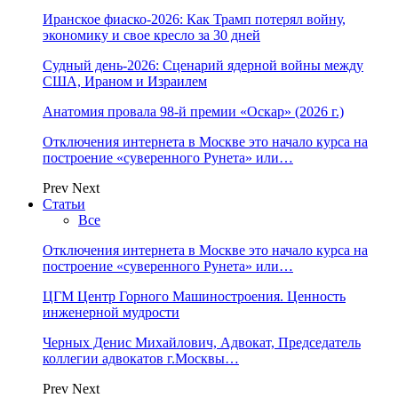
Иранское фиаско-2026: Как Трамп потерял войну,
экономику и свое кресло за 30 дней
Судный день-2026: Сценарий ядерной войны между
США, Ираном и Израилем
Анатомия провала 98-й премии «Оскар» (2026 г.)
Отключения интернета в Москве это начало курса на
построение «суверенного Рунета» или…
Prev
Next
Статьи
Все
Отключения интернета в Москве это начало курса на
построение «суверенного Рунета» или…
ЦГМ Центр Горного Машиностроения. Ценность
инженерной мудрости
Черных Денис Михайлович, Адвокат, Председатель
коллегии адвокатов г.Москвы…
Prev
Next