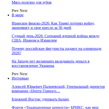
Мясо полезно для зубов
Prev
Next
В мире
Иранское фиаско-2026: Как Трамп потерял войну,
экономику и свое кресло за 30 дней
Судный день-2026: Сценарий ядерной войны между
США, Ираном и Израилем
Почему российские фигуристы падают на олимпиаде
2026?
На Западе нет желающих вкладывать деньги в
восстановление Украины
Prev
Next
Интервью
Алексей Юрьевич Пальчевский, Генеральный директор
компании «Центр Горного…
Ближний Восток: удержать баланс
Форум «Традиционные ценности» БРИКС: как мир