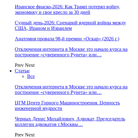
Иранское фиаско-2026: Как Трамп потерял войну,
экономику и свое кресло за 30 дней
Судный день-2026: Сценарий ядерной войны между
США, Ираном и Израилем
Анатомия провала 98-й премии «Оскар» (2026 г.)
Отключения интернета в Москве это начало курса на
построение «суверенного Рунета» или…
Prev
Next
Статьи
Все
Отключения интернета в Москве это начало курса на
построение «суверенного Рунета» или…
ЦГМ Центр Горного Машиностроения. Ценность
инженерной мудрости
Черных Денис Михайлович, Адвокат, Председатель
коллегии адвокатов г.Москвы…
Prev
Next