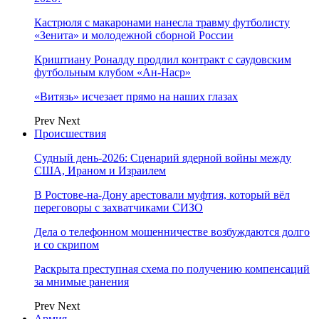
Кастрюля с макаронами нанесла травму футболисту
«Зенита» и молодежной сборной России
Криштиану Роналду продлил контракт с саудовским
футбольным клубом «Ан-Наср»
«Витязь» исчезает прямо на наших глазах
Prev
Next
Происшествия
Судный день-2026: Сценарий ядерной войны между
США, Ираном и Израилем
В Ростове-на-Дону арестовали муфтия, который вёл
переговоры с захватчиками СИЗО
Дела о телефонном мошенничестве возбуждаются долго
и со скрипом
Раскрыта преступная схема по получению компенсаций
за мнимые ранения
Prev
Next
Армия