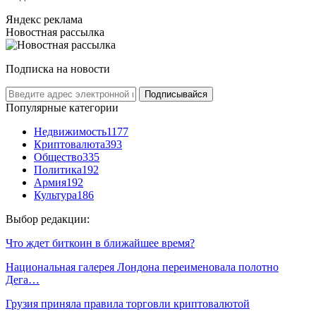
Яндекс реклама
Новостная рассылка
Подписка на новости
Подписывайся
Популярные категории
Недвижимость
1177
Криптовалюта
393
Общество
335
Политика
192
Армия
192
Культура
186
Выбор редакции:
Что ждет биткоин в ближайшее время?
Национальная галерея Лондона переименовала полотно
Дега…
Грузия приняла правила торговли криптовалютой