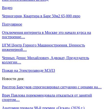
Видео
Черногория, Квартира в Баре 50м2 65,000 евро
Популярное
Отключения интернета в Москве это начало курса на
построение…
ЦГМ Центр Горного Машиностроения. Ценность
инженерной…
Черных Денис Михайлович, Адвокат, Председатель
коллегии…
Пожар на Электрозаводе МЭЛЗ
Новости дня:
Риелтор Барсуков спрогнозировал ситуацию с ценами на…
Врач Павлова порекомендовала отказаться от занятий
спортом…
Анатомия провала 98-й премии «Оскар» (2026 г.)