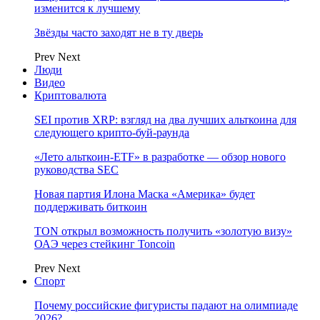
изменится к лучшему
Звёзды часто заходят не в ту дверь
Prev
Next
Люди
Видео
Криптовалюта
SEI против XRP: взгляд на два лучших альткоина для
следующего крипто-буй-раунда
«Лето альткоин-ETF» в разработке — обзор нового
руководства SEC
Новая партия Илона Маска «Америка» будет
поддерживать биткоин
TON открыл возможность получить «золотую визу»
ОАЭ через стейкинг Toncoin
Prev
Next
Спорт
Почему российские фигуристы падают на олимпиаде
2026?