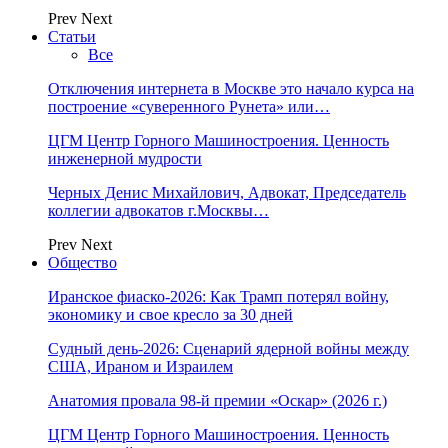
Prev
Next
Статьи
Все
Отключения интернета в Москве это начало курса на
построение «суверенного Рунета» или…
ЦГМ Центр Горного Машиностроения. Ценность
инженерной мудрости
Черных Денис Михайлович, Адвокат, Председатель
коллегии адвокатов г.Москвы…
Prev
Next
Общество
Иранское фиаско-2026: Как Трамп потерял войну,
экономику и свое кресло за 30 дней
Судный день-2026: Сценарий ядерной войны между
США, Ираном и Израилем
Анатомия провала 98-й премии «Оскар» (2026 г.)
ЦГМ Центр Горного Машиностроения. Ценность