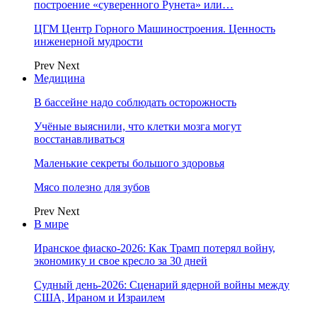
построение «суверенного Рунета» или…
ЦГМ Центр Горного Машиностроения. Ценность
инженерной мудрости
Prev
Next
Медицина
В бассейне надо соблюдать осторожность
Учёные выяснили, что клетки мозга могут
восстанавливаться
Маленькие секреты большого здоровья
Мясо полезно для зубов
Prev
Next
В мире
Иранское фиаско-2026: Как Трамп потерял войну,
экономику и свое кресло за 30 дней
Судный день-2026: Сценарий ядерной войны между
США, Ираном и Израилем