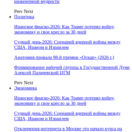
инженерной мудрости
Prev
Next
Политика
Иранское фиаско-2026: Как Трамп потерял войну,
экономику и свое кресло за 30 дней
Судный день-2026: Сценарий ядерной войны между
США, Ираном и Израилем
Анатомия провала 98-й премии «Оскар» (2026 г.)
Формирование рабочей группы в Государственной Думе
Алексей Пальчевский ЦГМ
Prev
Next
Экономика
Иранское фиаско-2026: Как Трамп потерял войну,
экономику и свое кресло за 30 дней
Судный день-2026: Сценарий ядерной войны между
США, Ираном и Израилем
Отключения интернета в Москве это начало курса на