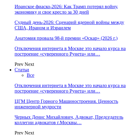
Иранское фиаско-2026: Как Трамп потерял войну,
экономику и свое кресло за 30 дней
Судный день-2026: Сценарий ядерной войны между
США, Ираном и Израилем
Анатомия провала 98-й премии «Оскар» (2026 г.)
Отключения интернета в Москве это начало курса на
построение «суверенного Рунета» или…
Prev
Next
Статьи
Все
Отключения интернета в Москве это начало курса на
построение «суверенного Рунета» или…
ЦГМ Центр Горного Машиностроения. Ценность
инженерной мудрости
Черных Денис Михайлович, Адвокат, Председатель
коллегии адвокатов г.Москвы…
Prev
Next