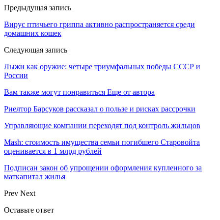
Предыдущая запись
Вирус птичьего гриппа активно распространяется среди
домашних кошек
Следующая запись
Лыжи как оружие: четыре триумфальных победы СССР и
России
Вам также могут понравиться
Еще от автора
Риелтор Барсуков рассказал о пользе и рисках рассрочки
Управляющие компании переходят под контроль жильцов
Mash: стоимость имущества семьи погибшего Старовойта
оценивается в 1 млрд рублей
Подписан закон об упрощении оформления купленного за
маткапитал жилья
Prev
Next
Оставьте ответ