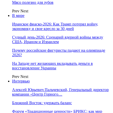
Мясо полезно для зубов
Prev
Next
В мире
Иранское фиаско-2026: Как Трамп потерял войну,
экономику и свое кресло за 30 дней
Судный день-2026: Сценарий ядерной войны между
США, Ираном и Израилем
Почему российские фигуристы падают на олимпиаде
2026?
На Западе нет желающих вкладывать деньги в
восстановление Украины
Prev
Next
Интервью
Алексей Юрьевич Пальчевский, Генеральный директор
компании «Центр Горного…
Ближний Восток: удержать баланс
Форум «Традиционные ценности» БРИКС: как мир