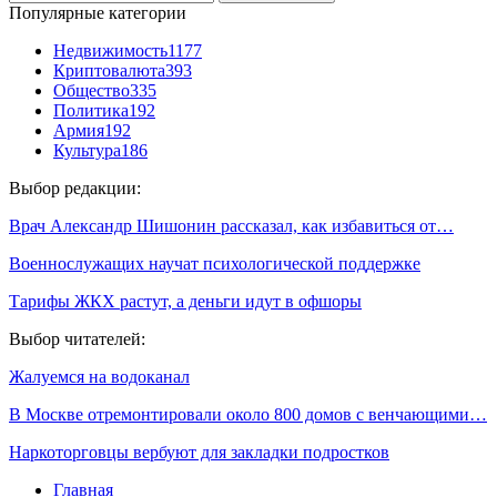
Популярные категории
Недвижимость
1177
Криптовалюта
393
Общество
335
Политика
192
Армия
192
Культура
186
Выбор редакции:
Врач Александр Шишонин рассказал, как избавиться от…
Военнослужащих научат психологической поддержке
Тарифы ЖКХ растут, а деньги идут в офшоры
Выбор читателей:
Жалуемся на водоканал
В Москве отремонтировали около 800 домов с венчающими…
Наркоторговцы вербуют для закладки подростков
Главная