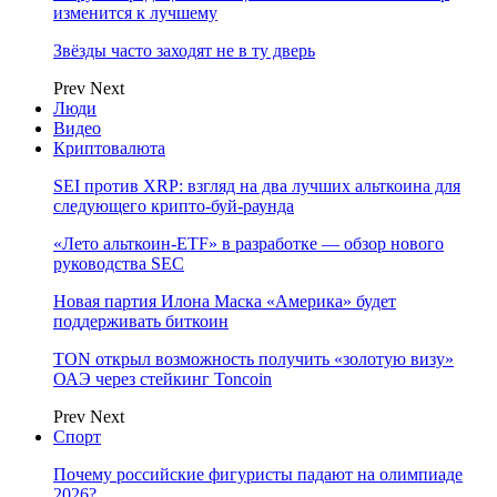
изменится к лучшему
Звёзды часто заходят не в ту дверь
Prev
Next
Люди
Видео
Криптовалюта
SEI против XRP: взгляд на два лучших альткоина для
следующего крипто-буй-раунда
«Лето альткоин-ETF» в разработке — обзор нового
руководства SEC
Новая партия Илона Маска «Америка» будет
поддерживать биткоин
TON открыл возможность получить «золотую визу»
ОАЭ через стейкинг Toncoin
Prev
Next
Спорт
Почему российские фигуристы падают на олимпиаде
2026?