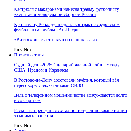
Кастрюля с макаронами нанесла травму футболисту
«Зенита» и молодежной сборной России
Криштиану Роналду продлил контракт с саудовским
футбольным клубом «Ан-Наср»
«Витязь» исчезает прямо на наших глазах
Prev
Next
Происшествия
Судный день-2026: Сценарий ядерной войны между
США, Ираном и Израилем
В Ростове-на-Дону арестовали муфтия, который вёл
переговоры с захватчиками СИЗО
Дела о телефонном мошенничестве возбуждаются долго
и со скрипом
Раскрыта преступная схема по получению компенсаций
за мнимые ранения
Prev
Next
Армия