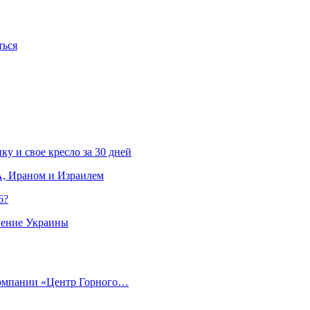
ться
ку и свое кресло за 30 дней
, Ираном и Израилем
6?
ление Украины
компании «Центр Горного…