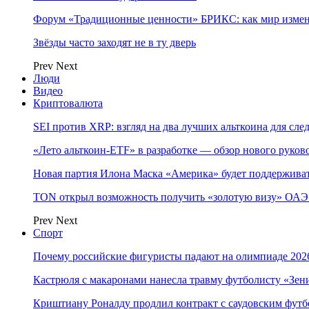
Форум «Традиционные ценности» БРИКС: как мир измен
Звёзды часто заходят не в ту дверь
Prev
Next
Люди
Видео
Криптовалюта
SEI против XRP: взгляд на два лучших альткоина для сл
«Лето альткоин-ETF» в разработке — обзор нового руков
Новая партия Илона Маска «Америка» будет поддержива
TON открыл возможность получить «золотую визу» ОАЭ 
Prev
Next
Спорт
Почему российские фигуристы падают на олимпиаде 202
Кастрюля с макаронами нанесла травму футболисту «Зен
Криштиану Роналду продлил контракт с саудовским фут