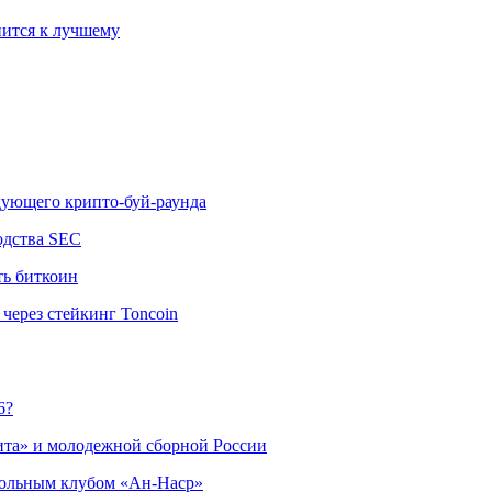
ится к лучшему
едующего крипто-буй-раунда
одства SEC
ть биткоин
через стейкинг Toncoin
6?
ита» и молодежной сборной России
больным клубом «Ан-Наср»