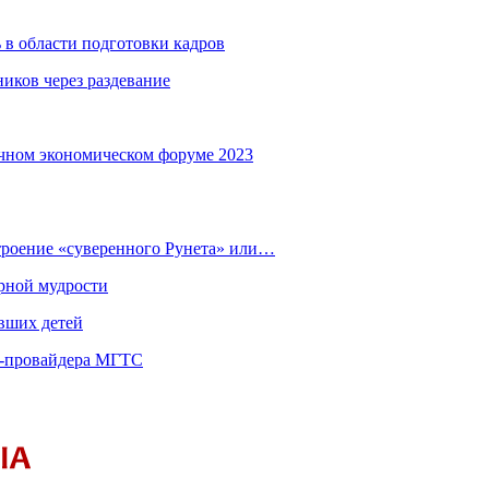
 в области подготовки кадров
иков через раздевание
чном экономическом форуме 2023
строение «суверенного Рунета» или…
рной мудрости
вших детей
т-провайдера МГТС