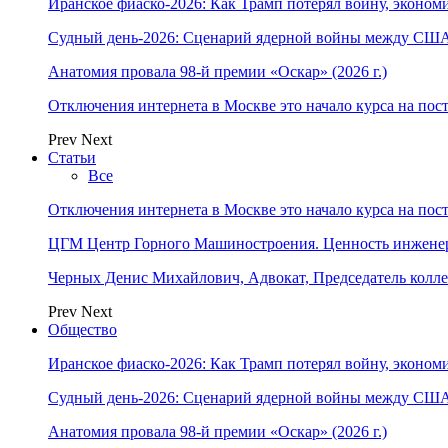
Иранское фиаско-2026: Как Трамп потерял войну, экономи
Судный день-2026: Сценарий ядерной войны между США
Анатомия провала 98-й премии «Оскар» (2026 г.)
Отключения интернета в Москве это начало курса на по
Prev
Next
Статьи
Все
Отключения интернета в Москве это начало курса на по
ЦГМ Центр Горного Машиностроения. Ценность инжене
Черных Денис Михайлович, Адвокат, Председатель колл
Prev
Next
Общество
Иранское фиаско-2026: Как Трамп потерял войну, экономи
Судный день-2026: Сценарий ядерной войны между США
Анатомия провала 98-й премии «Оскар» (2026 г.)