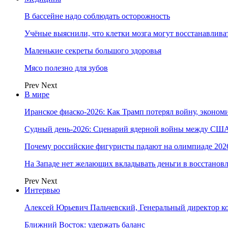
В бассейне надо соблюдать осторожность
Учёные выяснили, что клетки мозга могут восстанавлива
Маленькие секреты большого здоровья
Мясо полезно для зубов
Prev
Next
В мире
Иранское фиаско-2026: Как Трамп потерял войну, экономи
Судный день-2026: Сценарий ядерной войны между США
Почему российские фигуристы падают на олимпиаде 202
На Западе нет желающих вкладывать деньги в восстанов
Prev
Next
Интервью
Алексей Юрьевич Пальчевский, Генеральный директор 
Ближний Восток: удержать баланс