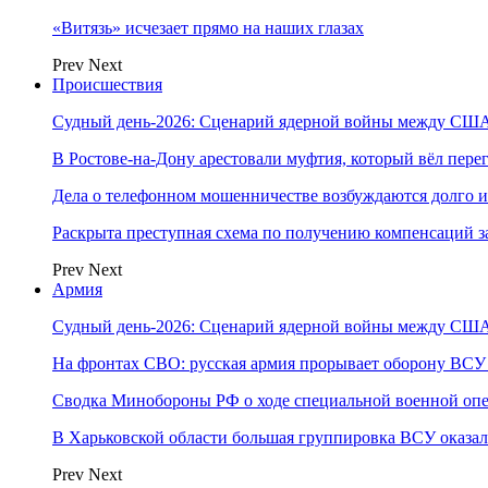
«Витязь» исчезает прямо на наших глазах
Prev
Next
Происшествия
Судный день-2026: Сценарий ядерной войны между США
В Ростове-на-Дону арестовали муфтия, который вёл пер
Дела о телефонном мошенничестве возбуждаются долго и
Раскрыта преступная схема по получению компенсаций 
Prev
Next
Армия
Судный день-2026: Сценарий ядерной войны между США
На фронтах СВО: русская армия прорывает оборону ВСУ
Сводка Минобороны РФ о ходе специальной военной опе
В Харьковской области большая группировка ВСУ оказал
Prev
Next