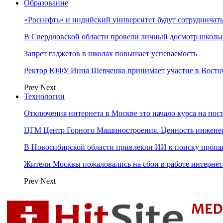
Образование
«Роснефть» и индийский университет будут сотрудничать
В Свердловской области провели личный досмотр школьн
Запрет гаджетов в школах повышает успеваемость
Ректор ЮФУ Инна Шевченко принимает участие в Восто
Prev
Next
Технологии
Отключения интернета в Москве это начало курса на по
ЦГМ Центр Горного Машиностроения. Ценность инжене
В Новосибирской области привлекли ИИ к поиску пропа
Жители Москвы пожаловались на сбои в работе интерне
Prev
Next