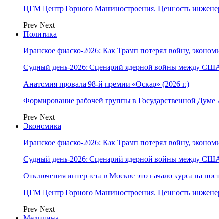
ЦГМ Центр Горного Машиностроения. Ценность инжене
Prev
Next
Политика
Иранское фиаско-2026: Как Трамп потерял войну, экономи
Судный день-2026: Сценарий ядерной войны между США
Анатомия провала 98-й премии «Оскар» (2026 г.)
Формирование рабочей группы в Государственной Думе
Prev
Next
Экономика
Иранское фиаско-2026: Как Трамп потерял войну, экономи
Судный день-2026: Сценарий ядерной войны между США
Отключения интернета в Москве это начало курса на по
ЦГМ Центр Горного Машиностроения. Ценность инжене
Prev
Next
Медицина