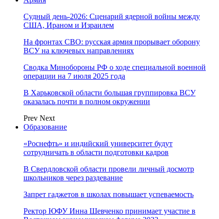
Судный день-2026: Сценарий ядерной войны между
США, Ираном и Израилем
На фронтах СВО: русская армия прорывает оборону
ВСУ на ключевых направлениях
Сводка Минобороны РФ о ходе специальной военной
операции на 7 июля 2025 года
В Харьковской области большая группировка ВСУ
оказалась почти в полном окружении
Prev
Next
Образование
«Роснефть» и индийский университет будут
сотрудничать в области подготовки кадров
В Свердловской области провели личный досмотр
школьников через раздевание
Запрет гаджетов в школах повышает успеваемость
Ректор ЮФУ Инна Шевченко принимает участие в