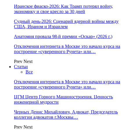
Иранское фиаско-2026: Как Трамп потерял войну,
экономику и свое кресло за 30 дней
Судный день-2026: Сценарий ядерной войны между
США, Ираном и Израилем
Анатомия провала 98-й премии «Оскар» (2026 г.)
Отключения интернета в Москве это начало курса на
построение «суверенного Рунета» или…
Prev
Next
Статьи
Все
Отключения интернета в Москве это начало курса на
построение «суверенного Рунета» или…
ЦГМ Центр Горного Машиностроения. Ценность
инженерной мудрости
Черных Денис Михайлович, Адвокат, Председатель
коллегии адвокатов г.Москвы…
Prev
Next