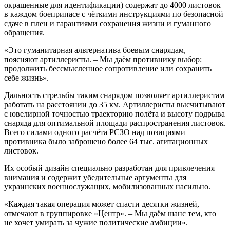
окрашенные для идентификации) содержат до 4000 листовок
в каждом боеприпасе с чёткими инструкциями по безопасной
сдаче в плен и гарантиями сохранения жизни и гуманного
обращения.
«Это гуманитарная альтернатива боевым снарядам, –
поясняют артиллеристы. – Мы даём противнику выбор:
продолжить бессмысленное сопротивление или сохранить
себе жизнь».
Дальность стрельбы таким снарядом позволяет артиллеристам
работать на расстоянии до 35 км. Артиллеристы высчитывают
с ювелирной точностью траекторию полёта и высоту подрыва
снаряда для оптимальной площади распространения листовок.
Всего силами одного расчёта РСЗО над позициями
противника было заброшено более 64 тыс. агитационных
листовок.
Их особый дизайн специально разработан для привлечения
внимания и содержит убедительные аргументы для
украинских военнослужащих, мобилизованных насильно.
«Каждая такая операция может спасти десятки жизней, –
отмечают в группировке «Центр». – Мы даём шанс тем, кто
не хочет умирать за чужие политические амбиции».