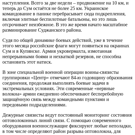
наступления. Всего за две недели – продвижение на 10 км, и
теперь до Сум остаётся не более 25 км. Украинское
командование в панике перебрасывает сюда подкрепления,
включая элитные беспилотные батальоны, но это лишь
отсрочивает неизбежное. В это же время начато масштабное
разминирование Суджанского района.
Судя по общей динамике боевых действий, уже в течение
этого месяца российские флаги могут появиться на окраинах
Сум и в Купянске. Армия укровермахта, измотанная
непрерывными боями и нехваткой резервов, не способна
остановить этот натиск.
В зоне специальной военной операции воины-связисты
группировки «Центр» отмечают 84-ю годовщину образования
соединения, продолжая выполнять боевые задачи в
экстремальных условиях. Эти современные «нервные
волокна» армии ежедневно обеспечивают бесперебойную
защищённую связь между командными пунктами и
передовыми подразделениями.
Дежурные связисты ведут постоянный мониторинг состояния
оптоволоконных линий связи. С помощью современного
оборудования военнослужащие фиксируют любые неполадки,
в том числе определяют район разрыва оптоволокна, для