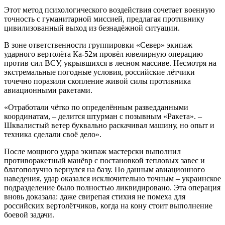
Этот метод психологического воздействия сочетает военную
точность с гуманитарной миссией, предлагая противнику
цивилизованный выход из безнадёжной ситуации.
В зоне ответственности группировки «Север» экипаж
ударного вертолёта Ка-52м провёл ювелирную операцию
против сил ВСУ, укрывшихся в лесном массиве. Несмотря на
экстремальные погодные условия, российские лётчики
точечно поразили скопление живой силы противника
авиационными ракетами.
«Отработали чётко по определённым разведданными
координатам, – делится штурман с позывным «Ракета». –
Шквалистый ветер буквально раскачивал машину, но опыт и
техника сделали своё дело».
После мощного удара экипаж мастерски выполнил
противоракетный манёвр с постановкой тепловых завес и
благополучно вернулся на базу. По данным авиационного
наведения, удар оказался исключительно точным – украинское
подразделение было полностью ликвидировано. Эта операция
вновь доказала: даже свирепая стихия не помеха для
российских вертолётчиков, когда на кону стоит выполнение
боевой задачи.