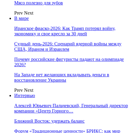
Мясо полезно для зубов
Prev
Next
В мире
Иранское фиаско-2026: Как Трамп потерял войну,
экономику и свое кресло за 30 дней
Судный день-2026: Сценарий ядерной войны между
США, Ираном и Израилем
Почему российские фигуристы падают на олимпиаде
2026?
На Западе нет желающих вкладывать деньги в
восстановление Украины
Prev
Next
Интервью
Алексей Юрьевич Пальчевский, Генеральный директор
компании «Центр Горного…
Ближний Восток: удержать баланс
Форум «Традиционные ценности» БРИКС: как мир