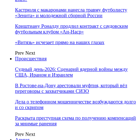
Кастрюля с макаронами нанесла травму футболисту
«Зенита» и молодежной сборной России
Криштиану Роналду продлил контракт с саудовским
футбольным клубом «Ан-Наср»
«Витязь» исчезает прямо на наших глазах
Prev
Next
Происшествия
Судный день-2026: Сценарий ядерной войны между
США, Ираном и Израилем
В Ростове-на-Дону арестовали муфтия, который вёл
переговоры с захватчиками СИЗО
Дела о телефонном мошенничестве возбуждаются долго
и со скрипом
Раскрыта преступная схема по получению компенсаций
за мнимые ранения
Prev
Next
Армия