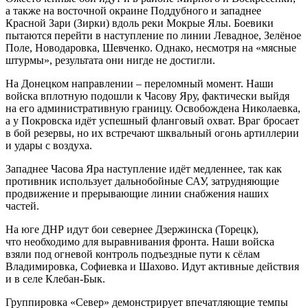
а также на восточной окраине Поддубного и западнее
Красной Зари (Зирки) вдоль реки Мокрые Ялы. Боевики
пытаются перейти в наступление по линии Левадное, Зелёное
Поле, Новодаровка, Шевченко. Однако, несмотря на «мясные
штурмы», результата они нигде не достигли.
На Донецком направлении – переломный момент. Наши
войска вплотную подошли к Часову Яру, фактически выйдя
на его административную границу. Освобождена Николаевка,
а у Покровска идёт успешный фланговый охват. Враг бросает
в бой резервы, но их встречают шквальный огонь артиллерии
и удары с воздуха.
Западнее Часова Яра наступление идёт медленнее, так как
противник использует дальнобойные САУ, затрудняющие
продвижение и прерывающие линии снабжения наших
частей.
На юге ДНР идут бои севернее Дзержинска (Торецк),
что необходимо для выравнивания фронта. Наши войска
взяли под огневой контроль подъездные пути к сёлам
Владимировка, Софиевка и Шахово. Идут активные действия
и в селе Клебан-Бык.
Группировка «Север» демонстрирует впечатляющие темпы