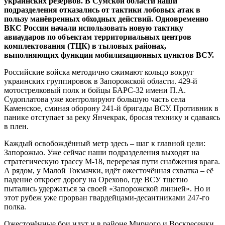
украинских резервов. В Сумской области наши
подразделения отказались от тактики лобовых атак в
пользу манёвренных обходных действий. Одновременно
ВКС России начали использовать новую тактику
авиаударов по объектам территориальных центров
комплектования (ТЦК) в тыловых районах,
выполняющих функции мобилизационных пунктов ВСУ.
Российские войска методично сжимают кольцо вокруг
украинских группировок в Запорожской области. 429-й
мотострелковый полк и бойцы БАРС-32 имени П.А.
Судоплатова уже контролируют большую часть села
Каменское, сминая оборону 241-й бригады ВСУ. Противник в
панике отступает за реку Янчекрак, бросая технику и сдаваясь
в плен.
Каждый освобождённый метр здесь – шаг к главной цели:
Запорожью. Уже сейчас наши подразделения выходят на
стратегическую трассу М-18, перерезая пути снабжения врага.
А рядом, у Малой Токмачки, идёт ожесточённая схватка – её
падение откроет дорогу на Орехово, где ВСУ тщетно
пытались удержаться за своей «Запорожской линией». Но и
этот рубеж уже прорван гвардейцами-десантниками 247‑го
полка.
Ожесточённые бои идут и в районе Мирного и Воскресенки,