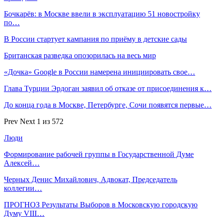
Бочкарёв: в Москве ввели в эксплуатацию 51 новостройку
по…
В России стартует кампания по приёму в детские сады
Британская разведка опозорилась на весь мир
«Дочка» Google в России намерена инициировать свое…
Глава Турции Эрдоган заявил об отказе от присоединения к…
До конца года в Москве, Петербурге, Сочи появятся первые…
Prev
Next
1 из 572
Люди
Формирование рабочей группы в Государственной Думе
Алексей…
Черных Денис Михайлович, Адвокат, Председатель
коллегии…
ПРОГНОЗ Результаты Выборов в Московскую городскую
Думу VIII…