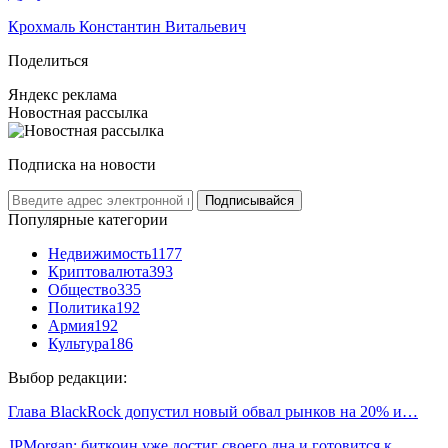
Крохмаль Константин Витальевич
Поделиться
Яндекс реклама
Новостная рассылка
Подписка на новости
Подписывайся
Популярные категории
Недвижимость
1177
Криптовалюта
393
Общество
335
Политика
192
Армия
192
Культура
186
Выбор редакции:
Глава BlackRock допустил новый обвал рынков на 20% и…
JPMorgan: биткоин уже достиг своего дна и готовится к…