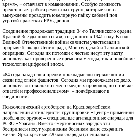
время», – отмечают в командовании. Особую сложность
представляет работа ремонтных групп, которые часто
вынуждены проводить ювелирную пайку кабелей под
угрозой вражеских FPV-дронов.
Соединение продолжает традиции 34‑го Таллинского ордена
Красной Звезды полка связи, созданного в 1941 году. В годы
Великой Отечественной войны связисты участвовали в
прорыве блокады Ленинграда, Моонзундской и Таллинской
операциях. Сегодня их потомки с честью несут эту вахту,
используя как проверенные временем методы, так и новейшие
технологии цифровой эпохи.
«84 года назад наши предки прокладывали первые линии
связи под огнём фашистов. Сегодня мы продолжаем их дело,
используя оптоволокно вместо медных проводов, но с той же
отвагой и профессионализмом», – подчёркивают в
соединении.
Психологический артобстрел: на Красноармейском
направлении артиллеристы группировки «Центр» применили
необычное оружие – специальные агитационные снаряды для
РСЗО «Ураган». Вместо смертоносных зарядов эти
боеприпасы несут украинским боевикам шанс сохранить
жизнь. Ярко-красные 220-мм снаряды (специально