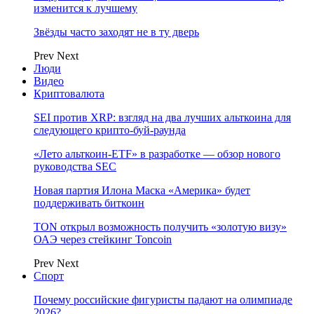
изменится к лучшему
Звёзды часто заходят не в ту дверь
Prev
Next
Люди
Видео
Криптовалюта
SEI против XRP: взгляд на два лучших альткоина для
следующего крипто-буй-раунда
«Лето альткоин-ETF» в разработке — обзор нового
руководства SEC
Новая партия Илона Маска «Америка» будет
поддерживать биткоин
TON открыл возможность получить «золотую визу»
ОАЭ через стейкинг Toncoin
Prev
Next
Спорт
Почему российские фигуристы падают на олимпиаде
2026?