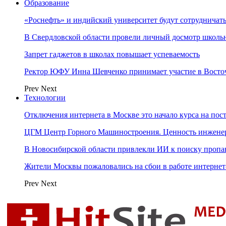
Образование
«Роснефть» и индийский университет будут сотрудничать
В Свердловской области провели личный досмотр школьн
Запрет гаджетов в школах повышает успеваемость
Ректор ЮФУ Инна Шевченко принимает участие в Восто
Prev
Next
Технологии
Отключения интернета в Москве это начало курса на по
ЦГМ Центр Горного Машиностроения. Ценность инжене
В Новосибирской области привлекли ИИ к поиску пропа
Жители Москвы пожаловались на сбои в работе интерне
Prev
Next