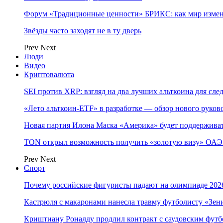
Форум «Традиционные ценности» БРИКС: как мир измен
Звёзды часто заходят не в ту дверь
Prev
Next
Люди
Видео
Криптовалюта
SEI против XRP: взгляд на два лучших альткоина для сл
«Лето альткоин-ETF» в разработке — обзор нового руков
Новая партия Илона Маска «Америка» будет поддержива
TON открыл возможность получить «золотую визу» ОАЭ 
Prev
Next
Спорт
Почему российские фигуристы падают на олимпиаде 202
Кастрюля с макаронами нанесла травму футболисту «Зен
Криштиану Роналду продлил контракт с саудовским фут