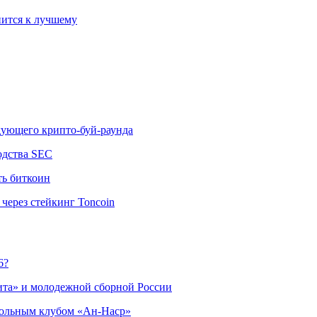
ится к лучшему
едующего крипто-буй-раунда
одства SEC
ть биткоин
через стейкинг Toncoin
6?
ита» и молодежной сборной России
больным клубом «Ан-Наср»