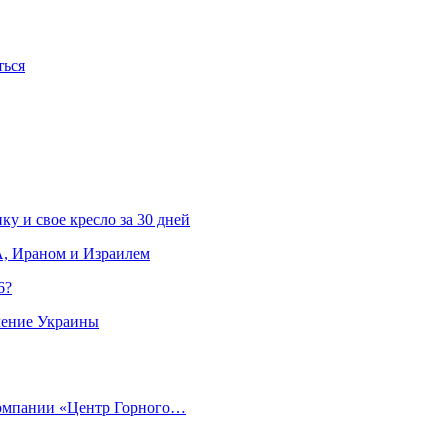
ться
ку и свое кресло за 30 дней
, Ираном и Израилем
6?
ление Украины
компании «Центр Горного…