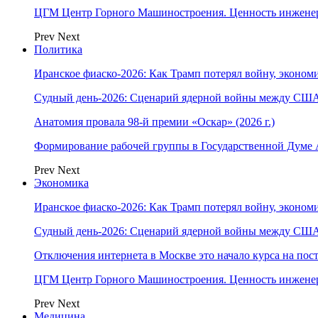
ЦГМ Центр Горного Машиностроения. Ценность инжене
Prev
Next
Политика
Иранское фиаско-2026: Как Трамп потерял войну, экономи
Судный день-2026: Сценарий ядерной войны между США
Анатомия провала 98-й премии «Оскар» (2026 г.)
Формирование рабочей группы в Государственной Думе
Prev
Next
Экономика
Иранское фиаско-2026: Как Трамп потерял войну, экономи
Судный день-2026: Сценарий ядерной войны между США
Отключения интернета в Москве это начало курса на по
ЦГМ Центр Горного Машиностроения. Ценность инжене
Prev
Next
Медицина