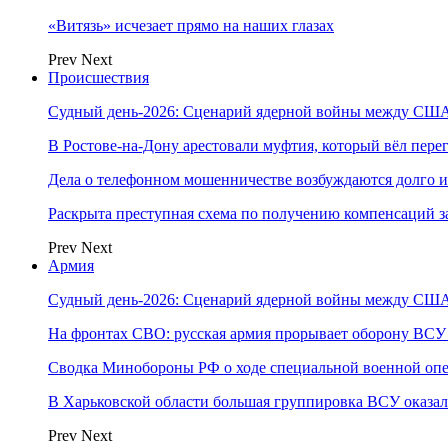
«Витязь» исчезает прямо на наших глазах
Prev
Next
Происшествия
Судный день-2026: Сценарий ядерной войны между США
В Ростове-на-Дону арестовали муфтия, который вёл пер
Дела о телефонном мошенничестве возбуждаются долго и
Раскрыта преступная схема по получению компенсаций 
Prev
Next
Армия
Судный день-2026: Сценарий ядерной войны между США
На фронтах СВО: русская армия прорывает оборону ВСУ
Сводка Минобороны РФ о ходе специальной военной опе
В Харьковской области большая группировка ВСУ оказал
Prev
Next