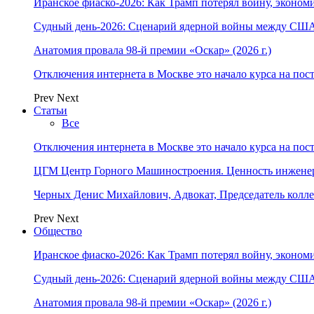
Иранское фиаско-2026: Как Трамп потерял войну, экономи
Судный день-2026: Сценарий ядерной войны между США
Анатомия провала 98-й премии «Оскар» (2026 г.)
Отключения интернета в Москве это начало курса на по
Prev
Next
Статьи
Все
Отключения интернета в Москве это начало курса на по
ЦГМ Центр Горного Машиностроения. Ценность инжене
Черных Денис Михайлович, Адвокат, Председатель колл
Prev
Next
Общество
Иранское фиаско-2026: Как Трамп потерял войну, экономи
Судный день-2026: Сценарий ядерной войны между США
Анатомия провала 98-й премии «Оскар» (2026 г.)