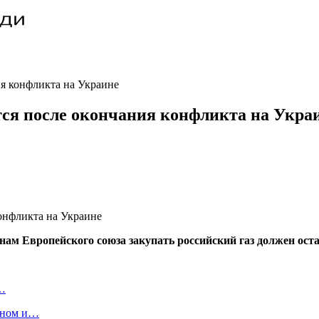
ия конфликта на Украине
ится после окончания конфликта на Укра
анам Европейского союза закупать российский газ должен ост
и…
аном и…