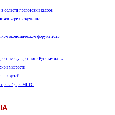
 в области подготовки кадров
иков через раздевание
чном экономическом форуме 2023
строение «суверенного Рунета» или…
рной мудрости
вших детей
т-провайдера МГТС