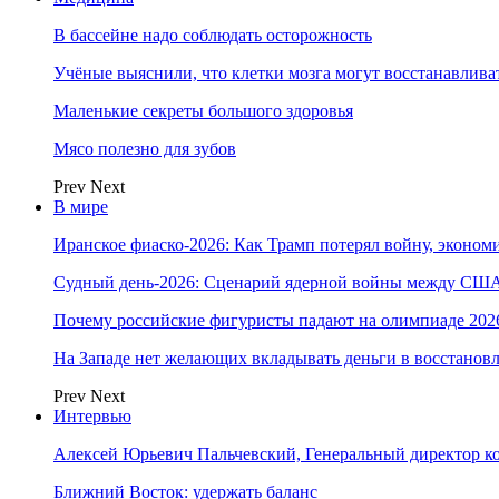
В бассейне надо соблюдать осторожность
Учёные выяснили, что клетки мозга могут восстанавлива
Маленькие секреты большого здоровья
Мясо полезно для зубов
Prev
Next
В мире
Иранское фиаско-2026: Как Трамп потерял войну, экономи
Судный день-2026: Сценарий ядерной войны между США
Почему российские фигуристы падают на олимпиаде 202
На Западе нет желающих вкладывать деньги в восстанов
Prev
Next
Интервью
Алексей Юрьевич Пальчевский, Генеральный директор 
Ближний Восток: удержать баланс