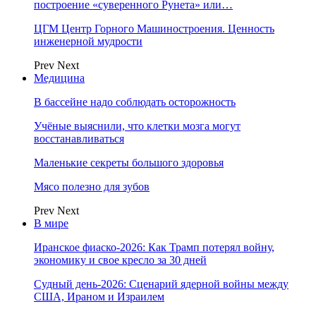
построение «суверенного Рунета» или…
ЦГМ Центр Горного Машиностроения. Ценность
инженерной мудрости
Prev
Next
Медицина
В бассейне надо соблюдать осторожность
Учёные выяснили, что клетки мозга могут
восстанавливаться
Маленькие секреты большого здоровья
Мясо полезно для зубов
Prev
Next
В мире
Иранское фиаско-2026: Как Трамп потерял войну,
экономику и свое кресло за 30 дней
Судный день-2026: Сценарий ядерной войны между
США, Ираном и Израилем