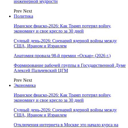
инженерной мудрости
Prev
Next
Политика
Иранское фиаско-2026: Как Трамп потерял войну,
экономику и свое кресло за 30 дней
Судный день-2026: Сценарий ядерной войны между
США, Ираном и Израилем
Анатомия провала 98-й премии «Оскар» (2026 г.)
Формирование рабочей группы в Государственной Думе
Алексей Пальчевский ЦГМ
Prev
Next
Экономика
Иранское фиаско-2026: Как Трамп потерял войну,
экономику и свое кресло за 30 дней
Судный день-2026: Сценарий ядерной войны между
США, Ираном и Израилем
Отключения интернета в Москве это начало курса на