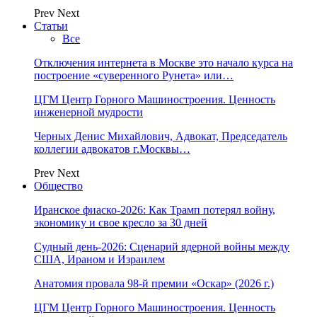
Prev
Next
Статьи
Все
Отключения интернета в Москве это начало курса на
построение «суверенного Рунета» или…
ЦГМ Центр Горного Машиностроения. Ценность
инженерной мудрости
Черных Денис Михайлович, Адвокат, Председатель
коллегии адвокатов г.Москвы…
Prev
Next
Общество
Иранское фиаско-2026: Как Трамп потерял войну,
экономику и свое кресло за 30 дней
Судный день-2026: Сценарий ядерной войны между
США, Ираном и Израилем
Анатомия провала 98-й премии «Оскар» (2026 г.)
ЦГМ Центр Горного Машиностроения. Ценность