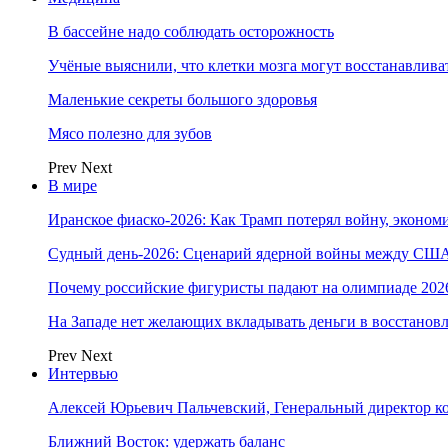
В бассейне надо соблюдать осторожность
Учёные выяснили, что клетки мозга могут восстанавлива
Маленькие секреты большого здоровья
Мясо полезно для зубов
Prev
Next
В мире
Иранское фиаско-2026: Как Трамп потерял войну, экономи
Судный день-2026: Сценарий ядерной войны между США
Почему российские фигуристы падают на олимпиаде 202
На Западе нет желающих вкладывать деньги в восстанов
Prev
Next
Интервью
Алексей Юрьевич Пальчевский, Генеральный директор 
Ближний Восток: удержать баланс