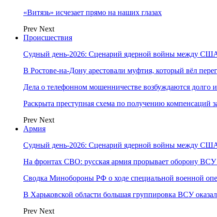
«Витязь» исчезает прямо на наших глазах
Prev
Next
Происшествия
Судный день-2026: Сценарий ядерной войны между США
В Ростове-на-Дону арестовали муфтия, который вёл пер
Дела о телефонном мошенничестве возбуждаются долго и
Раскрыта преступная схема по получению компенсаций 
Prev
Next
Армия
Судный день-2026: Сценарий ядерной войны между США
На фронтах СВО: русская армия прорывает оборону ВСУ
Сводка Минобороны РФ о ходе специальной военной опе
В Харьковской области большая группировка ВСУ оказал
Prev
Next