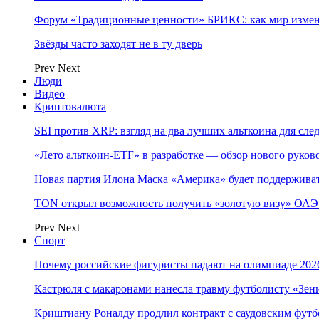
Форум «Традиционные ценности» БРИКС: как мир измен
Звёзды часто заходят не в ту дверь
Prev
Next
Люди
Видео
Криптовалюта
SEI против XRP: взгляд на два лучших альткоина для сл
«Лето альткоин-ETF» в разработке — обзор нового руков
Новая партия Илона Маска «Америка» будет поддержива
TON открыл возможность получить «золотую визу» ОАЭ 
Prev
Next
Спорт
Почему российские фигуристы падают на олимпиаде 202
Кастрюля с макаронами нанесла травму футболисту «Зен
Криштиану Роналду продлил контракт с саудовским фут