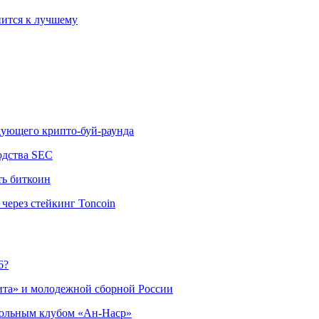
ится к лучшему
едующего крипто-буй-раунда
одства SEC
ть биткоин
через стейкинг Toncoin
6?
ита» и молодежной сборной России
больным клубом «Ан-Наср»