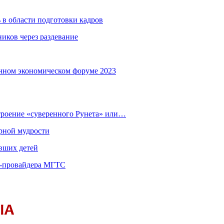
 в области подготовки кадров
иков через раздевание
чном экономическом форуме 2023
строение «суверенного Рунета» или…
рной мудрости
вших детей
т-провайдера МГТС