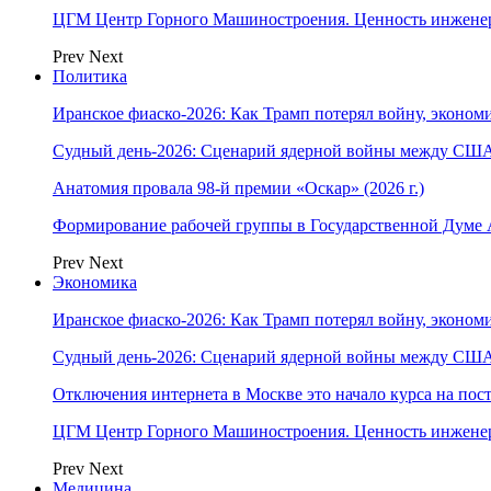
ЦГМ Центр Горного Машиностроения. Ценность инжене
Prev
Next
Политика
Иранское фиаско-2026: Как Трамп потерял войну, экономи
Судный день-2026: Сценарий ядерной войны между США
Анатомия провала 98-й премии «Оскар» (2026 г.)
Формирование рабочей группы в Государственной Думе
Prev
Next
Экономика
Иранское фиаско-2026: Как Трамп потерял войну, экономи
Судный день-2026: Сценарий ядерной войны между США
Отключения интернета в Москве это начало курса на по
ЦГМ Центр Горного Машиностроения. Ценность инжене
Prev
Next
Медицина