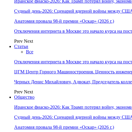
Иранское фиаско-2026: Как Трамп потерял войну, экономи
Судный день-2026: Сценарий ядерной войны между США
Анатомия провала 98-й премии «Оскар» (2026 г.)
Отключения интернета в Москве это начало курса на по
Prev
Next
Статьи
Все
Отключения интернета в Москве это начало курса на по
ЦГМ Центр Горного Машиностроения. Ценность инжене
Черных Денис Михайлович, Адвокат, Председатель колл
Prev
Next
Общество
Иранское фиаско-2026: Как Трамп потерял войну, экономи
Судный день-2026: Сценарий ядерной войны между США
Анатомия провала 98-й премии «Оскар» (2026 г.)