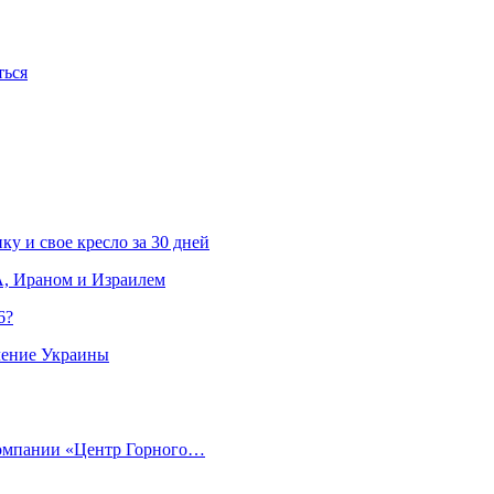
ться
ку и свое кресло за 30 дней
, Ираном и Израилем
6?
ление Украины
компании «Центр Горного…