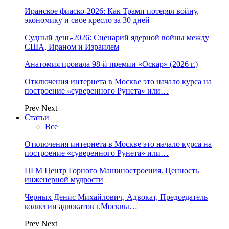
Иранское фиаско-2026: Как Трамп потерял войну,
экономику и свое кресло за 30 дней
Судный день-2026: Сценарий ядерной войны между
США, Ираном и Израилем
Анатомия провала 98-й премии «Оскар» (2026 г.)
Отключения интернета в Москве это начало курса на
построение «суверенного Рунета» или…
Prev
Next
Статьи
Все
Отключения интернета в Москве это начало курса на
построение «суверенного Рунета» или…
ЦГМ Центр Горного Машиностроения. Ценность
инженерной мудрости
Черных Денис Михайлович, Адвокат, Председатель
коллегии адвокатов г.Москвы…
Prev
Next