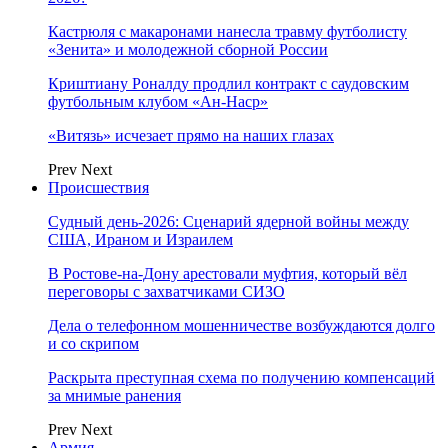
Кастрюля с макаронами нанесла травму футболисту
«Зенита» и молодежной сборной России
Криштиану Роналду продлил контракт с саудовским
футбольным клубом «Ан-Наср»
«Витязь» исчезает прямо на наших глазах
Prev
Next
Происшествия
Судный день-2026: Сценарий ядерной войны между
США, Ираном и Израилем
В Ростове-на-Дону арестовали муфтия, который вёл
переговоры с захватчиками СИЗО
Дела о телефонном мошенничестве возбуждаются долго
и со скрипом
Раскрыта преступная схема по получению компенсаций
за мнимые ранения
Prev
Next
Армия