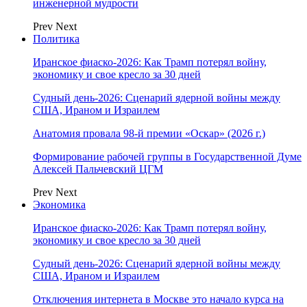
инженерной мудрости
Prev
Next
Политика
Иранское фиаско-2026: Как Трамп потерял войну,
экономику и свое кресло за 30 дней
Судный день-2026: Сценарий ядерной войны между
США, Ираном и Израилем
Анатомия провала 98-й премии «Оскар» (2026 г.)
Формирование рабочей группы в Государственной Думе
Алексей Пальчевский ЦГМ
Prev
Next
Экономика
Иранское фиаско-2026: Как Трамп потерял войну,
экономику и свое кресло за 30 дней
Судный день-2026: Сценарий ядерной войны между
США, Ираном и Израилем
Отключения интернета в Москве это начало курса на