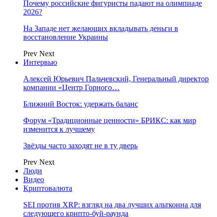
Почему российские фигуристы падают на олимпиаде
2026?
На Западе нет желающих вкладывать деньги в
восстановление Украины
Prev
Next
Интервью
Алексей Юрьевич Пальчевский, Генеральный директор
компании «Центр Горного…
Ближний Восток: удержать баланс
Форум «Традиционные ценности» БРИКС: как мир
изменится к лучшему
Звёзды часто заходят не в ту дверь
Prev
Next
Люди
Видео
Криптовалюта
SEI против XRP: взгляд на два лучших альткоина для
следующего крипто-буй-раунда