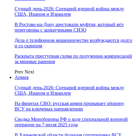
Судный день-2026: Сценарий ядерной войны между
США, Ираном и Израилем
В Ростове-на-Дону арестовали муфтия, который вёл
переговоры с захватчиками СИЗО
Дела о телефонном мошенничестве возбуждаются долго
и со скрипом
Раскрыта преступная схема по получению компенсаций
за мнимые ранения
Prev
Next
Армия
Судный день-2026: Сценарий ядерной войны между
США, Ираном и Израилем
На фронтах СВО: русская армия прорывает оборону
ВСУ на ключевых направлениях
Сводка Минобороны РФ о ходе специальной военной
операции на 7 июля 2025 года
В Харьковской области большая группировка ВСУ