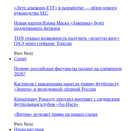
«Лето альткоин-ETF» в разработке — обзор нового
руководства SEC
Новая партия Илона Маска «Америка» будет
поддерживать биткоин
TON открыл возможность получить «золотую визу»
ОАЭ через стейкинг Toncoin
Prev
Next
Спорт
Почему российские фигуристы падают на олимпиаде
2026?
Кастрюля с макаронами нанесла травму футболисту
«Зенита» и молодежной сборной России
Криштиану Роналду продлил контракт с саудовским
футбольным клубом «Ан-Наср»
«Витязь» исчезает прямо на наших глазах
Prev
Next
Происшествия