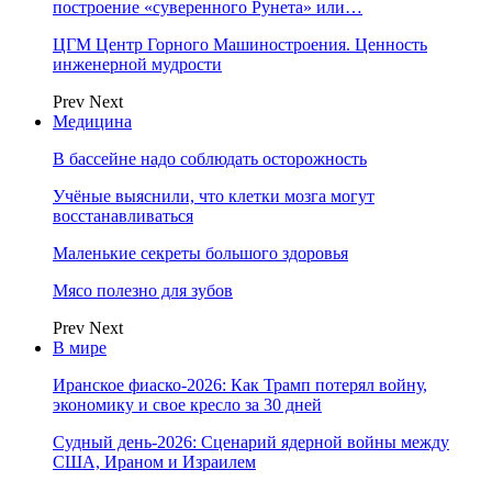
построение «суверенного Рунета» или…
ЦГМ Центр Горного Машиностроения. Ценность
инженерной мудрости
Prev
Next
Медицина
В бассейне надо соблюдать осторожность
Учёные выяснили, что клетки мозга могут
восстанавливаться
Маленькие секреты большого здоровья
Мясо полезно для зубов
Prev
Next
В мире
Иранское фиаско-2026: Как Трамп потерял войну,
экономику и свое кресло за 30 дней
Судный день-2026: Сценарий ядерной войны между
США, Ираном и Израилем