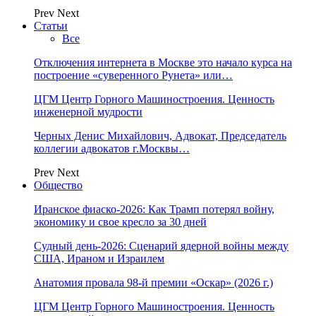
Prev
Next
Статьи
Все
Отключения интернета в Москве это начало курса на
построение «суверенного Рунета» или…
ЦГМ Центр Горного Машиностроения. Ценность
инженерной мудрости
Черных Денис Михайлович, Адвокат, Председатель
коллегии адвокатов г.Москвы…
Prev
Next
Общество
Иранское фиаско-2026: Как Трамп потерял войну,
экономику и свое кресло за 30 дней
Судный день-2026: Сценарий ядерной войны между
США, Ираном и Израилем
Анатомия провала 98-й премии «Оскар» (2026 г.)
ЦГМ Центр Горного Машиностроения. Ценность