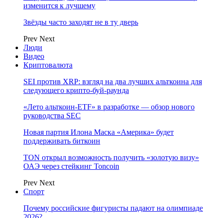
изменится к лучшему
Звёзды часто заходят не в ту дверь
Prev
Next
Люди
Видео
Криптовалюта
SEI против XRP: взгляд на два лучших альткоина для
следующего крипто-буй-раунда
«Лето альткоин-ETF» в разработке — обзор нового
руководства SEC
Новая партия Илона Маска «Америка» будет
поддерживать биткоин
TON открыл возможность получить «золотую визу»
ОАЭ через стейкинг Toncoin
Prev
Next
Спорт
Почему российские фигуристы падают на олимпиаде
2026?