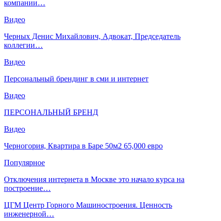
компании…
Видео
Черных Денис Михайлович, Адвокат, Председатель
коллегии…
Видео
Персональный брендинг в сми и интернет
Видео
ПЕРСОНАЛЬНЫЙ БРЕНД
Видео
Черногория, Квартира в Баре 50м2 65,000 евро
Популярное
Отключения интернета в Москве это начало курса на
построение…
ЦГМ Центр Горного Машиностроения. Ценность
инженерной…