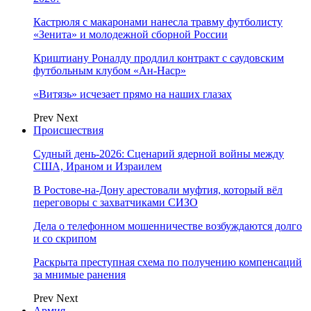
Кастрюля с макаронами нанесла травму футболисту
«Зенита» и молодежной сборной России
Криштиану Роналду продлил контракт с саудовским
футбольным клубом «Ан-Наср»
«Витязь» исчезает прямо на наших глазах
Prev
Next
Происшествия
Судный день-2026: Сценарий ядерной войны между
США, Ираном и Израилем
В Ростове-на-Дону арестовали муфтия, который вёл
переговоры с захватчиками СИЗО
Дела о телефонном мошенничестве возбуждаются долго
и со скрипом
Раскрыта преступная схема по получению компенсаций
за мнимые ранения
Prev
Next
Армия