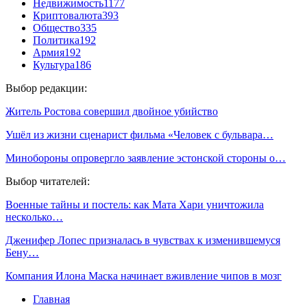
Недвижимость
1177
Криптовалюта
393
Общество
335
Политика
192
Армия
192
Культура
186
Выбор редакции:
Житель Ростова совершил двойное убийство
Ушёл из жизни сценарист фильма «Человек с бульвара…
Минобороны опровергло заявление эстонской стороны о…
Выбор читателей:
Военные тайны и постель: как Мата Хари уничтожила
несколько…
Дженифер Лопес призналась в чувствах к изменившемуся
Бену…
Компания Илона Маска начинает вживление чипов в мозг
Главная