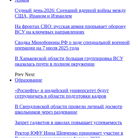
Судный день-2026: Сценарий ядерной войны между
США, Ираном и Израилем
На фронтах СВО: русская армия прорывает оборону
ВСУ на ключевых направлениях
Сводка Минобороны РФ о ходе специальной военной
операции на 7 июля 2025 года
В Харьковской области большая группировка ВСУ
оказалась почти в полном окружении
Prev
Next
Образование
«Роснефть» и индийский университет будут
сотрудничать в области подготовки кадров
В Свердловской области провели личный досмотр
школьников через раздевание
Запрет гаджетов в школах повышает успеваемость
Ректор ЮФУ Инна Шевченко принимает участие в