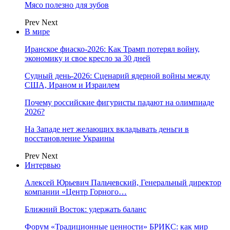
Мясо полезно для зубов
Prev
Next
В мире
Иранское фиаско-2026: Как Трамп потерял войну,
экономику и свое кресло за 30 дней
Судный день-2026: Сценарий ядерной войны между
США, Ираном и Израилем
Почему российские фигуристы падают на олимпиаде
2026?
На Западе нет желающих вкладывать деньги в
восстановление Украины
Prev
Next
Интервью
Алексей Юрьевич Пальчевский, Генеральный директор
компании «Центр Горного…
Ближний Восток: удержать баланс
Форум «Традиционные ценности» БРИКС: как мир