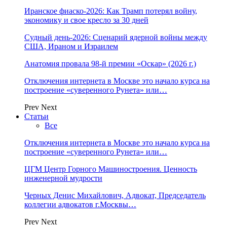
Иранское фиаско-2026: Как Трамп потерял войну,
экономику и свое кресло за 30 дней
Судный день-2026: Сценарий ядерной войны между
США, Ираном и Израилем
Анатомия провала 98-й премии «Оскар» (2026 г.)
Отключения интернета в Москве это начало курса на
построение «суверенного Рунета» или…
Prev
Next
Статьи
Все
Отключения интернета в Москве это начало курса на
построение «суверенного Рунета» или…
ЦГМ Центр Горного Машиностроения. Ценность
инженерной мудрости
Черных Денис Михайлович, Адвокат, Председатель
коллегии адвокатов г.Москвы…
Prev
Next