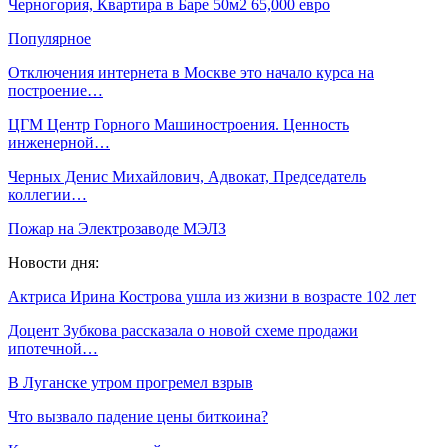
Черногория, Квартира в Баре 50м2 65,000 евро
Популярное
Отключения интернета в Москве это начало курса на
построение…
ЦГМ Центр Горного Машиностроения. Ценность
инженерной…
Черных Денис Михайлович, Адвокат, Председатель
коллегии…
Пожар на Электрозаводе МЭЛЗ
Новости дня:
Актриса Ирина Кострова ушла из жизни в возрасте 102 лет
Доцент Зубкова рассказала о новой схеме продажи
ипотечной…
В Луганске утром прогремел взрыв
Что вызвало падение цены биткоина?