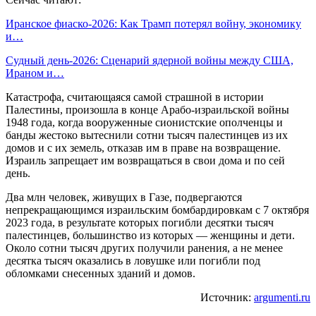
Иранское фиаско-2026: Как Трамп потерял войну, экономику
и…
Судный день-2026: Сценарий ядерной войны между США,
Ираном и…
Катастрофа, считающаяся самой страшной в истории
Палестины, произошла в конце Арабо-израильской войны
1948 года, когда вооруженные сионистские ополченцы и
банды жестоко вытеснили сотни тысяч палестинцев из их
домов и с их земель, отказав им в праве на возвращение.
Израиль запрещает им возвращаться в свои дома и по сей
день.
Два млн человек, живущих в Газе, подвергаются
непрекращающимся израильским бомбардировкам с 7 октября
2023 года, в результате которых погибли десятки тысяч
палестинцев, большинство из которых — женщины и дети.
Около сотни тысяч других получили ранения, а не менее
десятка тысяч оказались в ловушке или погибли под
обломками снесенных зданий и домов.
Источник:
argumenti.ru