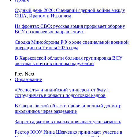
Судный день-2026: Сценарий ядерной войны между
США, Ираном и Израилем
На фронтах СВО: русская армия прорывает оборону
ВСУ на ключевых направлениях
Сводка Минобороны РФ о ходе специальной военной
операции на 7 июля 2025 года
В Харьковской области большая группировка ВСУ
оказалась почти в полном окружении
Prev
Next
Образование
«Роснефть» и индийский университет будут
сотрудничать в области подготовки кадров
В Свердловской области провели личный досмотр
школьников через раздевание
Запрет гаджетов в школах повышает успеваемость
Ректор ЮФУ Инна Шевченко принимает участие в