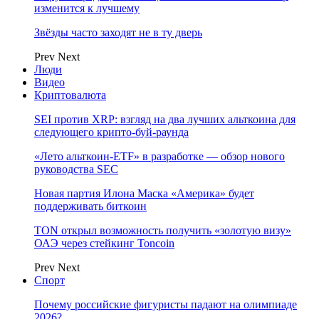
изменится к лучшему
Звёзды часто заходят не в ту дверь
Prev
Next
Люди
Видео
Криптовалюта
SEI против XRP: взгляд на два лучших альткоина для
следующего крипто-буй-раунда
«Лето альткоин-ETF» в разработке — обзор нового
руководства SEC
Новая партия Илона Маска «Америка» будет
поддерживать биткоин
TON открыл возможность получить «золотую визу»
ОАЭ через стейкинг Toncoin
Prev
Next
Спорт
Почему российские фигуристы падают на олимпиаде
2026?