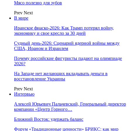
Мясо полезно для зубов
Prev
Next
В мире
Иранское фиаско-2026: Как Трамп потерял войну,
экономику и свое кресло за 30 дней
Судный день-2026: Сценарий ядерной войны между
США, Ираном и Израилем
Почему российские фигуристы падают на олимпиаде
2026?
На Западе нет желающих вкладывать деньги в
восстановление Украины
Prev
Next
Интервью
Алексей Юрьевич Пальчевский, Генеральный директор
компании «Центр Горного…
Ближний Восток: удержать баланс
Форум «Традиционные ценности» БРИКС: как мир