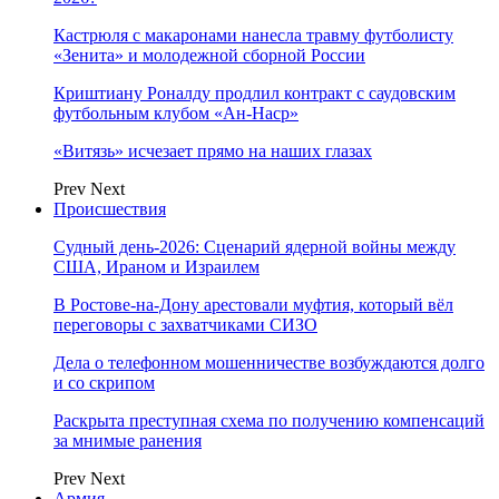
Кастрюля с макаронами нанесла травму футболисту
«Зенита» и молодежной сборной России
Криштиану Роналду продлил контракт с саудовским
футбольным клубом «Ан-Наср»
«Витязь» исчезает прямо на наших глазах
Prev
Next
Происшествия
Судный день-2026: Сценарий ядерной войны между
США, Ираном и Израилем
В Ростове-на-Дону арестовали муфтия, который вёл
переговоры с захватчиками СИЗО
Дела о телефонном мошенничестве возбуждаются долго
и со скрипом
Раскрыта преступная схема по получению компенсаций
за мнимые ранения
Prev
Next
Армия