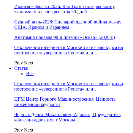
Иранское фиаско-2026: Как Трамп потерял войну,
экономику и свое кресло за 30 дней
Судный день-2026: Сценарий ядерной войны между
США, Ираном и Израилем
Анатомия провала 98-й премии «Оскар» (2026 г.)
Отключения интернета в Москве это начало курса на
построение «суверенного Рунета» или…
Prev
Next
Статьи
Все
Отключения интернета в Москве это начало курса на
построение «суверенного Рунета» или…
ЦГМ Центр Горного Машиностроения. Ценность
инженерной мудрости
Черных Денис Михайлович, Адвокат, Председатель
коллегии адвокатов г.Москвы…
Prev
Next