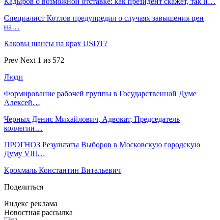
Кадыров о возможной отставке: как президент скажет, так и…
Специалист Котлов предупредил о случаях завышения цен
на…
Каковы шансы на крах USDT?
Prev
Next
1 из 572
Люди
Формирование рабочей группы в Государственной Думе
Алексей…
Черных Денис Михайлович, Адвокат, Председатель
коллегии…
ПРОГНОЗ Результаты Выборов в Московскую городскую
Думу VIII…
Крохмаль Константин Витальевич
Поделиться
Яндекс реклама
Новостная рассылка