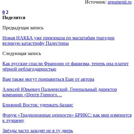
Источник:
argumenti.ru
0
2
Поделится
Предыдущая запись
Новая НАКБА уже превзошла по масштабам трагедии
великую катастрофу Палестины
Следующая запись
Как русские спасли Францию от фашизма, теперь она платит
чёрной неблагодарностью
Вам также могут понравиться
Еще от автора
Алексей Юрьевич Пальчевский, Генеральный директор
компании «Центр Горного…
Ближний Восток: удержать баланс
Форум «Традиционные ценности» БРИКС: как мир изменится
к лучшему
Звёзды часто заходят не в ту дверь