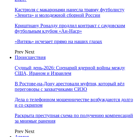
Кастрюля с макаронами нанесла травму футболисту
«Зенита» и молодежной сборной России
Криштиану Роналду продлил контракт с саудовским
футбольным клубом «Ан-Наср»
«Витязь» исчезает прямо на наших глазах
Prev
Next
Происшествия
Судный день-2026: Сценарий ядерной войны между
США, Ираном и Израилем
В Ростове-на-Дону арестовали муфтия, который вёл
переговоры с захватчиками СИЗО
Дела о телефонном мошенничестве возбуждаются долго
и со скрипом
Раскрыта преступная схема по получению компенсаций
за мнимые ранения
Prev
Next
Армия