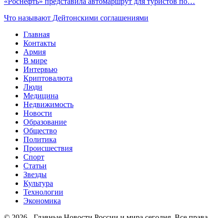
«Роснефть» представила автомаршрут для туристов по…
Что называют Дейтонскими соглашениями
Главная
Контакты
Армия
В мире
Интервью
Криптовалюта
Люди
Медицина
Недвижимость
Новости
Образование
Общество
Политика
Происшествия
Спорт
Статьи
Звезды
Культура
Технологии
Экономика
© 2026 - Главные Новости России и мира сегодня. Все права