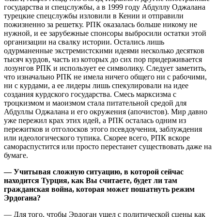
государства и спецслужбы, а в 1999 году Абдуллу Оджалана
турецкие спецслужбы изловили в Кении и отправили
пожизненно за решетку. РПК оказалась больше никому не
нужной, и ее зарубежные спонсоры выбросили остатки этой
организации на свалку истории. Остались лишь
одурманенные экстремистскими идеями несколько десятков
тысяч курдов, часть из которых до сих пор придерживается
лозунгов РПК и использует ее символику. Следует заметить,
что изначально РПК не имела ничего общего ни с рабочими,
ни с курдами, а ее лидеры лишь спекулировали на идее
создания курдского государства. Смесь марксизма с
троцкизмом и маоизмом стала питательной средой для
Абдуллы Оджалана и его окружения (апочистов). Мир давно
уже пережил крах этих идей, а РПК осталась одним из
пережитков и отголосков этого псевдоучения, заблуждения
или идеологического тупика. Скорее всего, РПК вскоре
самораспустится или просто перестанет существовать даже на
бумаге.
— Учитывая сложную ситуацию, в которой сейчас
находится Турция, как Вы считаете, будет ли там
гражданская война, которая может пошатнуть режим
Эрдогана?
— Для того, чтобы Эрдоган ушел с политической сцены как