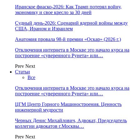
Иранское фиаско-2026: Как Трамп потерял войну,
экономику и свое кресло за 30 дней
Судный день-2026: Сценарий ядерной войны между
США, Ираном и Израилем
Анатомия провала 98-й премии «Оскар» (2026 г.)
Отключения интернета в Москве это начало курса на
построение «суверенного Рунета» или…
Prev
Next
Статьи
Все
Отключения интернета в Москве это начало курса на
построение «суверенного Рунета» или…
ЦГМ Центр Горного Машиностроения. Ценность
инженерной мудрости
Черных Денис Михайлович, Адвокат, Председатель
коллегии адвокатов г.Москвы…
Prev
Next