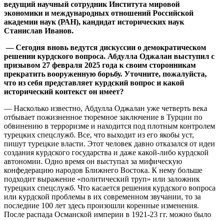
ведущий научный сотрудник Института мировой
экономики и международных отношений Российской
академии наук (РАН), кандидат исторических наук
Станислав Иванов.
— Сегодня вновь ведутся дискуссии о демократическом
решении курдского вопроса. Абдулла Оджалан выступил с
призывом 27 февраля 2025 года к своим сторонникам
прекратить вооруженную борьбу. Уточните, пожалуйста,
что из себя представляет курдский вопрос и какой
исторический контекст он имеет?
— Насколько известно, Абдулла Оджалан уже четверть века
отбывает пожизненное тюремное заключение в Турции по
обвинению в терроризме и находится под плотным контролем
турецких спецслужб. Все, что выходит из его якобы уст,
пишут турецкие власти. Этот человек давно отказался от идеи
создания курдского государства и даже какой-либо курдской
автономии. Одно время он выступал за мифическую
конфедерацию народов Ближнего Востока. К нему больше
подходит выражение «политический труп» или заложник
турецких спецслужб. Что касается решения курдского вопроса
или курдской проблемы в их современном звучании, то за
последние 100 лет здесь произошли коренные изменения.
После распада Османской империи в 1921-23 гг. можно было