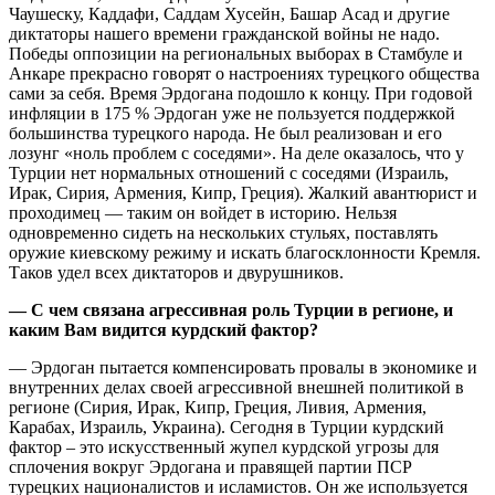
Чаушеску, Каддафи, Саддам Хусейн, Башар Асад и другие
диктаторы нашего времени гражданской войны не надо.
Победы оппозиции на региональных выборах в Стамбуле и
Анкаре прекрасно говорят о настроениях турецкого общества
сами за себя. Время Эрдогана подошло к концу. При годовой
инфляции в 175 % Эрдоган уже не пользуется поддержкой
большинства турецкого народа. Не был реализован и его
лозунг «ноль проблем с соседями». На деле оказалось, что у
Турции нет нормальных отношений с соседями (Израиль,
Ирак, Сирия, Армения, Кипр, Греция). Жалкий авантюрист и
проходимец — таким он войдет в историю. Нельзя
одновременно сидеть на нескольких стульях, поставлять
оружие киевскому режиму и искать благосклонности Кремля.
Таков удел всех диктаторов и двурушников.
— С чем связана агрессивная роль Турции в регионе, и
каким Вам видится курдский фактор?
— Эрдоган пытается компенсировать провалы в экономике и
внутренних делах своей агрессивной внешней политикой в
регионе (Сирия, Ирак, Кипр, Греция, Ливия, Армения,
Карабах, Израиль, Украина). Сегодня в Турции курдский
фактор – это искусственный жупел курдской угрозы для
сплочения вокруг Эрдогана и правящей партии ПСР
турецких националистов и исламистов. Он же используется