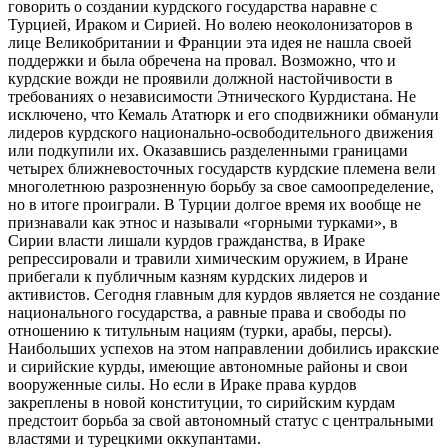
говорить о создании курдского государства наравне с
Турцией, Ираком и Сирией. Но волею неоколонизаторов в
лице Великобритании и Франции эта идея не нашла своей
поддержки и была обречена на провал. Возможно, что и
курдские вожди не проявили должной настойчивости в
требованиях о независимости Этнического Курдистана. Не
исключено, что Кемаль Ататюрк и его сподвижники обманули
лидеров курдского национально-освободительного движения
или подкупили их. Оказавшись разделенными границами
четырех ближневосточных государств курдские племена вели
многолетнюю разрозненную борьбу за свое самоопределение,
но в итоге проиграли. В Турции долгое время их вообще не
признавали как этнос и называли «горными турками», в
Сирии власти лишали курдов гражданства, в Ираке
репрессировали и травили химическим оружием, в Иране
прибегали к публичным казням курдских лидеров и
активистов. Сегодня главным для курдов является не создание
национального государства, а равные права и свободы по
отношению к титульным нациям (турки, арабы, персы).
Наибольших успехов на этом направлении добились иракские
и сирийские курды, имеющие автономные районы и свои
вооруженные силы. Но если в Ираке права курдов
закреплены в новой конституции, то сирийским курдам
предстоит борьба за свой автономный статус с центральными
властями и турецкими оккупантами.