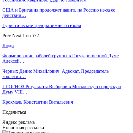
США и Британия продолжат давить на Россию из-за ее
действий…
Туристические тренды зимнего сезона
Prev
Next
1 из 572
Люди
Формирование рабочей группы в Государственной Думе
Алексей…
Черных Денис Михайлович, Адвокат, Председатель
коллегии…
ПРОГНОЗ Результаты Выборов в Московскую городскую
Думу VIII…
Крохмаль Константин Витальевич
Поделиться
Яндекс реклама
Новостная рассылка