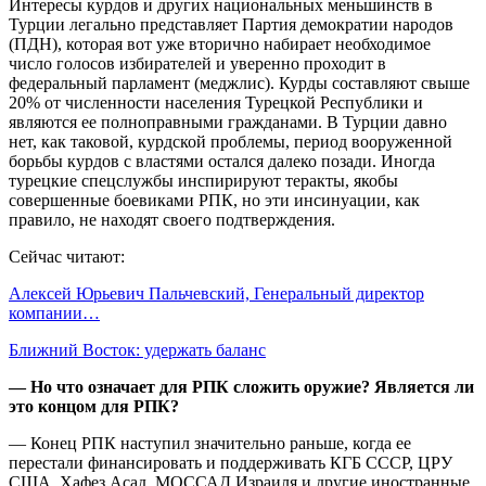
Интересы курдов и других национальных меньшинств в
Турции легально представляет Партия демократии народов
(ПДН), которая вот уже вторично набирает необходимое
число голосов избирателей и уверенно проходит в
федеральный парламент (меджлис). Курды составляют свыше
20% от численности населения Турецкой Республики и
являются ее полноправными гражданами. В Турции давно
нет, как таковой, курдской проблемы, период вооруженной
борьбы курдов с властями остался далеко позади. Иногда
турецкие спецслужбы инспирируют теракты, якобы
совершенные боевиками РПК, но эти инсинуации, как
правило, не находят своего подтверждения.
Сейчас читают:
Алексей Юрьевич Пальчевский, Генеральный директор
компании…
Ближний Восток: удержать баланс
— Но что означает для РПК сложить оружие? Является ли
это концом для РПК?
— Конец РПК наступил значительно раньше, когда ее
перестали финансировать и поддерживать КГБ СССР, ЦРУ
США, Хафез Асад, МОССАД Израиля и другие иностранные