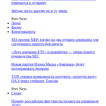
изменится к лучшему
Звёзды часто заходят не в ту дверь
Prev
Next
Люди
Видео
Криптовалюта
SEI против XRP: взгляд на два лучших альткоина для
следующего крипто-буй-раунда
«Лето альткоин-ETF» в разработке — обзор нового
руководства SEC
Новая партия Илона Маска «Америка» будет
поддерживать биткоин
TON открыл возможность получить «золотую визу»
ОАЭ через стейкинг Toncoin
Prev
Next
Спорт
Почему российские фигуристы падают на олимпиаде
2026?