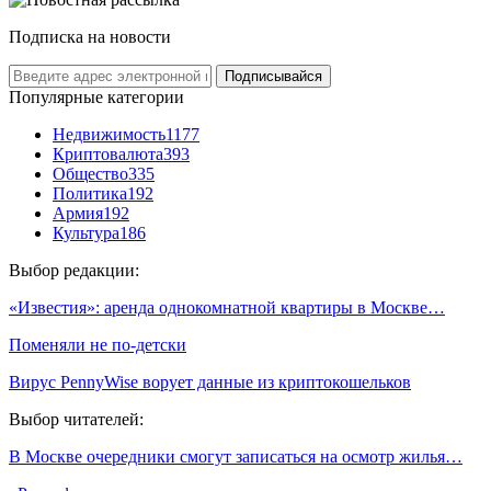
Подписка на новости
Подписывайся
Популярные категории
Недвижимость
1177
Криптовалюта
393
Общество
335
Политика
192
Армия
192
Культура
186
Выбор редакции:
«Известия»: аренда однокомнатной квартиры в Москве…
Поменяли не по-детски
Вирус PennyWise ворует данные из криптокошельков
Выбор читателей:
В Москве очередники смогут записаться на осмотр жилья…