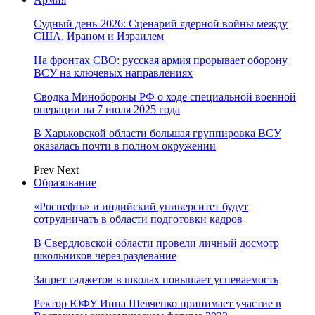
Судный день-2026: Сценарий ядерной войны между
США, Ираном и Израилем
На фронтах СВО: русская армия прорывает оборону
ВСУ на ключевых направлениях
Сводка Минобороны РФ о ходе специальной военной
операции на 7 июля 2025 года
В Харьковской области большая группировка ВСУ
оказалась почти в полном окружении
Prev
Next
Образование
«Роснефть» и индийский университет будут
сотрудничать в области подготовки кадров
В Свердловской области провели личный досмотр
школьников через раздевание
Запрет гаджетов в школах повышает успеваемость
Ректор ЮФУ Инна Шевченко принимает участие в