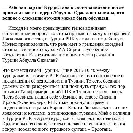
— Рабочая партия Курдистана в своем заявлении после
призыва своего лидера Абдуллы Оджалана заявила, что
вопрос о сложении оружия может быть обсужден.
— Исходя из моего предыдущего тезиса возникает
естественный вопрос: что это за призыв и к кому он обращен?
Насколько известно, в Турции РПК уже давно не действует.
Можно предположить, что речь идет о гражданах соседней
страны – сирийских курдах? А Сирия – суверенное
государство. Какое отношение к ним имеет гражданин
Турции Абдулла Оджалан?
Что касается самой Турции. Еще в 2015-16 гг. между
турецкими властями и РПК было достигнуто соглашение о
прекращении её деятельности в Турции. То есть, боевики
должны были разоружиться или покинуть страну. С тех пор
никаких бандформирований РПК в Турции не отмечалось.
Часть боевиков нашли себе убежище на севере Сирии и
Ирака. Функционеры РПК тоже покинули страну и
подвизались в странах Европы. Кстати, большая часть из них
являются не курдами, а этническими турками. Миф о наличии
в Турции РПК и жупел курдской угрозы распространяются
Эрдоганом и его окружением в целях сплочения электората
вокруг новоявленного турецкого султана – Эрдогана.