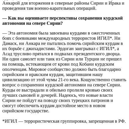
Анкарой для вторжения в северные районы Сирии и Ирака и
проведения там военно-карательных операций.
— Как вы оцениваете перспективы сохранения курдской
автономии на севере Сирии?
— Эта автономия была завоевана курдами в ожесточенных
боях с боевиками международных террористов ИГИЛ*. Ни
Дамаск, ни Анкара не пытались помочь сирийским курдам в
их борьбе с джихадистами. Эрдоган заигрывал с ИГИЛ*, а
Асад трусливо прятался в подвалах президентского дворца.
Ни один самолет или танк из Сирии или Турции не пришел
на помощь, истекающим от крови под Кобани курдским
ополченцам. Мировое сообщество должно быть благодарно
сирийским и иракским курдам, защитившим нашу
цивилизацию от этой чумы 21-го века. Кощунственно ставить
вопрос о сохранении курдской автономии на севере Сирии.
Курды ее выстрадали и обильно пролили кровью своих
лучших сыновей и дочерей. Надеюсь, что новые власти
Сирии не пойдут на поводу своих турецких патронов и
смогут обеспечить курдам достойное место в новом
сирийском государстве.
*ИГИЛ — террористическая группировка, запрещенная в РФ.