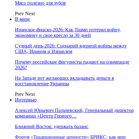
Мясо полезно для зубов
Prev
Next
В мире
Иранское фиаско-2026: Как Трамп потерял войну,
экономику и свое кресло за 30 дней
Судный день-2026: Сценарий ядерной войны между
США, Ираном и Израилем
Почему российские фигуристы падают на олимпиаде
2026?
На Западе нет желающих вкладывать деньги в
восстановление Украины
Prev
Next
Интервью
Алексей Юрьевич Пальчевский, Генеральный директор
компании «Центр Горного…
Ближний Восток: удержать баланс
Форум «Традиционные ценности» БРИКС: как мир