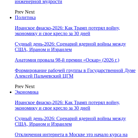
инженерной мудрости
Prev
Next
Политика
Иранское фиаско-2026: Как Трамп потерял войну,
экономику и свое кресло за 30 дней
Судный день-2026: Сценарий ядерной войны между
США, Ираном и Израилем
Анатомия провала 98-й премии «Оскар» (2026 г.)
Формирование рабочей группы в Государственной Думе
Алексей Пальчевский ЦГМ
Prev
Next
Экономика
Иранское фиаско-2026: Как Трамп потерял войну,
экономику и свое кресло за 30 дней
Судный день-2026: Сценарий ядерной войны между
США, Ираном и Израилем
Отключения интернета в Москве это начало курса на