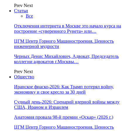
Prev
Next
Статьи
Все
Отключения интернета в Москве это начало курса на
построение «суверенного Рунета» или…
ЦГМ Центр Горного Машиностроения. Ценность
инженерной мудрости
Черных Денис Михайлович, Адвокат, Председатель
коллегии адвокатов г.Москвы…
Prev
Next
Общество
Иранское фиаско-2026: Как Трамп потерял войну,
экономику и свое кресло за 30 дней
Судный день-2026: Сценарий ядерной войны между
США, Ираном и Израилем
Анатомия провала 98-й премии «Оскар» (2026 г.)
ЦГМ Центр Горного Машиностроения. Ценность