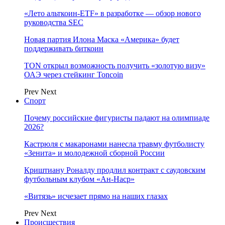
«Лето альткоин-ETF» в разработке — обзор нового
руководства SEC
Новая партия Илона Маска «Америка» будет
поддерживать биткоин
TON открыл возможность получить «золотую визу»
ОАЭ через стейкинг Toncoin
Prev
Next
Спорт
Почему российские фигуристы падают на олимпиаде
2026?
Кастрюля с макаронами нанесла травму футболисту
«Зенита» и молодежной сборной России
Криштиану Роналду продлил контракт с саудовским
футбольным клубом «Ан-Наср»
«Витязь» исчезает прямо на наших глазах
Prev
Next
Происшествия