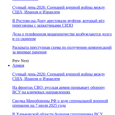
Судный день-2026: Сценарий ядерной войны между
США, Ираном и Израилем
В Ростове-на-Дону арестовали муфтия, который вёл
переговоры с захватчиками СИЗО
Дела о телефонном мошенничестве возбуждаются долго
и со скрипом
Раскрыта преступная схема по получению компенсаций
за мнимые ранения
Prev
Next
Армия
Судный день-2026: Сценарий ядерной войны между
США, Ираном и Израилем
На фронтах СВО: русская армия прорывает оборону
ВСУ на ключевых направлениях
Сводка Минобороны РФ о ходе специальной военной
операции на 7 июля 2025 года
В Харьковской области большая группировка ВСУ