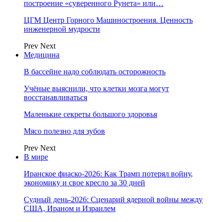
построение «суверенного Рунета» или…
ЦГМ Центр Горного Машиностроения. Ценность
инженерной мудрости
Prev
Next
Медицина
В бассейне надо соблюдать осторожность
Учёные выяснили, что клетки мозга могут
восстанавливаться
Маленькие секреты большого здоровья
Мясо полезно для зубов
Prev
Next
В мире
Иранское фиаско-2026: Как Трамп потерял войну,
экономику и свое кресло за 30 дней
Судный день-2026: Сценарий ядерной войны между
США, Ираном и Израилем