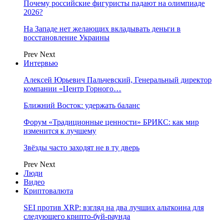
Почему российские фигуристы падают на олимпиаде
2026?
На Западе нет желающих вкладывать деньги в
восстановление Украины
Prev
Next
Интервью
Алексей Юрьевич Пальчевский, Генеральный директор
компании «Центр Горного…
Ближний Восток: удержать баланс
Форум «Традиционные ценности» БРИКС: как мир
изменится к лучшему
Звёзды часто заходят не в ту дверь
Prev
Next
Люди
Видео
Криптовалюта
SEI против XRP: взгляд на два лучших альткоина для
следующего крипто-буй-раунда