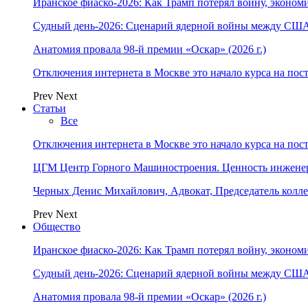
Иранское фиаско-2026: Как Трамп потерял войну, экономи
Судный день-2026: Сценарий ядерной войны между США
Анатомия провала 98-й премии «Оскар» (2026 г.)
Отключения интернета в Москве это начало курса на по
Prev
Next
Статьи
Все
Отключения интернета в Москве это начало курса на по
ЦГМ Центр Горного Машиностроения. Ценность инжене
Черных Денис Михайлович, Адвокат, Председатель колл
Prev
Next
Общество
Иранское фиаско-2026: Как Трамп потерял войну, экономи
Судный день-2026: Сценарий ядерной войны между США
Анатомия провала 98-й премии «Оскар» (2026 г.)