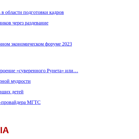
 в области подготовки кадров
иков через раздевание
чном экономическом форуме 2023
строение «суверенного Рунета» или…
рной мудрости
вших детей
т-провайдера МГТС