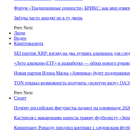
Форум «Традиционные ценности» БРИКС: как мир измен
Звёзды часто заходят не в ту дверь
Prev
Next
Люди
Видео
Криптовалюта
SEI против XRP: взгляд на два лучших альткоина для сл
«Лето альткоин-ETF» в разработке — обзор нового руков
Новая партия Илона Маска «Америка» будет поддержива
TON открыл возможность получить «золотую визу» ОАЭ 
Prev
Next
Спорт
Почему российские фигуристы падают на олимпиаде 202
Кастрюля с макаронами нанесла травму футболисту «Зен
Криштиану Роналду продлил контракт с саудовским фут