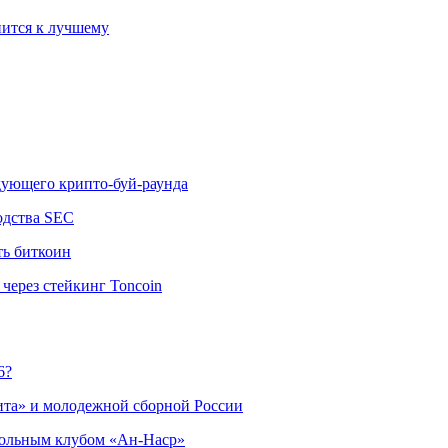
ится к лучшему
едующего крипто-буй-раунда
одства SEC
ть биткоин
через стейкинг Toncoin
6?
ита» и молодежной сборной России
больным клубом «Ан-Наср»