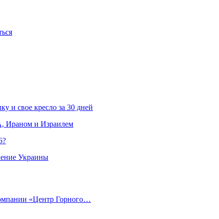
ться
ку и свое кресло за 30 дней
, Ираном и Израилем
6?
ление Украины
компании «Центр Горного…