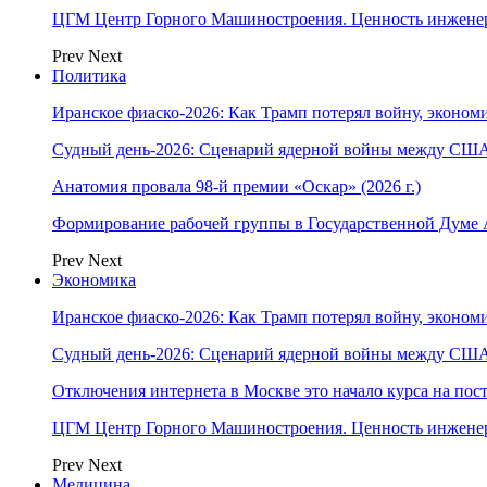
ЦГМ Центр Горного Машиностроения. Ценность инжене
Prev
Next
Политика
Иранское фиаско-2026: Как Трамп потерял войну, экономи
Судный день-2026: Сценарий ядерной войны между США
Анатомия провала 98-й премии «Оскар» (2026 г.)
Формирование рабочей группы в Государственной Думе
Prev
Next
Экономика
Иранское фиаско-2026: Как Трамп потерял войну, экономи
Судный день-2026: Сценарий ядерной войны между США
Отключения интернета в Москве это начало курса на по
ЦГМ Центр Горного Машиностроения. Ценность инжене
Prev
Next
Медицина