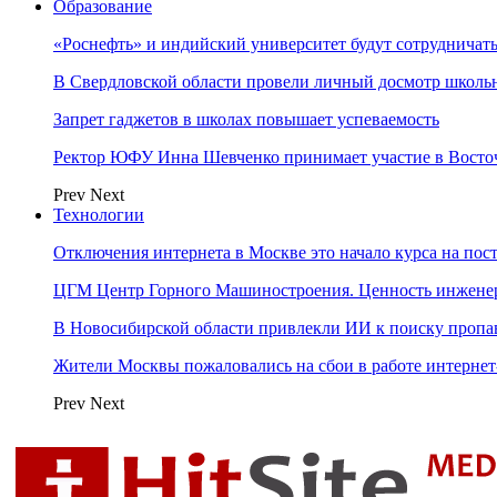
Образование
«Роснефть» и индийский университет будут сотрудничать
В Свердловской области провели личный досмотр школьн
Запрет гаджетов в школах повышает успеваемость
Ректор ЮФУ Инна Шевченко принимает участие в Восто
Prev
Next
Технологии
Отключения интернета в Москве это начало курса на по
ЦГМ Центр Горного Машиностроения. Ценность инжене
В Новосибирской области привлекли ИИ к поиску пропа
Жители Москвы пожаловались на сбои в работе интерне
Prev
Next