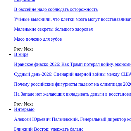
В бассейне надо соблюдать осторожность
Учёные выяснили, что клетки мозга могут восстанавлива
Маленькие секреты большого здоровья
Мясо полезно для зубов
Prev
Next
В мире
Иранское фиаско-2026: Как Трамп потерял войну, экономи
Судный день-2026: Сценарий ядерной войны между США
Почему российские фигуристы падают на олимпиаде 202
На Западе нет желающих вкладывать деньги в восстанов
Prev
Next
Интервью
Алексей Юрьевич Пальчевский, Генеральный директор 
Ближний Восток: удержать баланс