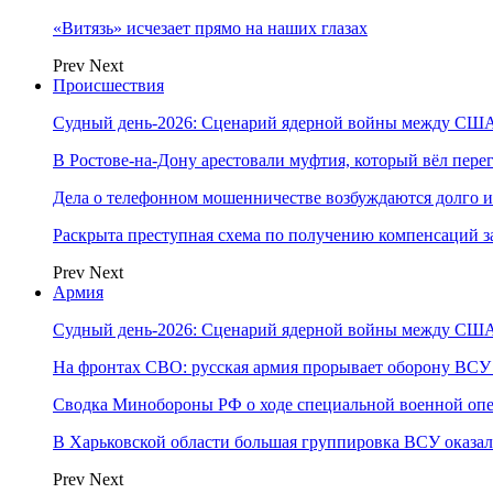
«Витязь» исчезает прямо на наших глазах
Prev
Next
Происшествия
Судный день-2026: Сценарий ядерной войны между США
В Ростове-на-Дону арестовали муфтия, который вёл пер
Дела о телефонном мошенничестве возбуждаются долго и
Раскрыта преступная схема по получению компенсаций 
Prev
Next
Армия
Судный день-2026: Сценарий ядерной войны между США
На фронтах СВО: русская армия прорывает оборону ВСУ
Сводка Минобороны РФ о ходе специальной военной опе
В Харьковской области большая группировка ВСУ оказал
Prev
Next