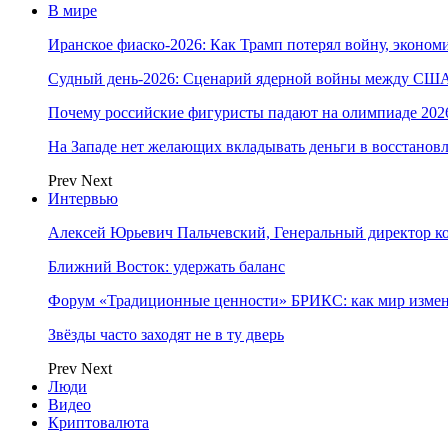
В мире
Иранское фиаско-2026: Как Трамп потерял войну, экономи
Судный день-2026: Сценарий ядерной войны между США
Почему российские фигуристы падают на олимпиаде 202
На Западе нет желающих вкладывать деньги в восстанов
Prev
Next
Интервью
Алексей Юрьевич Пальчевский, Генеральный директор 
Ближний Восток: удержать баланс
Форум «Традиционные ценности» БРИКС: как мир измен
Звёзды часто заходят не в ту дверь
Prev
Next
Люди
Видео
Криптовалюта