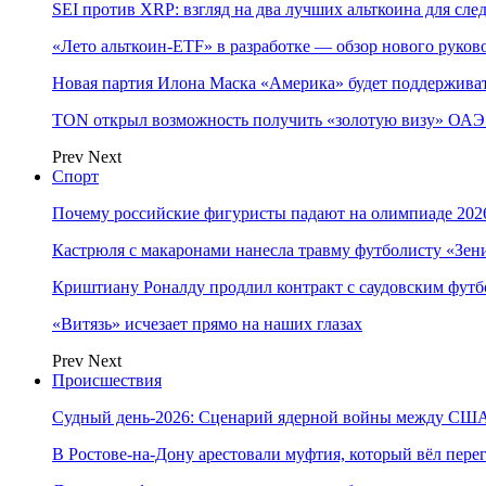
SEI против XRP: взгляд на два лучших альткоина для сл
«Лето альткоин-ETF» в разработке — обзор нового руков
Новая партия Илона Маска «Америка» будет поддержива
TON открыл возможность получить «золотую визу» ОАЭ 
Prev
Next
Спорт
Почему российские фигуристы падают на олимпиаде 202
Кастрюля с макаронами нанесла травму футболисту «Зен
Криштиану Роналду продлил контракт с саудовским фут
«Витязь» исчезает прямо на наших глазах
Prev
Next
Происшествия
Судный день-2026: Сценарий ядерной войны между США
В Ростове-на-Дону арестовали муфтия, который вёл пер