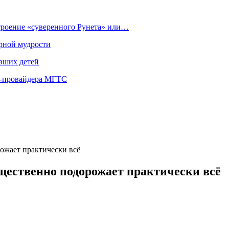
строение «суверенного Рунета» или…
рной мудрости
вших детей
т-провайдера МГТС
ожает практически всё
ущественно подорожает практически всё