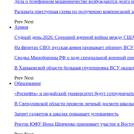
Дела о телефонном мошенничестве возбуждаются долго и
Раскрыта преступная схема по получению компенсаций 
Prev
Next
Армия
Судный день-2026: Сценарий ядерной войны между США
На фронтах СВО: русская армия прорывает оборону ВСУ
Сводка Минобороны РФ о ходе специальной военной опе
В Харьковской области большая группировка ВСУ оказал
Prev
Next
Образование
«Роснефть» и индийский университет будут сотрудничать
В Свердловской области провели личный досмотр школьн
Запрет гаджетов в школах повышает успеваемость
Ректор ЮФУ Инна Шевченко принимает участие в Восто