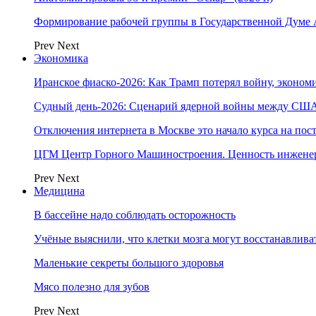
Формирование рабочей группы в Государственной Думе
Prev
Next
Экономика
Иранское фиаско-2026: Как Трамп потерял войну, экономи
Судный день-2026: Сценарий ядерной войны между США
Отключения интернета в Москве это начало курса на по
ЦГМ Центр Горного Машиностроения. Ценность инжене
Prev
Next
Медицина
В бассейне надо соблюдать осторожность
Учёные выяснили, что клетки мозга могут восстанавлива
Маленькие секреты большого здоровья
Мясо полезно для зубов
Prev
Next