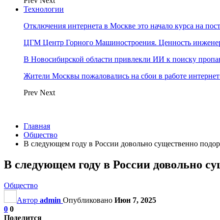
Prev
Next
Технологии
Отключения интернета в Москве это начало курса на по
ЦГМ Центр Горного Машиностроения. Ценность инжене
В Новосибирской области привлекли ИИ к поиску пропа
Жители Москвы пожаловались на сбои в работе интерне
Prev
Next
Главная
Общество
В следующем году в России довольно существенно подор
В следующем году в России довольно с
Общество
Автор
admin
Опубликовано
Июн 7, 2025
0
0
Поделится