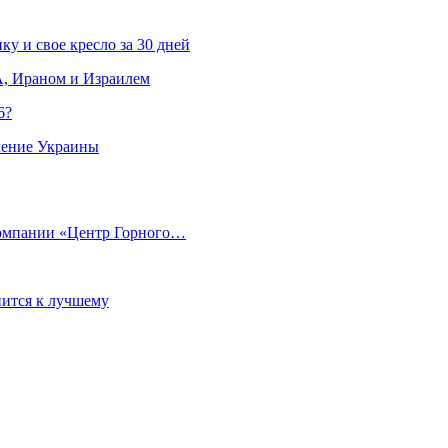
ку и свое кресло за 30 дней
, Ираном и Израилем
6?
ление Украины
компании «Центр Горного…
ится к лучшему