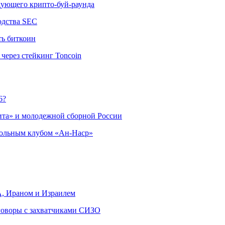
едующего крипто-буй-раунда
одства SEC
ть биткоин
через стейкинг Toncoin
6?
ита» и молодежной сборной России
больным клубом «Ан-Наср»
, Ираном и Израилем
еговоры с захватчиками СИЗО