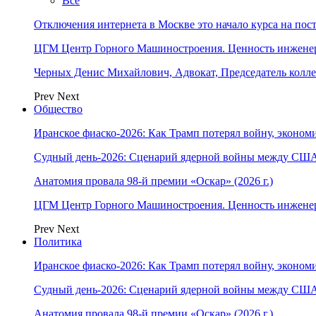
Все
Отключения интернета в Москве это начало курса на по
ЦГМ Центр Горного Машиностроения. Ценность инжене
Черных Денис Михайлович, Адвокат, Председатель колл
Prev
Next
Общество
Иранское фиаско-2026: Как Трамп потерял войну, экономи
Судный день-2026: Сценарий ядерной войны между США
Анатомия провала 98-й премии «Оскар» (2026 г.)
ЦГМ Центр Горного Машиностроения. Ценность инжене
Prev
Next
Политика
Иранское фиаско-2026: Как Трамп потерял войну, экономи
Судный день-2026: Сценарий ядерной войны между США
Анатомия провала 98-й премии «Оскар» (2026 г.)