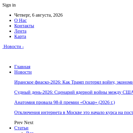
Sign in
Четверг, 6 августа, 2026
О Нас
Контакты
Лента
Карта
Новости -
Главная
Новости
Иранское фиаско-2026: Как Трамп потерял войну, экономи
Судный день-2026: Сценарий ядерной войны между США
Анатомия провала 98-й премии «Оскар» (2026 г.)
Отключения интернета в Москве это начало курса на по
Prev
Next
Статьи