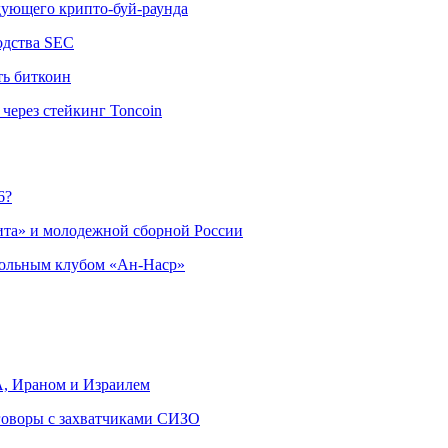
едующего крипто-буй-раунда
одства SEC
ть биткоин
через стейкинг Toncoin
6?
ита» и молодежной сборной России
больным клубом «Ан-Наср»
, Ираном и Израилем
еговоры с захватчиками СИЗО