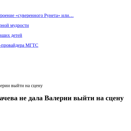
строение «суверенного Рунета» или…
рной мудрости
вших детей
т-провайдера МГТС
ерии выйти на сцену
чева не дала Валерии выйти на сцену