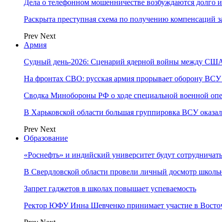
Дела о телефонном мошенничестве возбуждаются долго и
Раскрыта преступная схема по получению компенсаций 
Prev
Next
Армия
Судный день-2026: Сценарий ядерной войны между США
На фронтах СВО: русская армия прорывает оборону ВСУ
Сводка Минобороны РФ о ходе специальной военной опе
В Харьковской области большая группировка ВСУ оказал
Prev
Next
Образование
«Роснефть» и индийский университет будут сотрудничать
В Свердловской области провели личный досмотр школьн
Запрет гаджетов в школах повышает успеваемость
Ректор ЮФУ Инна Шевченко принимает участие в Восто