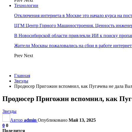
Prev
Next
Технологии
Отключения интернета в Москве это начало курса на по
ЦГМ Центр Горного Машиностроения. Ценность инжене
В Новосибирской области привлекли ИИ к поиску пропа
Жители Москвы пожаловались на сбои в работе интерне
Prev
Next
Главная
Звезды
Продюсер Пригожин вспомнил, как Пугачева не дала Вал
Продюсер Пригожин вспомнил, как Пуга
Звезды
Автор
admin
Опубликовано
Май 13, 2025
0
0
Поделится