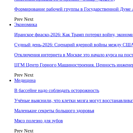
Формирование рабочей группы в Государственной Думе
Prev
Next
Экономика
Иранское фиаско-2026: Как Трамп потерял войну, экономи
Судный день-2026: Сценарий ядерной войны между США
Отключения интернета в Москве это начало курса на по
ЦГМ Центр Горного Машиностроения. Ценность инжене
Prev
Next
Медицина
В бассейне надо соблюдать осторожность
Учёные выяснили, что клетки мозга могут восстанавлива
Маленькие секреты большого здоровья
Мясо полезно для зубов
Prev
Next