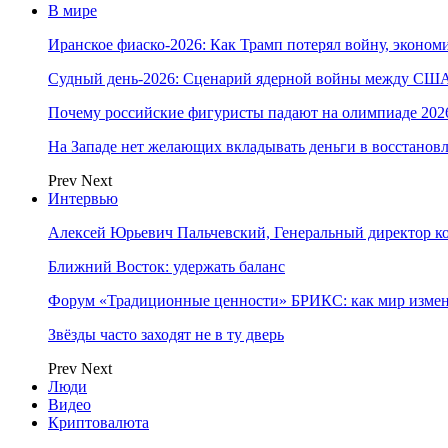
В мире
Иранское фиаско-2026: Как Трамп потерял войну, экономи
Судный день-2026: Сценарий ядерной войны между США
Почему российские фигуристы падают на олимпиаде 202
На Западе нет желающих вкладывать деньги в восстанов
Prev
Next
Интервью
Алексей Юрьевич Пальчевский, Генеральный директор 
Ближний Восток: удержать баланс
Форум «Традиционные ценности» БРИКС: как мир измен
Звёзды часто заходят не в ту дверь
Prev
Next
Люди
Видео
Криптовалюта