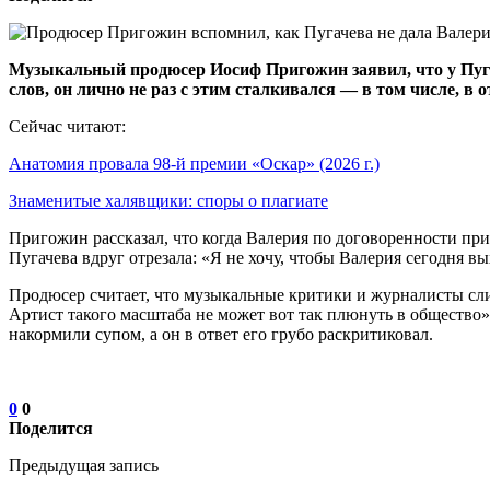
Музыкальный продюсер Иосиф Пригожин заявил, что у Пуга
слов, он лично не раз с этим сталкивался — в том числе, в
Сейчас читают:
Анатомия провала 98-й премии «Оскар» (2026 г.)
Знаменитые халявщики: споры о плагиате
Пригожин рассказал, что когда Валерия по договоренности прие
Пугачева вдруг отрезала: «Я не хочу, чтобы Валерия сегодня в
Продюсер считает, что музыкальные критики и журналисты сли
Артист такого масштаба не может вот так плюнуть в общество
накормили супом, а он в ответ его грубо раскритиковал.
0
0
Поделится
Предыдущая запись