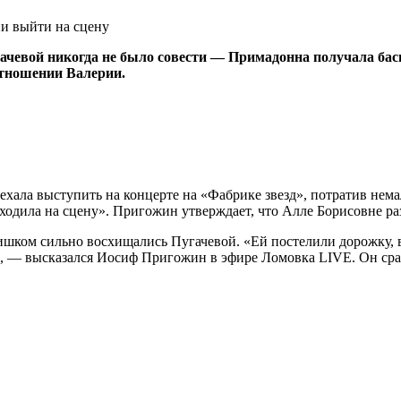
чевой никогда не было совести — Примадонна получала басн
 отношении Валерии.
хала выступить на концерте на «Фабрике звезд», потратив немало
ыходила на сцену». Пригожин утверждает, что Алле Борисовне ра
шком сильно восхищались Пугачевой. «Ей постелили дорожку, вы
», — высказался Иосиф Пригожин в эфире Ломовка LIVE. Он сра