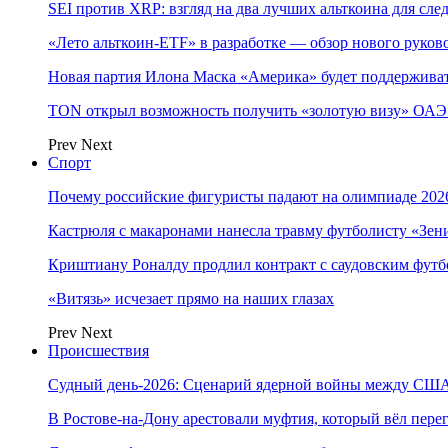
SEI против XRP: взгляд на два лучших альткоина для сл
«Лето альткоин-ETF» в разработке — обзор нового руков
Новая партия Илона Маска «Америка» будет поддержива
TON открыл возможность получить «золотую визу» ОАЭ 
Prev
Next
Спорт
Почему российские фигуристы падают на олимпиаде 202
Кастрюля с макаронами нанесла травму футболисту «Зен
Криштиану Роналду продлил контракт с саудовским фут
«Витязь» исчезает прямо на наших глазах
Prev
Next
Происшествия
Судный день-2026: Сценарий ядерной войны между США
В Ростове-на-Дону арестовали муфтия, который вёл пер