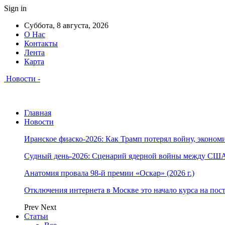
Sign in
Суббота, 8 августа, 2026
О Нас
Контакты
Лента
Карта
Новости -
Главная
Новости
Иранское фиаско-2026: Как Трамп потерял войну, экономи
Судный день-2026: Сценарий ядерной войны между США
Анатомия провала 98-й премии «Оскар» (2026 г.)
Отключения интернета в Москве это начало курса на по
Prev
Next
Статьи