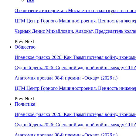
Все
Отключения интернета в Москве это начало курса на по
ЦГМ Центр Горного Машиностроения. Ценность инжене
Черных Денис Михайлович, Адвокат, Председатель колл
Prev
Next
Общество
Иранское фиаско-2026: Как Трамп потерял войну, экономи
Судный день-2026: Сценарий ядерной войны между США
Анатомия провала 98-й премии «Оскар» (2026 г.)
ЦГМ Центр Горного Машиностроения. Ценность инжене
Prev
Next
Политика
Иранское фиаско-2026: Как Трамп потерял войну, экономи
Судный день-2026: Сценарий ядерной войны между США
Анатомия провала 98-й премии «Оскар» (2026 г.)