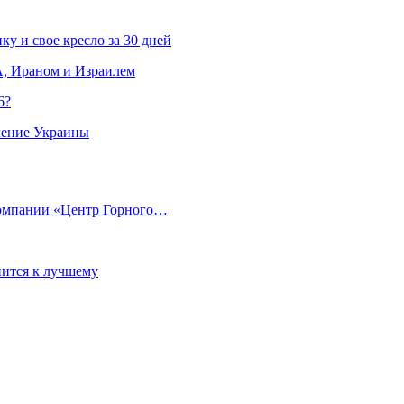
ку и свое кресло за 30 дней
, Ираном и Израилем
6?
ление Украины
компании «Центр Горного…
ится к лучшему