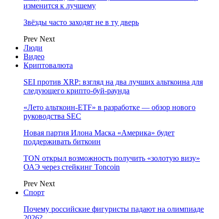
изменится к лучшему
Звёзды часто заходят не в ту дверь
Prev
Next
Люди
Видео
Криптовалюта
SEI против XRP: взгляд на два лучших альткоина для
следующего крипто-буй-раунда
«Лето альткоин-ETF» в разработке — обзор нового
руководства SEC
Новая партия Илона Маска «Америка» будет
поддерживать биткоин
TON открыл возможность получить «золотую визу»
ОАЭ через стейкинг Toncoin
Prev
Next
Спорт
Почему российские фигуристы падают на олимпиаде
2026?