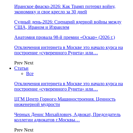
Иранское фиаско-2026: Как Трамп потерял войну,
экономику и свое кресло за 30 дней
Судный день-2026: Сценарий ядерной войны между
США, Ираном и Израилем
Анатомия провала 98-й премии «Оскар» (2026 г.)
Отключения интернета в Москве это начало курса на
построение «суверенного Рунета» или…
Prev
Next
Статьи
Все
Отключения интернета в Москве это начало курса на
построение «суверенного Рунета» или…
ЦГМ Центр Горного Машиностроения. Ценность
инженерной мудрости
Черных Денис Михайлович, Адвокат, Председатель
коллегии адвокатов г.Москвы…
Prev
Next