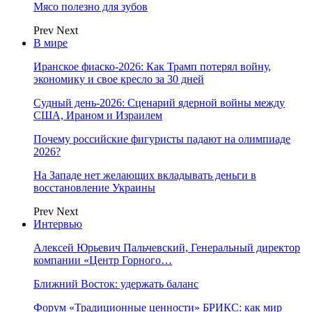
Мясо полезно для зубов
Prev
Next
В мире
Иранское фиаско-2026: Как Трамп потерял войну,
экономику и свое кресло за 30 дней
Судный день-2026: Сценарий ядерной войны между
США, Ираном и Израилем
Почему российские фигуристы падают на олимпиаде
2026?
На Западе нет желающих вкладывать деньги в
восстановление Украины
Prev
Next
Интервью
Алексей Юрьевич Пальчевский, Генеральный директор
компании «Центр Горного…
Ближний Восток: удержать баланс
Форум «Традиционные ценности» БРИКС: как мир