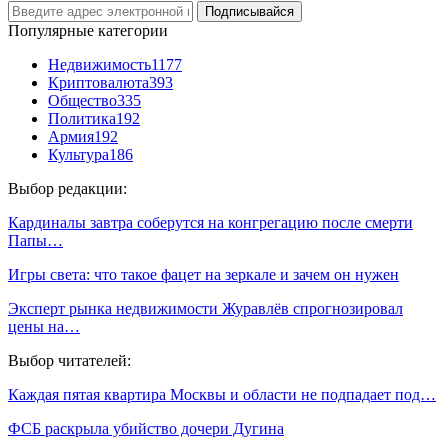
Подписывайся
Популярные категории
Недвижимость
1177
Криптовалюта
393
Общество
335
Политика
192
Армия
192
Культура
186
Выбор редакции:
Кардиналы завтра соберутся на конгрегацию после смерти
Папы…
Игры света: что такое фацет на зеркале и зачем он нужен
Эксперт рынка недвижимости Журавлёв спрогнозировал
цены на…
Выбор читателей:
Каждая пятая квартира Москвы и области не подпадает под…
ФСБ раскрыла убийство дочери Дугина