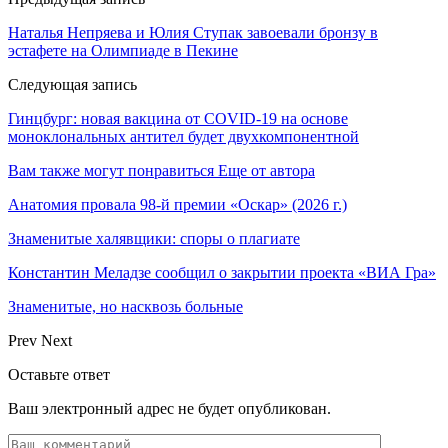
Наталья Непряева и Юлия Ступак завоевали бронзу в
эстафете на Олимпиаде в Пекине
Следующая запись
Гинцбург: новая вакцина от COVID-19 на основе
моноклональных антител будет двухкомпонентной
Вам также могут понравиться
Еще от автора
Анатомия провала 98-й премии «Оскар» (2026 г.)
Знаменитые халявщики: споры о плагиате
Константин Меладзе сообщил о закрытии проекта «ВИА Гра»
Знаменитые, но насквозь больные
Prev
Next
Оставьте ответ
Ваш электронный адрес не будет опубликован.