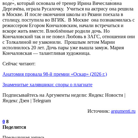
воде», который основала её тренер Ирина Вячеславовна
Дергачёва, играла Русалочку. Учиться на актрису она решила
в Москве. И после окончания школы из Рязани поехала в
столицу, поступила во ВГИК. В Москве она познакомилась с
режиссером Егором Кончаловским, начали встречаться и
вскоре жить вместе. Влюблённые родили дочь. Но
Кончаловский так и не повел Любовь в ЗАГС, отношения они
с Толкалиной не узаконили. Прошлым летом Марии
исполнилось 20 лет. Дочь пары уже вышла замуж. Мария
Кончаловская — талантливая художница.
Сейчас читают:
Анатомия провала 98-й премии «Оскар» (2026 г.)
Знаменитые халявщики: споры о плагиате
Подписывайтесь на Аргументы недели: Яндекс Новости |
Яндекс Дзен | Telegram
Источник:
argumenti.ru
0
8
Поделится
Предыдущая запись