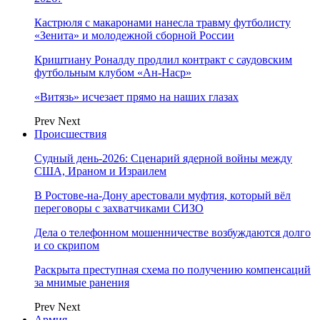
Кастрюля с макаронами нанесла травму футболисту
«Зенита» и молодежной сборной России
Криштиану Роналду продлил контракт с саудовским
футбольным клубом «Ан-Наср»
«Витязь» исчезает прямо на наших глазах
Prev
Next
Происшествия
Судный день-2026: Сценарий ядерной войны между
США, Ираном и Израилем
В Ростове-на-Дону арестовали муфтия, который вёл
переговоры с захватчиками СИЗО
Дела о телефонном мошенничестве возбуждаются долго
и со скрипом
Раскрыта преступная схема по получению компенсаций
за мнимые ранения
Prev
Next
Армия