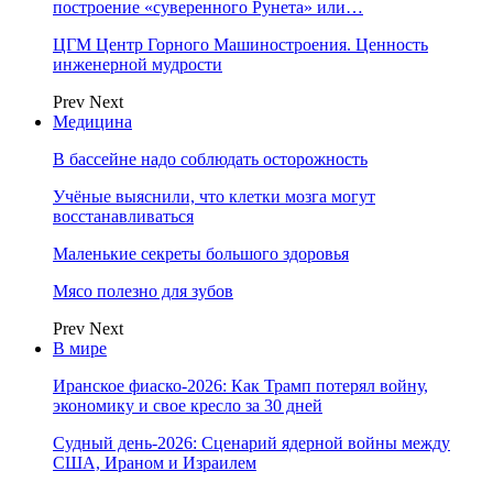
построение «суверенного Рунета» или…
ЦГМ Центр Горного Машиностроения. Ценность
инженерной мудрости
Prev
Next
Медицина
В бассейне надо соблюдать осторожность
Учёные выяснили, что клетки мозга могут
восстанавливаться
Маленькие секреты большого здоровья
Мясо полезно для зубов
Prev
Next
В мире
Иранское фиаско-2026: Как Трамп потерял войну,
экономику и свое кресло за 30 дней
Судный день-2026: Сценарий ядерной войны между
США, Ираном и Израилем