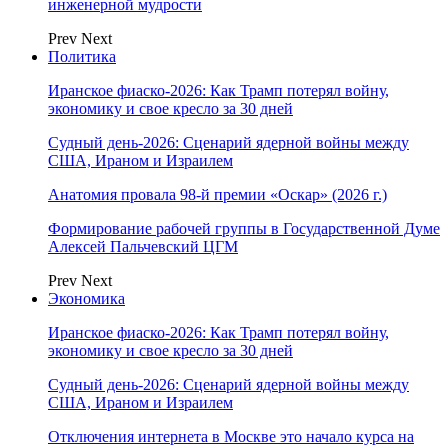
инженерной мудрости
Prev
Next
Политика
Иранское фиаско-2026: Как Трамп потерял войну,
экономику и свое кресло за 30 дней
Судный день-2026: Сценарий ядерной войны между
США, Ираном и Израилем
Анатомия провала 98-й премии «Оскар» (2026 г.)
Формирование рабочей группы в Государственной Думе
Алексей Пальчевский ЦГМ
Prev
Next
Экономика
Иранское фиаско-2026: Как Трамп потерял войну,
экономику и свое кресло за 30 дней
Судный день-2026: Сценарий ядерной войны между
США, Ираном и Израилем
Отключения интернета в Москве это начало курса на