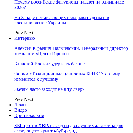
Почему российские фигуристы падают на олимпиаде
2026?
На Западе нет желающих вкладывать деньги в
восстановление Украины
Prev
Next
Интервью
Алексей Юрьевич Пальчевский, Генеральный директор
компании «Центр Горного…
Ближний Восток: удержать баланс
Форум «Традиционные ценности» БРИКС: как мир
изменится к лучшему
Звёзды часто заходят не в ту дверь
Prev
Next
Люди
Видео
Криптовалюта
SEI против XRP: взгляд на два лучших альткоина для
следующего крипто-буй-раунда