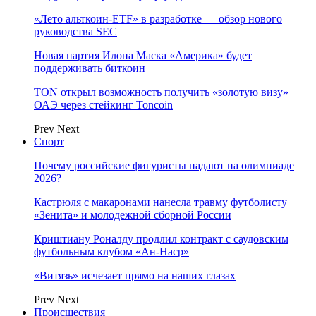
«Лето альткоин-ETF» в разработке — обзор нового
руководства SEC
Новая партия Илона Маска «Америка» будет
поддерживать биткоин
TON открыл возможность получить «золотую визу»
ОАЭ через стейкинг Toncoin
Prev
Next
Спорт
Почему российские фигуристы падают на олимпиаде
2026?
Кастрюля с макаронами нанесла травму футболисту
«Зенита» и молодежной сборной России
Криштиану Роналду продлил контракт с саудовским
футбольным клубом «Ан-Наср»
«Витязь» исчезает прямо на наших глазах
Prev
Next
Происшествия