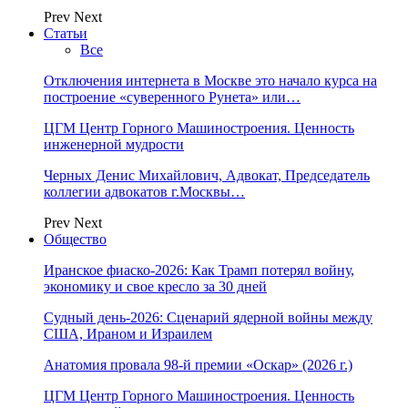
Prev
Next
Статьи
Все
Отключения интернета в Москве это начало курса на
построение «суверенного Рунета» или…
ЦГМ Центр Горного Машиностроения. Ценность
инженерной мудрости
Черных Денис Михайлович, Адвокат, Председатель
коллегии адвокатов г.Москвы…
Prev
Next
Общество
Иранское фиаско-2026: Как Трамп потерял войну,
экономику и свое кресло за 30 дней
Судный день-2026: Сценарий ядерной войны между
США, Ираном и Израилем
Анатомия провала 98-й премии «Оскар» (2026 г.)
ЦГМ Центр Горного Машиностроения. Ценность