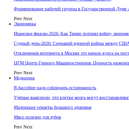
Формирование рабочей группы в Государственной Думе
Prev
Next
Экономика
Иранское фиаско-2026: Как Трамп потерял войну, экономи
Судный день-2026: Сценарий ядерной войны между США
Отключения интернета в Москве это начало курса на по
ЦГМ Центр Горного Машиностроения. Ценность инжене
Prev
Next
Медицина
В бассейне надо соблюдать осторожность
Учёные выяснили, что клетки мозга могут восстанавлива
Маленькие секреты большого здоровья
Мясо полезно для зубов
Prev
Next