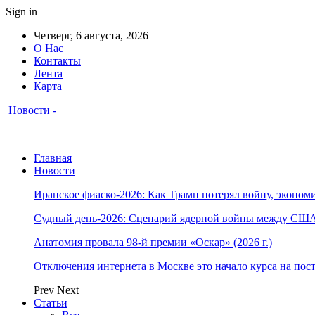
Sign in
Четверг, 6 августа, 2026
О Нас
Контакты
Лента
Карта
Новости -
Главная
Новости
Иранское фиаско-2026: Как Трамп потерял войну, экономи
Судный день-2026: Сценарий ядерной войны между США
Анатомия провала 98-й премии «Оскар» (2026 г.)
Отключения интернета в Москве это начало курса на по
Prev
Next
Статьи