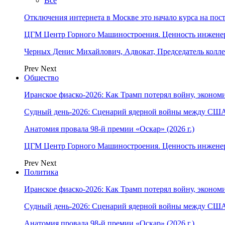
Все
Отключения интернета в Москве это начало курса на по
ЦГМ Центр Горного Машиностроения. Ценность инжене
Черных Денис Михайлович, Адвокат, Председатель колл
Prev
Next
Общество
Иранское фиаско-2026: Как Трамп потерял войну, экономи
Судный день-2026: Сценарий ядерной войны между США
Анатомия провала 98-й премии «Оскар» (2026 г.)
ЦГМ Центр Горного Машиностроения. Ценность инжене
Prev
Next
Политика
Иранское фиаско-2026: Как Трамп потерял войну, экономи
Судный день-2026: Сценарий ядерной войны между США
Анатомия провала 98-й премии «Оскар» (2026 г.)