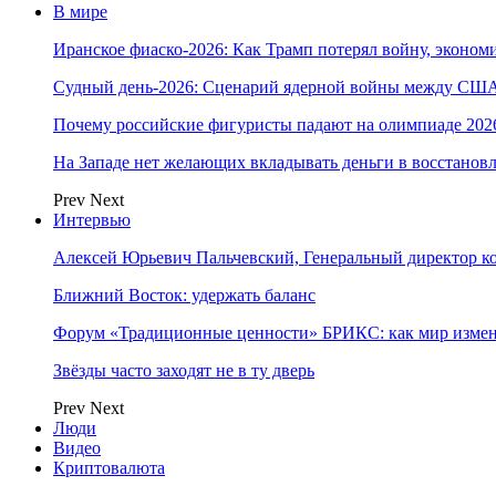
В мире
Иранское фиаско-2026: Как Трамп потерял войну, экономи
Судный день-2026: Сценарий ядерной войны между США
Почему российские фигуристы падают на олимпиаде 202
На Западе нет желающих вкладывать деньги в восстанов
Prev
Next
Интервью
Алексей Юрьевич Пальчевский, Генеральный директор 
Ближний Восток: удержать баланс
Форум «Традиционные ценности» БРИКС: как мир измен
Звёзды часто заходят не в ту дверь
Prev
Next
Люди
Видео
Криптовалюта