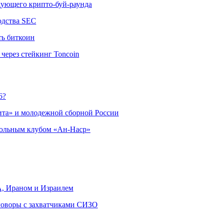
едующего крипто-буй-раунда
одства SEC
ть биткоин
через стейкинг Toncoin
6?
ита» и молодежной сборной России
больным клубом «Ан-Наср»
, Ираном и Израилем
еговоры с захватчиками СИЗО