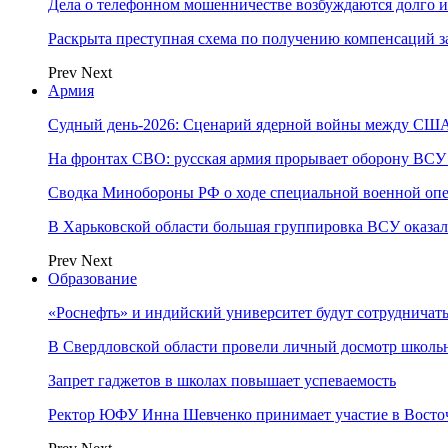
Дела о телефонном мошенничестве возбуждаются долго и
Раскрыта преступная схема по получению компенсаций 
Prev
Next
Армия
Судный день-2026: Сценарий ядерной войны между США
На фронтах СВО: русская армия прорывает оборону ВСУ
Сводка Минобороны РФ о ходе специальной военной опе
В Харьковской области большая группировка ВСУ оказал
Prev
Next
Образование
«Роснефть» и индийский университет будут сотрудничать
В Свердловской области провели личный досмотр школьн
Запрет гаджетов в школах повышает успеваемость
Ректор ЮФУ Инна Шевченко принимает участие в Восто