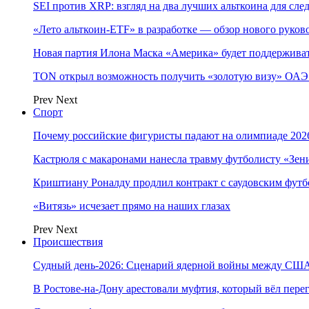
SEI против XRP: взгляд на два лучших альткоина для сл
«Лето альткоин-ETF» в разработке — обзор нового руков
Новая партия Илона Маска «Америка» будет поддержива
TON открыл возможность получить «золотую визу» ОАЭ 
Prev
Next
Спорт
Почему российские фигуристы падают на олимпиаде 202
Кастрюля с макаронами нанесла травму футболисту «Зен
Криштиану Роналду продлил контракт с саудовским фут
«Витязь» исчезает прямо на наших глазах
Prev
Next
Происшествия
Судный день-2026: Сценарий ядерной войны между США
В Ростове-на-Дону арестовали муфтия, который вёл пер