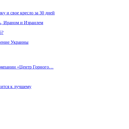
ку и свое кресло за 30 дней
, Ираном и Израилем
6?
ление Украины
компании «Центр Горного…
ится к лучшему