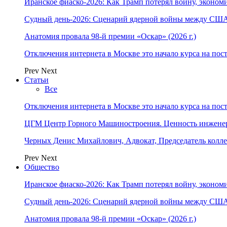
Иранское фиаско-2026: Как Трамп потерял войну, экономи
Судный день-2026: Сценарий ядерной войны между США
Анатомия провала 98-й премии «Оскар» (2026 г.)
Отключения интернета в Москве это начало курса на по
Prev
Next
Статьи
Все
Отключения интернета в Москве это начало курса на по
ЦГМ Центр Горного Машиностроения. Ценность инжене
Черных Денис Михайлович, Адвокат, Председатель колл
Prev
Next
Общество
Иранское фиаско-2026: Как Трамп потерял войну, экономи
Судный день-2026: Сценарий ядерной войны между США
Анатомия провала 98-й премии «Оскар» (2026 г.)