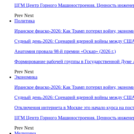
ЦГМ Центр Горного Машиностроения. Ценность инжене
Prev
Next
Политика
Иранское фиаско-2026: Как Трамп потерял войну, экономи
Судный день-2026: Сценарий ядерной войны между США
Анатомия провала 98-й премии «Оскар» (2026 г.)
Формирование рабочей группы в Государственной Думе
Prev
Next
Экономика
Иранское фиаско-2026: Как Трамп потерял войну, экономи
Судный день-2026: Сценарий ядерной войны между США
Отключения интернета в Москве это начало курса на по
ЦГМ Центр Горного Машиностроения. Ценность инжене
Prev
Next
Медицина