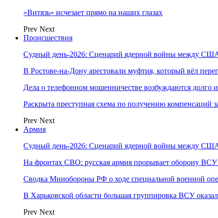
«Витязь» исчезает прямо на наших глазах
Prev
Next
Происшествия
Судный день-2026: Сценарий ядерной войны между США
В Ростове-на-Дону арестовали муфтия, который вёл пер
Дела о телефонном мошенничестве возбуждаются долго и
Раскрыта преступная схема по получению компенсаций 
Prev
Next
Армия
Судный день-2026: Сценарий ядерной войны между США
На фронтах СВО: русская армия прорывает оборону ВСУ
Сводка Минобороны РФ о ходе специальной военной опе
В Харьковской области большая группировка ВСУ оказал
Prev
Next