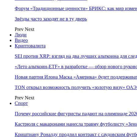
Форум «Традиционные ценности» БРИКС: как мир измен
Звёзды часто заходят не в ту дверь
Prev
Next
Люди
Видео
Криптовалюта
SEI против XRP: взгляд на два лучших альткоина для сл
«Лето альткоин-ETF» в разработке — обзор нового руков
Новая партия Илона Маска «Америка» будет поддержива
TON открыл возможность получить «золотую визу» ОАЭ 
Prev
Next
Спорт
Почему российские фигуристы падают на олимпиаде 202
Кастрюля с макаронами нанесла травму футболисту «Зен
Криштиану Роналду продлил контракт с саудовским фут