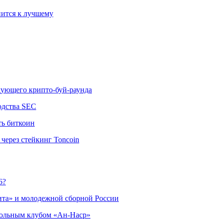
ится к лучшему
едующего крипто-буй-раунда
одства SEC
ть биткоин
через стейкинг Toncoin
6?
ита» и молодежной сборной России
больным клубом «Ан-Наср»