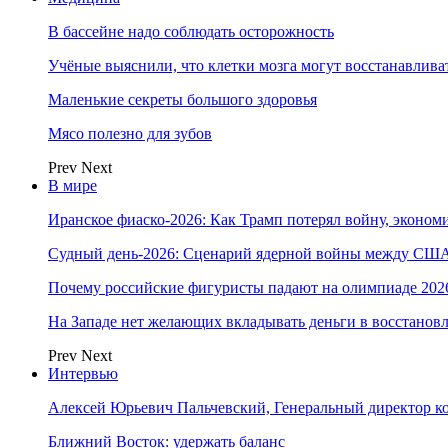
В бассейне надо соблюдать осторожность
Учёные выяснили, что клетки мозга могут восстанавлива
Маленькие секреты большого здоровья
Мясо полезно для зубов
Prev
Next
В мире
Иранское фиаско-2026: Как Трамп потерял войну, экономи
Судный день-2026: Сценарий ядерной войны между США
Почему российские фигуристы падают на олимпиаде 202
На Западе нет желающих вкладывать деньги в восстанов
Prev
Next
Интервью
Алексей Юрьевич Пальчевский, Генеральный директор 
Ближний Восток: удержать баланс