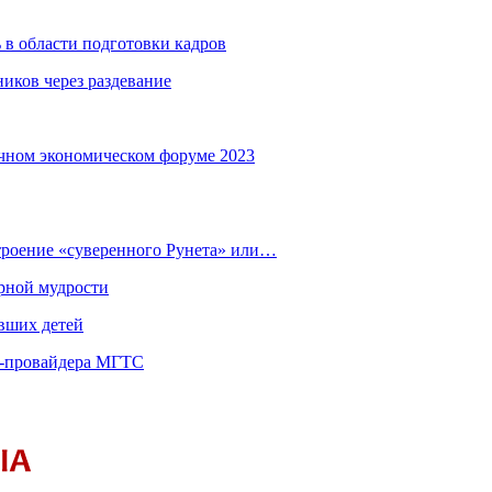
 в области подготовки кадров
иков через раздевание
чном экономическом форуме 2023
строение «суверенного Рунета» или…
рной мудрости
вших детей
т-провайдера МГТС