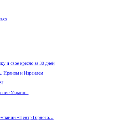
ться
ку и свое кресло за 30 дней
, Ираном и Израилем
6?
ление Украины
компании «Центр Горного…