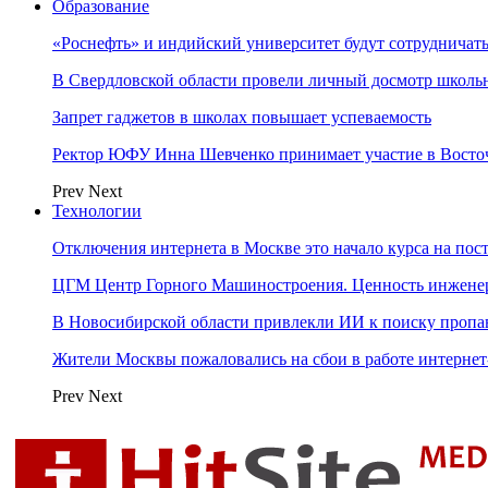
Образование
«Роснефть» и индийский университет будут сотрудничать
В Свердловской области провели личный досмотр школьн
Запрет гаджетов в школах повышает успеваемость
Ректор ЮФУ Инна Шевченко принимает участие в Восто
Prev
Next
Технологии
Отключения интернета в Москве это начало курса на по
ЦГМ Центр Горного Машиностроения. Ценность инжене
В Новосибирской области привлекли ИИ к поиску пропа
Жители Москвы пожаловались на сбои в работе интерне
Prev
Next