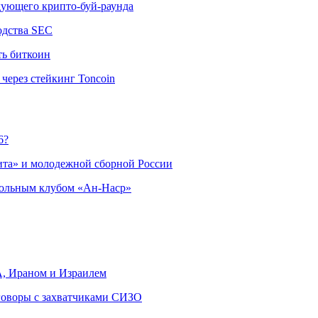
едующего крипто-буй-раунда
одства SEC
ть биткоин
через стейкинг Toncoin
6?
ита» и молодежной сборной России
больным клубом «Ан-Наср»
, Ираном и Израилем
еговоры с захватчиками СИЗО