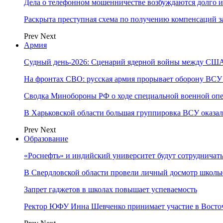
Дела о телефонном мошенничестве возбуждаются долго и
Раскрыта преступная схема по получению компенсаций 
Prev
Next
Армия
Судный день-2026: Сценарий ядерной войны между США
На фронтах СВО: русская армия прорывает оборону ВСУ
Сводка Минобороны РФ о ходе специальной военной опе
В Харьковской области большая группировка ВСУ оказал
Prev
Next
Образование
«Роснефть» и индийский университет будут сотрудничать
В Свердловской области провели личный досмотр школьн
Запрет гаджетов в школах повышает успеваемость
Ректор ЮФУ Инна Шевченко принимает участие в Восто