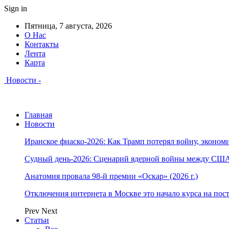
Sign in
Пятница, 7 августа, 2026
О Нас
Контакты
Лента
Карта
Новости -
Главная
Новости
Иранское фиаско-2026: Как Трамп потерял войну, экономи
Судный день-2026: Сценарий ядерной войны между США
Анатомия провала 98-й премии «Оскар» (2026 г.)
Отключения интернета в Москве это начало курса на по
Prev
Next
Статьи