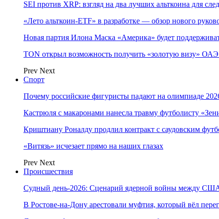
SEI против XRP: взгляд на два лучших альткоина для сл
«Лето альткоин-ETF» в разработке — обзор нового руков
Новая партия Илона Маска «Америка» будет поддержива
TON открыл возможность получить «золотую визу» ОАЭ 
Prev
Next
Спорт
Почему российские фигуристы падают на олимпиаде 202
Кастрюля с макаронами нанесла травму футболисту «Зен
Криштиану Роналду продлил контракт с саудовским фут
«Витязь» исчезает прямо на наших глазах
Prev
Next
Происшествия
Судный день-2026: Сценарий ядерной войны между США
В Ростове-на-Дону арестовали муфтия, который вёл пер