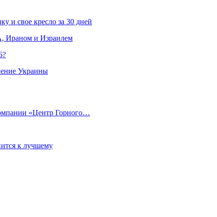
ку и свое кресло за 30 дней
, Ираном и Израилем
6?
ление Украины
компании «Центр Горного…
ится к лучшему