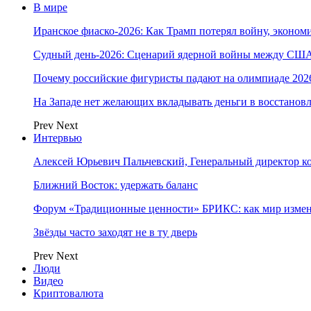
В мире
Иранское фиаско-2026: Как Трамп потерял войну, экономи
Судный день-2026: Сценарий ядерной войны между США
Почему российские фигуристы падают на олимпиаде 202
На Западе нет желающих вкладывать деньги в восстанов
Prev
Next
Интервью
Алексей Юрьевич Пальчевский, Генеральный директор 
Ближний Восток: удержать баланс
Форум «Традиционные ценности» БРИКС: как мир измен
Звёзды часто заходят не в ту дверь
Prev
Next
Люди
Видео
Криптовалюта