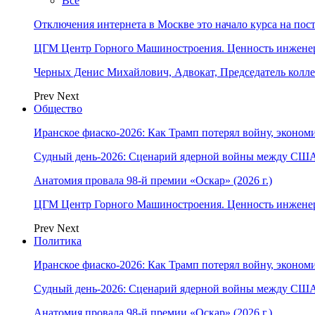
Все
Отключения интернета в Москве это начало курса на по
ЦГМ Центр Горного Машиностроения. Ценность инжене
Черных Денис Михайлович, Адвокат, Председатель колл
Prev
Next
Общество
Иранское фиаско-2026: Как Трамп потерял войну, экономи
Судный день-2026: Сценарий ядерной войны между США
Анатомия провала 98-й премии «Оскар» (2026 г.)
ЦГМ Центр Горного Машиностроения. Ценность инжене
Prev
Next
Политика
Иранское фиаско-2026: Как Трамп потерял войну, экономи
Судный день-2026: Сценарий ядерной войны между США
Анатомия провала 98-й премии «Оскар» (2026 г.)