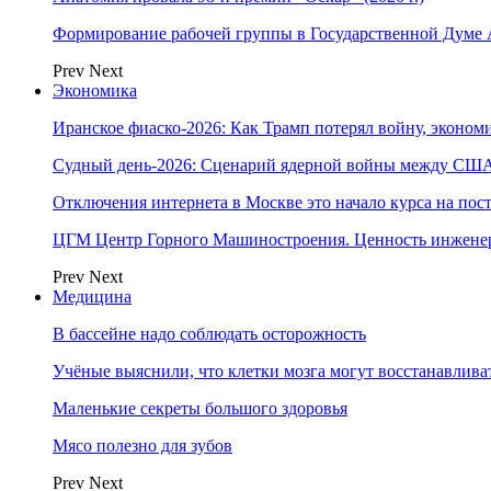
Формирование рабочей группы в Государственной Думе
Prev
Next
Экономика
Иранское фиаско-2026: Как Трамп потерял войну, экономи
Судный день-2026: Сценарий ядерной войны между США
Отключения интернета в Москве это начало курса на по
ЦГМ Центр Горного Машиностроения. Ценность инжене
Prev
Next
Медицина
В бассейне надо соблюдать осторожность
Учёные выяснили, что клетки мозга могут восстанавлива
Маленькие секреты большого здоровья
Мясо полезно для зубов
Prev
Next