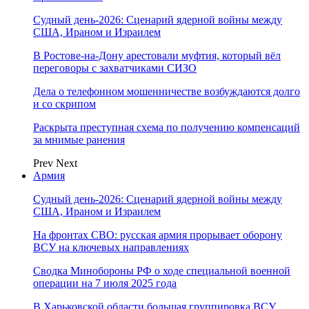
Судный день-2026: Сценарий ядерной войны между
США, Ираном и Израилем
В Ростове-на-Дону арестовали муфтия, который вёл
переговоры с захватчиками СИЗО
Дела о телефонном мошенничестве возбуждаются долго
и со скрипом
Раскрыта преступная схема по получению компенсаций
за мнимые ранения
Prev
Next
Армия
Судный день-2026: Сценарий ядерной войны между
США, Ираном и Израилем
На фронтах СВО: русская армия прорывает оборону
ВСУ на ключевых направлениях
Сводка Минобороны РФ о ходе специальной военной
операции на 7 июля 2025 года
В Харьковской области большая группировка ВСУ