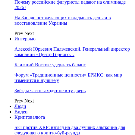
Почему российские фигуристы падают на олимпиаде
2026?
На Западе нет желающих вкладывать деньги в
восстановление Украины
Prev
Next
Интервью
Алексей Юрьевич Пальчевский, Генеральный директор
компании «Центр Горного…
Ближний Восток: удержать баланс
Форум «Традиционные ценности» БРИКС: как мир
изменится к лучшему
Звёзды часто заходят не в ту дверь
Prev
Next
Люди
Видео
Криптовалюта
SEI против XRP: взгляд на два лучших альткоина для
следующего крипто-буй-раунда