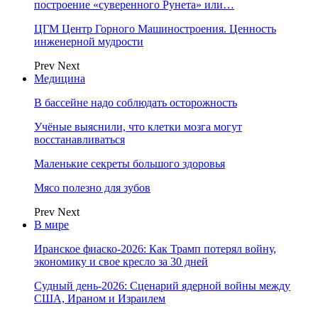
построение «суверенного Рунета» или…
ЦГМ Центр Горного Машиностроения. Ценность
инженерной мудрости
Prev
Next
Медицина
В бассейне надо соблюдать осторожность
Учёные выяснили, что клетки мозга могут
восстанавливаться
Маленькие секреты большого здоровья
Мясо полезно для зубов
Prev
Next
В мире
Иранское фиаско-2026: Как Трамп потерял войну,
экономику и свое кресло за 30 дней
Судный день-2026: Сценарий ядерной войны между
США, Ираном и Израилем