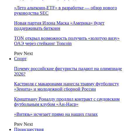
«Лето альткоин-ETF» в разработке — обзор нового
руководства SEC
Новая партия Илона Маска «Америка» будет
поддерживать биткоин
TON открыл возможность получить «золотую визу»
ОАЭ через стейкинг Toncoin
Prev
Next
Спорт
Почему российские фигуристы падают на олимпиаде
2026?
Кастрюля с макаронами нанесла травму футболисту
«Зенита» и молодежной сборной России
Криштиану Роналду продлил контракт с саудовским
футбольным клубом «Ан-Наср»
«Витязь» исчезает прямо на наших глазах
Prev
Next
Происшествия