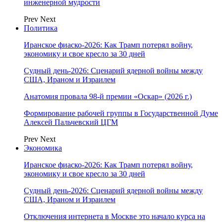
инженерной мудрости
Prev
Next
Политика
Иранское фиаско-2026: Как Трамп потерял войну,
экономику и свое кресло за 30 дней
Судный день-2026: Сценарий ядерной войны между
США, Ираном и Израилем
Анатомия провала 98-й премии «Оскар» (2026 г.)
Формирование рабочей группы в Государственной Думе
Алексей Пальчевский ЦГМ
Prev
Next
Экономика
Иранское фиаско-2026: Как Трамп потерял войну,
экономику и свое кресло за 30 дней
Судный день-2026: Сценарий ядерной войны между
США, Ираном и Израилем
Отключения интернета в Москве это начало курса на