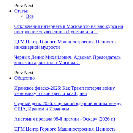
Prev
Next
Статьи
Все
Отключения интернета в Москве это начало курса на
построение «суверенного Рунета» или…
ЦГМ Центр Горного Машиностроения. Ценность
инженерной мудрости
Черных Денис Михайлович, Адвокат, Председатель
коллегии адвокатов г.Москвы…
Prev
Next
Общество
Иранское фиаско-2026: Как Трамп потерял войну,
экономику и свое кресло за 30 дней
Судный день-2026: Сценарий ядерной войны между
США, Ираном и Израилем
Анатомия провала 98-й премии «Оскар» (2026 г.)
ЦГМ Центр Горного Машиностроения. Ценность