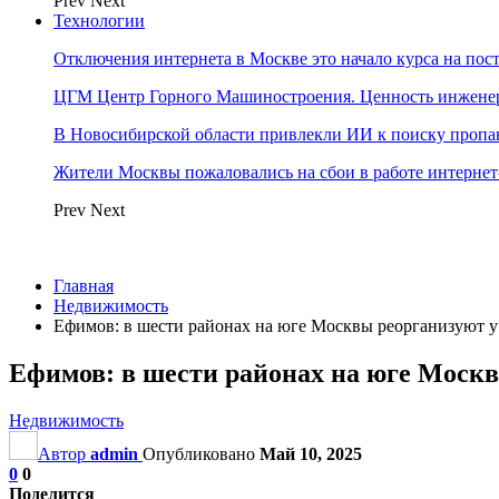
Prev
Next
Технологии
Отключения интернета в Москве это начало курса на по
ЦГМ Центр Горного Машиностроения. Ценность инжене
В Новосибирской области привлекли ИИ к поиску пропа
Жители Москвы пожаловались на сбои в работе интерне
Prev
Next
Главная
Недвижимость
Ефимов: в шести районах на юге Москвы реорганизуют 
Ефимов: в шести районах на юге Моск
Недвижимость
Автор
admin
Опубликовано
Май 10, 2025
0
0
Поделится