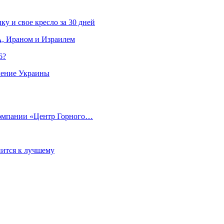
ку и свое кресло за 30 дней
, Ираном и Израилем
6?
ление Украины
компании «Центр Горного…
ится к лучшему