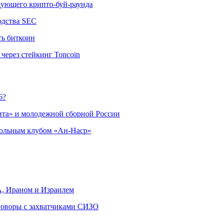
едующего крипто-буй-раунда
одства SEC
ть биткоин
через стейкинг Toncoin
6?
ита» и молодежной сборной России
больным клубом «Ан-Наср»
, Ираном и Израилем
еговоры с захватчиками СИЗО