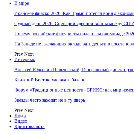
В мире
Иранское фиаско-2026: Как Трамп потерял войну, экономи
Судный день-2026: Сценарий ядерной войны между США
Почему российские фигуристы падают на олимпиаде 202
На Западе нет желающих вкладывать деньги в восстанов
Prev
Next
Интервью
Алексей Юрьевич Пальчевский, Генеральный директор 
Ближний Восток: удержать баланс
Форум «Традиционные ценности» БРИКС: как мир измен
Звёзды часто заходят не в ту дверь
Prev
Next
Люди
Видео
Криптовалюта