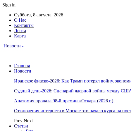
Sign in
Суббота, 8 августа, 2026
О Нас
Контакты
Лента
Карта
Новости -
Главная
Новости
Иранское фиаско-2026: Как Трамп потерял войну, экономи
Судный день-2026: Сценарий ядерной войны между США
Анатомия провала 98-й премии «Оскар» (2026 г.)
Отключения интернета в Москве это начало курса на по
Prev
Next
Статьи