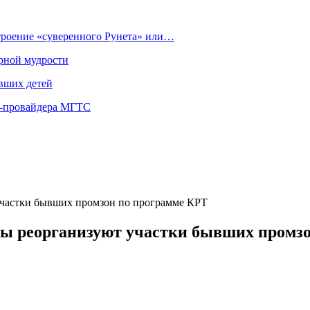
строение «суверенного Рунета» или…
рной мудрости
вших детей
т-провайдера МГТС
участки бывших промзон по программе КРТ
вы реорганизуют участки бывших промз