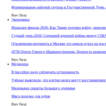
Формирование рабочей группы в Государственной Думе
Prev
Next
Экономика
Иранское фиаско-2026: Как Трамп потерял войну, экономи
Судный день-2026: Сценарий ядерной войны между США
Отключения интернета в Москве это начало курса на по
ЦГМ Центр Горного Машиностроения. Ценность инжене
Prev
Next
Медицина
В бассейне надо соблюдать осторожность
Учёные выяснили, что клетки мозга могут восстанавлива
Маленькие секреты большого здоровья
Мясо полезно для зубов
Prev
Next