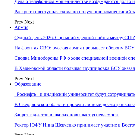
Дела о телефонном мошенничестве возбуждаются долго и
Раскрыта преступная схема по получению компенсаций 
Prev
Next
Армия
Судный день-2026: Сценарий ядерной войны между США
На фронтах СВО: русская армия прорывает оборону ВСУ
Сводка Минобороны РФ о ходе специальной военной опе
В Харьковской области большая группировка ВСУ оказал
Prev
Next
Образование
«Роснефть» и индийский университет будут сотрудничать
В Свердловской области провели личный досмотр школьн
Запрет гаджетов в школах повышает успеваемость
Ректор ЮФУ Инна Шевченко принимает участие в Восто