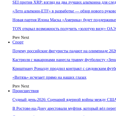
SEI против XRP: взгляд на два лучших альткоина для сл
«Лето альткоин-ETF» в разработке — обзор нового руков
Новая партия Илона Маска «Америка» будет поддержива
TON открыл возможность получить «золотую визу» ОАЭ 
Prev
Next
Спорт
Почему российские фигуристы падают на олимпиаде 202
Кастрюля с макаронами нанесла травму футболисту «Зен
Криштиану Роналду продлил контракт с саудовским фут
«Витязь» исчезает прямо на наших глазах
Prev
Next
Происшествия
Судный день-2026: Сценарий ядерной войны между США
В Ростове-на-Дону арестовали муфтия, который вёл пер