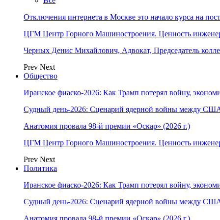
Все
Отключения интернета в Москве это начало курса на по
ЦГМ Центр Горного Машиностроения. Ценность инжене
Черных Денис Михайлович, Адвокат, Председатель колл
Prev
Next
Общество
Иранское фиаско-2026: Как Трамп потерял войну, экономи
Судный день-2026: Сценарий ядерной войны между США
Анатомия провала 98-й премии «Оскар» (2026 г.)
ЦГМ Центр Горного Машиностроения. Ценность инжене
Prev
Next
Политика
Иранское фиаско-2026: Как Трамп потерял войну, экономи
Судный день-2026: Сценарий ядерной войны между США
Анатомия провала 98-й премии «Оскар» (2026 г.)