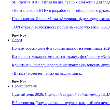
SEI против XRP: взгляд на два лучших альткоина для сл
«Лето альткоин-ETF» в разработке — обзор нового руков
Новая партия Илона Маска «Америка» будет поддержива
TON открыл возможность получить «золотую визу» ОАЭ 
Prev
Next
Спорт
Почему российские фигуристы падают на олимпиаде 202
Кастрюля с макаронами нанесла травму футболисту «Зен
Криштиану Роналду продлил контракт с саудовским фут
«Витязь» исчезает прямо на наших глазах
Prev
Next
Происшествия
Судный день-2026: Сценарий ядерной войны между США
В Ростове-на-Дону арестовали муфтия, который вёл пер