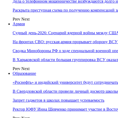
Дела о телефонном мошенничестве возбуждаются долго и
Раскрыта преступная схема по получению компенсаций 
Prev
Next
Армия
Судный день-2026: Сценарий ядерной войны между США
На фронтах СВО: русская армия прорывает оборону ВСУ
Сводка Минобороны РФ о ходе специальной военной опе
В Харьковской области большая группировка ВСУ оказал
Prev
Next
Образование
«Роснефть» и индийский университет будут сотрудничать
В Свердловской области провели личный досмотр школьн
Запрет гаджетов в школах повышает успеваемость
Ректор ЮФУ Инна Шевченко принимает участие в Восто