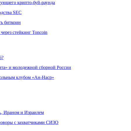
едующего крипто-буй-раунда
одства SEC
ть биткоин
через стейкинг Toncoin
6?
ита» и молодежной сборной России
больным клубом «Ан-Наср»
, Ираном и Израилем
еговоры с захватчиками СИЗО