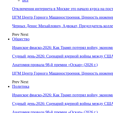
Все
Отключения интернета в Москве это начало курса на по
ЦГМ Центр Горного Машиностроения. Ценность инжене
Черных Денис Михайлович, Адвокат, Председатель колл
Prev
Next
Общество
Иранское фиаско-2026: Как Трамп потерял войну, экономи
Судный день-2026: Сценарий ядерной войны между США
Анатомия провала 98-й премии «Оскар» (2026 г.)
ЦГМ Центр Горного Машиностроения. Ценность инжене
Prev
Next
Политика
Иранское фиаско-2026: Как Трамп потерял войну, экономи
Судный день-2026: Сценарий ядерной войны между США
Анатомия провала 98-й премии «Оскар» (2026 г.)