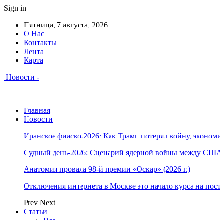
Sign in
Пятница, 7 августа, 2026
О Нас
Контакты
Лента
Карта
Новости -
Главная
Новости
Иранское фиаско-2026: Как Трамп потерял войну, экономи
Судный день-2026: Сценарий ядерной войны между США
Анатомия провала 98-й премии «Оскар» (2026 г.)
Отключения интернета в Москве это начало курса на по
Prev
Next
Статьи