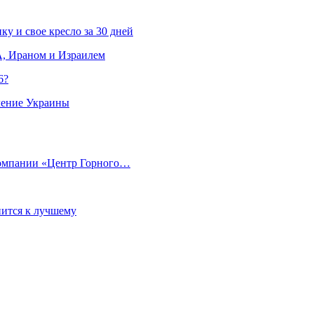
ку и свое кресло за 30 дней
, Ираном и Израилем
6?
ление Украины
компании «Центр Горного…
ится к лучшему