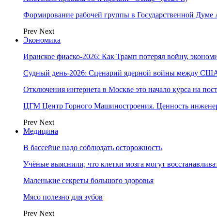
Формирование рабочей группы в Государственной Думе
Prev
Next
Экономика
Иранское фиаско-2026: Как Трамп потерял войну, экономи
Судный день-2026: Сценарий ядерной войны между США
Отключения интернета в Москве это начало курса на по
ЦГМ Центр Горного Машиностроения. Ценность инжене
Prev
Next
Медицина
В бассейне надо соблюдать осторожность
Учёные выяснили, что клетки мозга могут восстанавлива
Маленькие секреты большого здоровья
Мясо полезно для зубов
Prev
Next