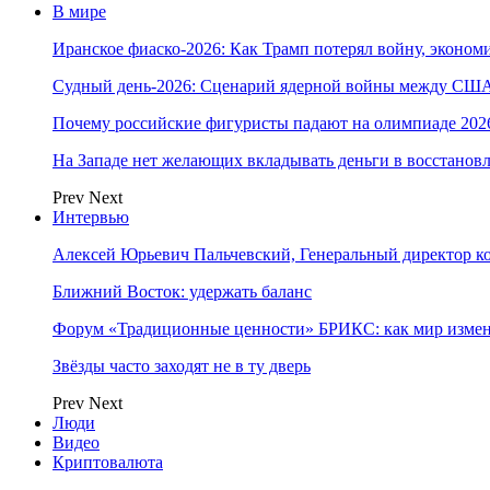
В мире
Иранское фиаско-2026: Как Трамп потерял войну, экономи
Судный день-2026: Сценарий ядерной войны между США
Почему российские фигуристы падают на олимпиаде 202
На Западе нет желающих вкладывать деньги в восстанов
Prev
Next
Интервью
Алексей Юрьевич Пальчевский, Генеральный директор 
Ближний Восток: удержать баланс
Форум «Традиционные ценности» БРИКС: как мир измен
Звёзды часто заходят не в ту дверь
Prev
Next
Люди
Видео
Криптовалюта