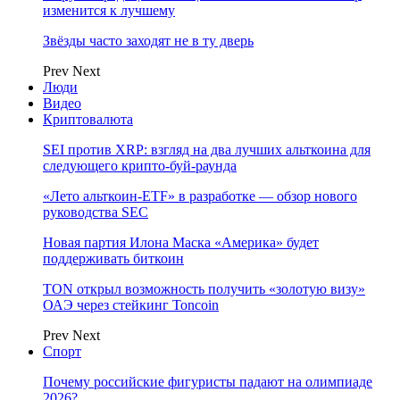
изменится к лучшему
Звёзды часто заходят не в ту дверь
Prev
Next
Люди
Видео
Криптовалюта
SEI против XRP: взгляд на два лучших альткоина для
следующего крипто-буй-раунда
«Лето альткоин-ETF» в разработке — обзор нового
руководства SEC
Новая партия Илона Маска «Америка» будет
поддерживать биткоин
TON открыл возможность получить «золотую визу»
ОАЭ через стейкинг Toncoin
Prev
Next
Спорт
Почему российские фигуристы падают на олимпиаде
2026?