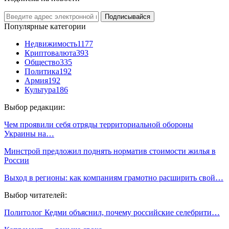
Подписывайся
Популярные категории
Недвижимость
1177
Криптовалюта
393
Общество
335
Политика
192
Армия
192
Культура
186
Выбор редакции:
Чем проявили себя отряды территориальной обороны
Украины на…
Минстрой предложил поднять норматив стоимости жилья в
России
Выход в регионы: как компаниям грамотно расширить свой…
Выбор читателей:
Политолог Кедми объяснил, почему российские селебрити…