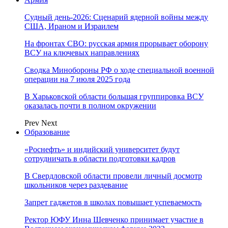
Судный день-2026: Сценарий ядерной войны между
США, Ираном и Израилем
На фронтах СВО: русская армия прорывает оборону
ВСУ на ключевых направлениях
Сводка Минобороны РФ о ходе специальной военной
операции на 7 июля 2025 года
В Харьковской области большая группировка ВСУ
оказалась почти в полном окружении
Prev
Next
Образование
«Роснефть» и индийский университет будут
сотрудничать в области подготовки кадров
В Свердловской области провели личный досмотр
школьников через раздевание
Запрет гаджетов в школах повышает успеваемость
Ректор ЮФУ Инна Шевченко принимает участие в