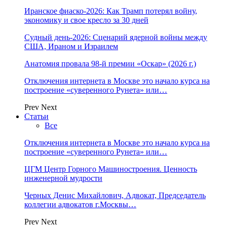
Иранское фиаско-2026: Как Трамп потерял войну,
экономику и свое кресло за 30 дней
Судный день-2026: Сценарий ядерной войны между
США, Ираном и Израилем
Анатомия провала 98-й премии «Оскар» (2026 г.)
Отключения интернета в Москве это начало курса на
построение «суверенного Рунета» или…
Prev
Next
Статьи
Все
Отключения интернета в Москве это начало курса на
построение «суверенного Рунета» или…
ЦГМ Центр Горного Машиностроения. Ценность
инженерной мудрости
Черных Денис Михайлович, Адвокат, Председатель
коллегии адвокатов г.Москвы…
Prev
Next