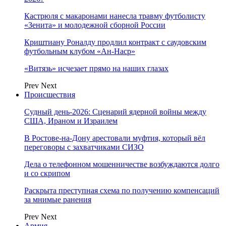
Кастрюля с макаронами нанесла травму футболисту
«Зенита» и молодежной сборной России
Криштиану Роналду продлил контракт с саудовским
футбольным клубом «Ан-Наср»
«Витязь» исчезает прямо на наших глазах
Prev
Next
Происшествия
Судный день-2026: Сценарий ядерной войны между
США, Ираном и Израилем
В Ростове-на-Дону арестовали муфтия, который вёл
переговоры с захватчиками СИЗО
Дела о телефонном мошенничестве возбуждаются долго
и со скрипом
Раскрыта преступная схема по получению компенсаций
за мнимые ранения
Prev
Next
Армия