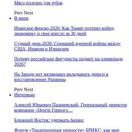
Мясо полезно для зубов
Prev
Next
В мире
Иранское фиаско-2026: Как Трамп потерял войну,
экономику и свое кресло за 30 дней
Судный день-2026: Сценарий ядерной войны между
США, Ираном и Израилем
Почему российские фигуристы падают на олимпиаде
2026?
На Западе нет желающих вкладывать деньги в
восстановление Украины
Prev
Next
Интервью
Алексей Юрьевич Пальчевский, Генеральный директор
компании «Центр Горного…
Ближний Восток: удержать баланс
Форум «Традиционные ценности» БРИКС: как мир