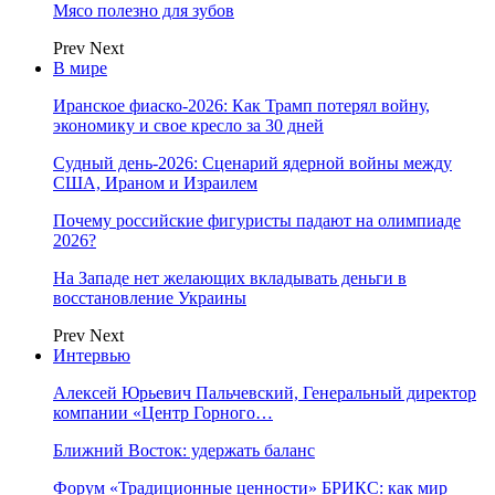
Мясо полезно для зубов
Prev
Next
В мире
Иранское фиаско-2026: Как Трамп потерял войну,
экономику и свое кресло за 30 дней
Судный день-2026: Сценарий ядерной войны между
США, Ираном и Израилем
Почему российские фигуристы падают на олимпиаде
2026?
На Западе нет желающих вкладывать деньги в
восстановление Украины
Prev
Next
Интервью
Алексей Юрьевич Пальчевский, Генеральный директор
компании «Центр Горного…
Ближний Восток: удержать баланс
Форум «Традиционные ценности» БРИКС: как мир