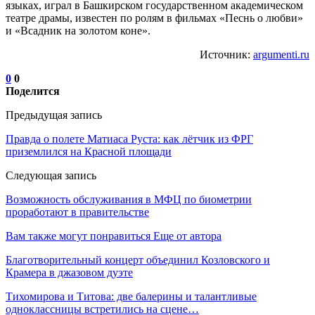
языках, играл в Башкирском государственном академическом
театре драмы, известен по ролям в фильмах «Песнь о любви»
и «Всадник на золотом коне».
Источник:
argumenti.ru
0
0
Поделится
Предыдущая запись
Правда о полете Матиаса Руста: как лётчик из ФРГ
приземлился на Красной площади
Следующая запись
Возможность обслуживания в МФЦ по биометрии
проработают в правительстве
Вам также могут понравиться
Еще от автора
Благотворительный концерт объединил Козловского и
Крамера в джазовом дуэте
Тихомирова и Титова: две балерины и талантливые
одноклассницы встретились на сцене…