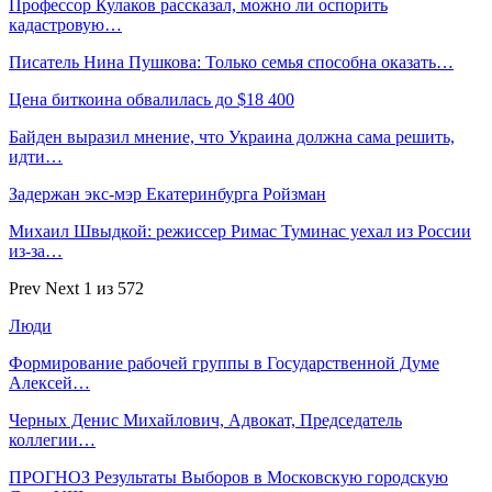
Профессор Кулаков рассказал, можно ли оспорить
кадастровую…
Писатель Нина Пушкова: Только семья способна оказать…
Цена биткоина обвалилась до $18 400
Байден выразил мнение, что Украина должна сама решить,
идти…
Задержан экс-мэр Екатеринбурга Ройзман
Михаил Швыдкой: режиссер Римас Туминас уехал из России
из-за…
Prev
Next
1 из 572
Люди
Формирование рабочей группы в Государственной Думе
Алексей…
Черных Денис Михайлович, Адвокат, Председатель
коллегии…
ПРОГНОЗ Результаты Выборов в Московскую городскую