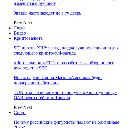
изменится к лучшему
Звёзды часто заходят не в ту дверь
Prev
Next
Люди
Видео
Криптовалюта
SEI против XRP: взгляд на два лучших альткоина для
следующего крипто-буй-раунда
«Лето альткоин-ETF» в разработке — обзор нового
руководства SEC
Новая партия Илона Маска «Америка» будет
поддерживать биткоин
TON открыл возможность получить «золотую визу»
ОАЭ через стейкинг Toncoin
Prev
Next
Спорт
Почему российские фигуристы падают на олимпиаде
2026?