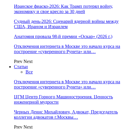
Иранское фиаско-2026: Как Трамп потерял войну,
экономику и свое кресло за 30 дней
Судный день-2026: Сценарий ядерной войны между
США, Ираном и Израилем
Анатомия провала 98-й премии «Оскар» (2026 г.)
Отключения интернета в Москве это начало курса на
построение «суверенного Рунета» или…
Prev
Next
Статьи
Все
Отключения интернета в Москве это начало курса на
построение «суверенного Рунета» или…
ЦГМ Центр Горного Машиностроения. Ценность
инженерной мудрости
Черных Денис Михайлович, Адвокат, Председатель
коллегии адвокатов г.Москвы…
Prev
Next