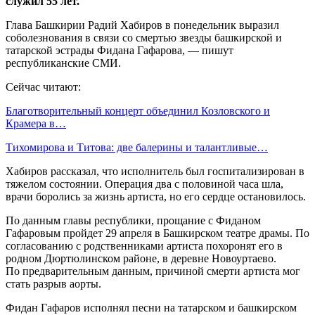
служил 55 лет.
Глава Башкирии Радий Хабиров в понедельник выразил
соболезнования в связи со смертью звезды башкирской и
татарской эстрады Фидана Гафарова, — пишут
республиканские СМИ.
Сейчас читают:
Благотворительный концерт объединил Козловского и
Крамера в…
Тихомирова и Титова: две балерины и талантливые…
Хабиров рассказал, что исполнитель был госпитализирован в
тяжелом состоянии. Операция два с половиной часа шла,
врачи боролись за жизнь артиста, но его сердце остановилось.
По данным главы республики, прощание с Фиданом
Гафаровым пройдет 29 апреля в Башкирском театре драмы. По
согласованию с родственниками артиста похоронят его в
родном Дюртюлинском районе, в деревне Новоуртаево.
По предварительным данным, причиной смерти артиста мог
стать разрыв аорты.
Фидан Гафаров исполнял песни на татарском и башкирском