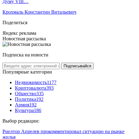
Думу VIII…
Крохмаль Константин Витальевич
Поделиться
Яндекс реклама
Новостная рассылка
Подписка на новости
Подписывайся
Популярные категории
Недвижимость
1177
Криптовалюта
393
Общество
335
Политика
192
Армия
192
Культура
186
Выбор редакции:
Риелтор Апрелев прокомментировал ситуацию на рынке
жилья