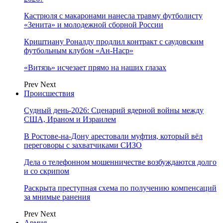
Кастрюля с макаронами нанесла травму футболисту
«Зенита» и молодежной сборной России
Криштиану Роналду продлил контракт с саудовским
футбольным клубом «Ан-Наср»
«Витязь» исчезает прямо на наших глазах
Prev
Next
Происшествия
Судный день-2026: Сценарий ядерной войны между
США, Ираном и Израилем
В Ростове-на-Дону арестовали муфтия, который вёл
переговоры с захватчиками СИЗО
Дела о телефонном мошенничестве возбуждаются долго
и со скрипом
Раскрыта преступная схема по получению компенсаций
за мнимые ранения
Prev
Next
Армия