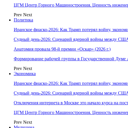
ЦГМ Центр Горного Машиностроения. Ценность инжене
Prev
Next
Политика
Иранское фиаско-2026: Как Трамп потерял войну, экономи
Судный день-2026: Сценарий ядерной войны между США
Анатомия провала 98-й премии «Оскар» (2026 г.)
Формирование рабочей группы в Государственной Думе
Prev
Next
Экономика
Иранское фиаско-2026: Как Трамп потерял войну, экономи
Судный день-2026: Сценарий ядерной войны между США
Отключения интернета в Москве это начало курса на по
ЦГМ Центр Горного Машиностроения. Ценность инжене
Prev
Next
Медицина