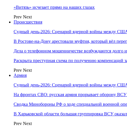
«Витязь» исчезает прямо на наших глазах
Prev
Next
Происшествия
Судный день-2026: Сценарий ядерной войны между США
В Ростове-на-Дону арестовали муфтия, который вёл пер
Дела о телефонном мошенничестве возбуждаются долго и
Раскрыта преступная схема по получению компенсаций 
Prev
Next
Армия
Судный день-2026: Сценарий ядерной войны между США
На фронтах СВО: русская армия прорывает оборону ВСУ
Сводка Минобороны РФ о ходе специальной военной опе
В Харьковской области большая группировка ВСУ оказал
Prev
Next