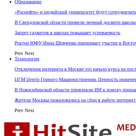
Образование
«Роснефть» и индийский университет будут сотрудничать
В Свердловской области провели личный досмотр школьн
Запрет гаджетов в школах повышает успеваемость
Ректор ЮФУ Инна Шевченко принимает участие в Восто
Prev
Next
Технологии
Отключения интернета в Москве это начало курса на по
ЦГМ Центр Горного Машиностроения. Ценность инжене
В Новосибирской области привлекли ИИ к поиску пропа
Жители Москвы пожаловались на сбои в работе интерне
Prev
Next