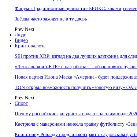
Форум «Традиционные ценности» БРИКС: как мир измен
Звёзды часто заходят не в ту дверь
Prev
Next
Люди
Видео
Криптовалюта
SEI против XRP: взгляд на два лучших альткоина для сл
«Лето альткоин-ETF» в разработке — обзор нового руков
Новая партия Илона Маска «Америка» будет поддержива
TON открыл возможность получить «золотую визу» ОАЭ 
Prev
Next
Спорт
Почему российские фигуристы падают на олимпиаде 202
Кастрюля с макаронами нанесла травму футболисту «Зен
Криштиану Роналду продлил контракт с саудовским фут