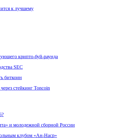
ится к лучшему
едующего крипто-буй-раунда
одства SEC
ть биткоин
через стейкинг Toncoin
6?
ита» и молодежной сборной России
больным клубом «Ан-Наср»