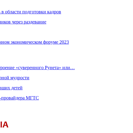
 в области подготовки кадров
иков через раздевание
чном экономическом форуме 2023
строение «суверенного Рунета» или…
рной мудрости
вших детей
т-провайдера МГТС