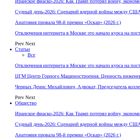
Иранское фиаско-2026: Как Трамп потерял войну, экономи
Судный день-2026: Сценарий ядерной войны между США
Анатомия провала 98-й премии «Оскар» (2026 г.)
Отключения интернета в Москве это начало курса на по
Prev
Next
Статьи
Все
Отключения интернета в Москве это начало курса на по
ЦГМ Центр Горного Машиностроения. Ценность инжене
Черных Денис Михайлович, Адвокат, Председатель колл
Prev
Next
Общество
Иранское фиаско-2026: Как Трамп потерял войну, экономи
Судный день-2026: Сценарий ядерной войны между США
Анатомия провала 98-й премии «Оскар» (2026 г.)