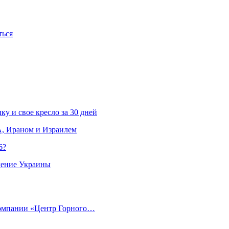
ться
ку и свое кресло за 30 дней
, Ираном и Израилем
6?
ление Украины
компании «Центр Горного…