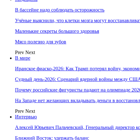
В бассейне надо соблюдать осторожность
Учёные выяснили, что клетки мозга могут восстанавлива
Маленькие секреты большого здоровья
Мясо полезно для зубов
Prev
Next
В мире
Иранское фиаско-2026: Как Трамп потерял войну, экономи
Судный день-2026: Сценарий ядерной войны между США
Почему российские фигуристы падают на олимпиаде 202
На Западе нет желающих вкладывать деньги в восстанов
Prev
Next
Интервью
Алексей Юрьевич Пальчевский, Генеральный директор 
Ближний Восток: удержать баланс