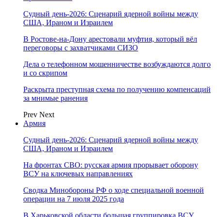
Судный день-2026: Сценарий ядерной войны между
США, Ираном и Израилем
В Ростове-на-Дону арестовали муфтия, который вёл
переговоры с захватчиками СИЗО
Дела о телефонном мошенничестве возбуждаются долго
и со скрипом
Раскрыта преступная схема по получению компенсаций
за мнимые ранения
Prev
Next
Армия
Судный день-2026: Сценарий ядерной войны между
США, Ираном и Израилем
На фронтах СВО: русская армия прорывает оборону
ВСУ на ключевых направлениях
Сводка Минобороны РФ о ходе специальной военной
операции на 7 июля 2025 года
В Харьковской области большая группировка ВСУ