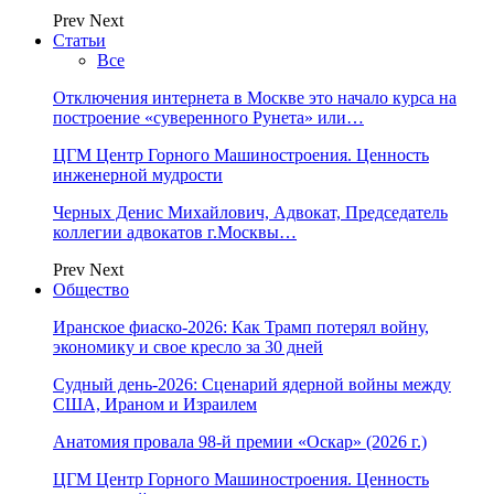
Prev
Next
Статьи
Все
Отключения интернета в Москве это начало курса на
построение «суверенного Рунета» или…
ЦГМ Центр Горного Машиностроения. Ценность
инженерной мудрости
Черных Денис Михайлович, Адвокат, Председатель
коллегии адвокатов г.Москвы…
Prev
Next
Общество
Иранское фиаско-2026: Как Трамп потерял войну,
экономику и свое кресло за 30 дней
Судный день-2026: Сценарий ядерной войны между
США, Ираном и Израилем
Анатомия провала 98-й премии «Оскар» (2026 г.)
ЦГМ Центр Горного Машиностроения. Ценность