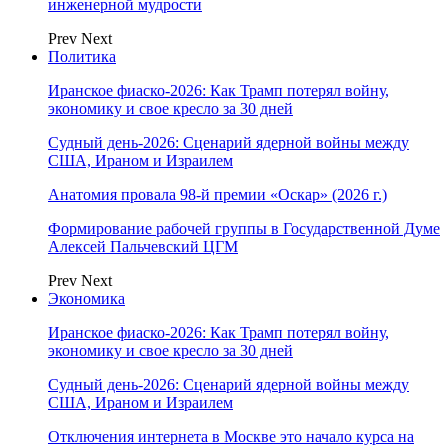
инженерной мудрости
Prev
Next
Политика
Иранское фиаско-2026: Как Трамп потерял войну,
экономику и свое кресло за 30 дней
Судный день-2026: Сценарий ядерной войны между
США, Ираном и Израилем
Анатомия провала 98-й премии «Оскар» (2026 г.)
Формирование рабочей группы в Государственной Думе
Алексей Пальчевский ЦГМ
Prev
Next
Экономика
Иранское фиаско-2026: Как Трамп потерял войну,
экономику и свое кресло за 30 дней
Судный день-2026: Сценарий ядерной войны между
США, Ираном и Израилем
Отключения интернета в Москве это начало курса на