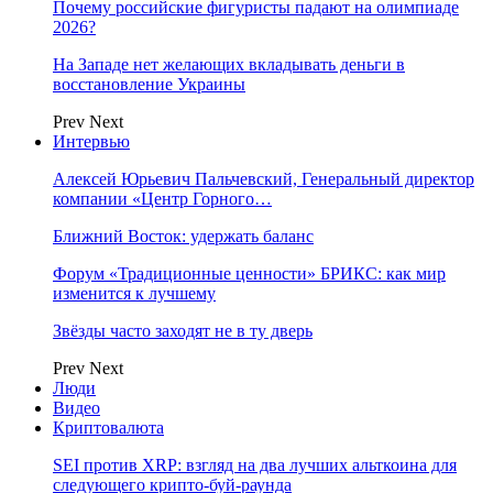
Почему российские фигуристы падают на олимпиаде
2026?
На Западе нет желающих вкладывать деньги в
восстановление Украины
Prev
Next
Интервью
Алексей Юрьевич Пальчевский, Генеральный директор
компании «Центр Горного…
Ближний Восток: удержать баланс
Форум «Традиционные ценности» БРИКС: как мир
изменится к лучшему
Звёзды часто заходят не в ту дверь
Prev
Next
Люди
Видео
Криптовалюта
SEI против XRP: взгляд на два лучших альткоина для
следующего крипто-буй-раунда