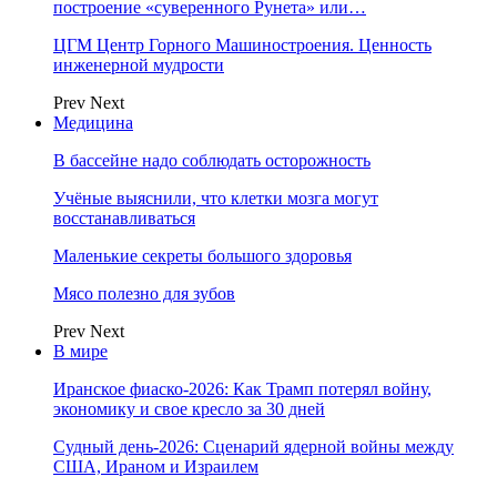
построение «суверенного Рунета» или…
ЦГМ Центр Горного Машиностроения. Ценность
инженерной мудрости
Prev
Next
Медицина
В бассейне надо соблюдать осторожность
Учёные выяснили, что клетки мозга могут
восстанавливаться
Маленькие секреты большого здоровья
Мясо полезно для зубов
Prev
Next
В мире
Иранское фиаско-2026: Как Трамп потерял войну,
экономику и свое кресло за 30 дней
Судный день-2026: Сценарий ядерной войны между
США, Ираном и Израилем