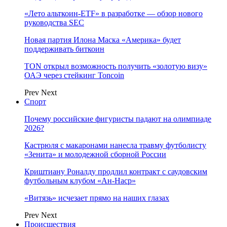
«Лето альткоин-ETF» в разработке — обзор нового
руководства SEC
Новая партия Илона Маска «Америка» будет
поддерживать биткоин
TON открыл возможность получить «золотую визу»
ОАЭ через стейкинг Toncoin
Prev
Next
Спорт
Почему российские фигуристы падают на олимпиаде
2026?
Кастрюля с макаронами нанесла травму футболисту
«Зенита» и молодежной сборной России
Криштиану Роналду продлил контракт с саудовским
футбольным клубом «Ан-Наср»
«Витязь» исчезает прямо на наших глазах
Prev
Next
Происшествия