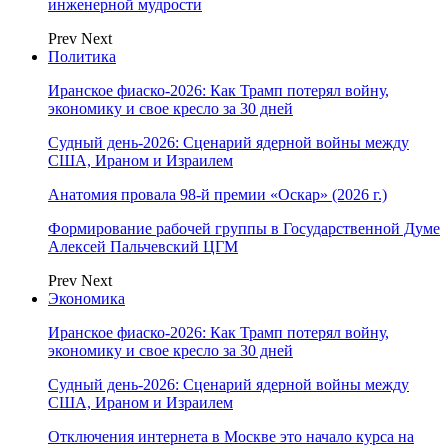
инженерной мудрости
Prev
Next
Политика
Иранское фиаско-2026: Как Трамп потерял войну,
экономику и свое кресло за 30 дней
Судный день-2026: Сценарий ядерной войны между
США, Ираном и Израилем
Анатомия провала 98-й премии «Оскар» (2026 г.)
Формирование рабочей группы в Государственной Думе
Алексей Пальчевский ЦГМ
Prev
Next
Экономика
Иранское фиаско-2026: Как Трамп потерял войну,
экономику и свое кресло за 30 дней
Судный день-2026: Сценарий ядерной войны между
США, Ираном и Израилем
Отключения интернета в Москве это начало курса на