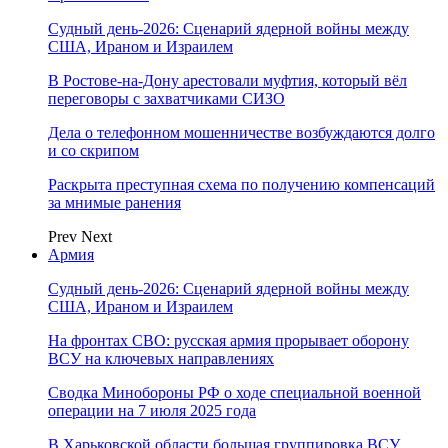
Судный день-2026: Сценарий ядерной войны между
США, Ираном и Израилем
В Ростове-на-Дону арестовали муфтия, который вёл
переговоры с захватчиками СИЗО
Дела о телефонном мошенничестве возбуждаются долго
и со скрипом
Раскрыта преступная схема по получению компенсаций
за мнимые ранения
Prev
Next
Армия
Судный день-2026: Сценарий ядерной войны между
США, Ираном и Израилем
На фронтах СВО: русская армия прорывает оборону
ВСУ на ключевых направлениях
Сводка Минобороны РФ о ходе специальной военной
операции на 7 июля 2025 года
В Харьковской области большая группировка ВСУ