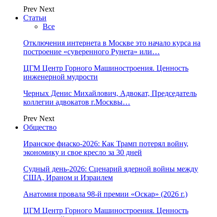
Prev
Next
Статьи
Все
Отключения интернета в Москве это начало курса на
построение «суверенного Рунета» или…
ЦГМ Центр Горного Машиностроения. Ценность
инженерной мудрости
Черных Денис Михайлович, Адвокат, Председатель
коллегии адвокатов г.Москвы…
Prev
Next
Общество
Иранское фиаско-2026: Как Трамп потерял войну,
экономику и свое кресло за 30 дней
Судный день-2026: Сценарий ядерной войны между
США, Ираном и Израилем
Анатомия провала 98-й премии «Оскар» (2026 г.)
ЦГМ Центр Горного Машиностроения. Ценность