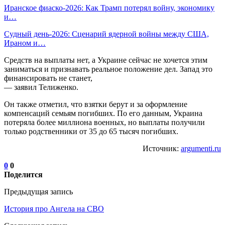
Иранское фиаско-2026: Как Трамп потерял войну, экономику
и…
Судный день-2026: Сценарий ядерной войны между США,
Ираном и…
Средств на выплаты нет, а Украине сейчас не хочется этим
заниматься и признавать реальное положение дел. Запад это
финансировать не станет,
— заявил Телиженко.
Он также отметил, что взятки берут и за оформление
компенсаций семьям погибших. По его данным, Украина
потеряла более миллиона военных, но выплаты получили
только родственники от 35 до 65 тысяч погибших.
Источник:
argumenti.ru
0
0
Поделится
Предыдущая запись
История про Ангела на СВО