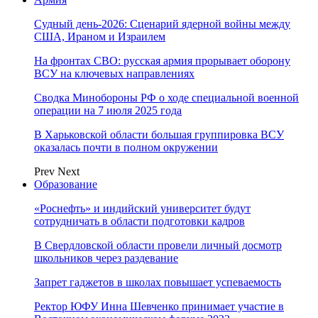
Судный день-2026: Сценарий ядерной войны между
США, Ираном и Израилем
На фронтах СВО: русская армия прорывает оборону
ВСУ на ключевых направлениях
Сводка Минобороны РФ о ходе специальной военной
операции на 7 июля 2025 года
В Харьковской области большая группировка ВСУ
оказалась почти в полном окружении
Prev
Next
Образование
«Роснефть» и индийский университет будут
сотрудничать в области подготовки кадров
В Свердловской области провели личный досмотр
школьников через раздевание
Запрет гаджетов в школах повышает успеваемость
Ректор ЮФУ Инна Шевченко принимает участие в