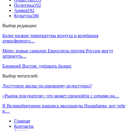
Политика
192
Армия
192
Культура
186
Выбор редакции:
Более низкие температуры воздуха и колебания
атмосферного…
Мерц: новые санкции Евросоюза против России могут
затронуть…
Ближний Восток: удержать баланс
Выбор читателей:
Доступное жилье по-прежнему недоступно?
«Рынок покупателя»: что может произойти с ценами на…
В Великобритании нашлись миллиарды Назарбаева, вот тебе
и…
Главная
Контакты