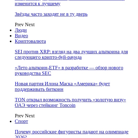
изменится к лучшему
Звёзды часто заходят не в ту дверь
Prev
Next
Люди
Видео
Криптовалюта
SEI против XRP: взгляд на два лучших альткоина для
следующего крипто-буй-раунда
«Лето альткоин-ETF» в разработке — обзор нового
руководства SEC
Новая партия Илона Маска «Америка» будет
поддерживать биткоин
TON открыл возможность получить «золотую визу»
ОАЭ через стейкинг Toncoin
Prev
Next
Спорт
Почему российские фигуристы падают на олимпиаде
2026?