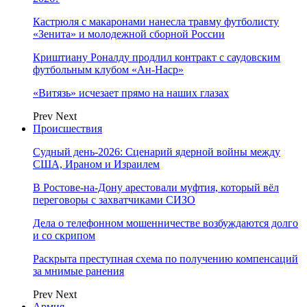
Кастрюля с макаронами нанесла травму футболисту
«Зенита» и молодежной сборной России
Криштиану Роналду продлил контракт с саудовским
футбольным клубом «Ан-Наср»
«Витязь» исчезает прямо на наших глазах
Prev
Next
Происшествия
Судный день-2026: Сценарий ядерной войны между
США, Ираном и Израилем
В Ростове-на-Дону арестовали муфтия, который вёл
переговоры с захватчиками СИЗО
Дела о телефонном мошенничестве возбуждаются долго
и со скрипом
Раскрыта преступная схема по получению компенсаций
за мнимые ранения
Prev
Next
Армия