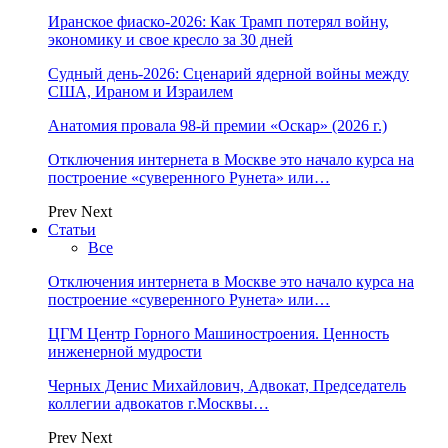
Иранское фиаско-2026: Как Трамп потерял войну,
экономику и свое кресло за 30 дней
Судный день-2026: Сценарий ядерной войны между
США, Ираном и Израилем
Анатомия провала 98-й премии «Оскар» (2026 г.)
Отключения интернета в Москве это начало курса на
построение «суверенного Рунета» или…
Prev
Next
Статьи
Все
Отключения интернета в Москве это начало курса на
построение «суверенного Рунета» или…
ЦГМ Центр Горного Машиностроения. Ценность
инженерной мудрости
Черных Денис Михайлович, Адвокат, Председатель
коллегии адвокатов г.Москвы…
Prev
Next