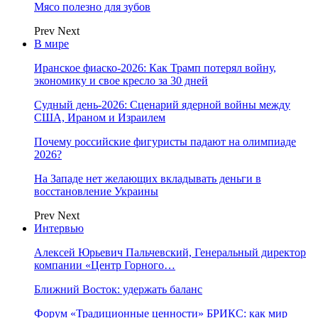
Мясо полезно для зубов
Prev
Next
В мире
Иранское фиаско-2026: Как Трамп потерял войну,
экономику и свое кресло за 30 дней
Судный день-2026: Сценарий ядерной войны между
США, Ираном и Израилем
Почему российские фигуристы падают на олимпиаде
2026?
На Западе нет желающих вкладывать деньги в
восстановление Украины
Prev
Next
Интервью
Алексей Юрьевич Пальчевский, Генеральный директор
компании «Центр Горного…
Ближний Восток: удержать баланс
Форум «Традиционные ценности» БРИКС: как мир