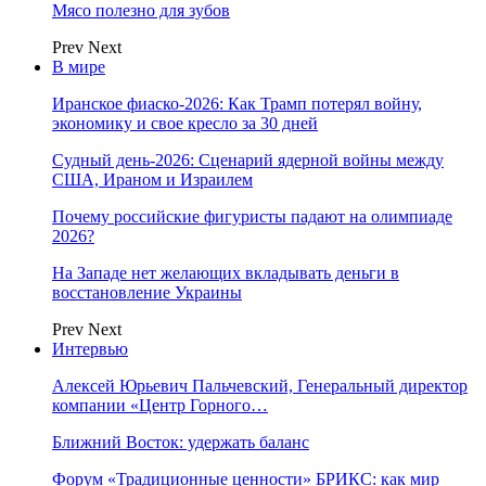
Мясо полезно для зубов
Prev
Next
В мире
Иранское фиаско-2026: Как Трамп потерял войну,
экономику и свое кресло за 30 дней
Судный день-2026: Сценарий ядерной войны между
США, Ираном и Израилем
Почему российские фигуристы падают на олимпиаде
2026?
На Западе нет желающих вкладывать деньги в
восстановление Украины
Prev
Next
Интервью
Алексей Юрьевич Пальчевский, Генеральный директор
компании «Центр Горного…
Ближний Восток: удержать баланс
Форум «Традиционные ценности» БРИКС: как мир