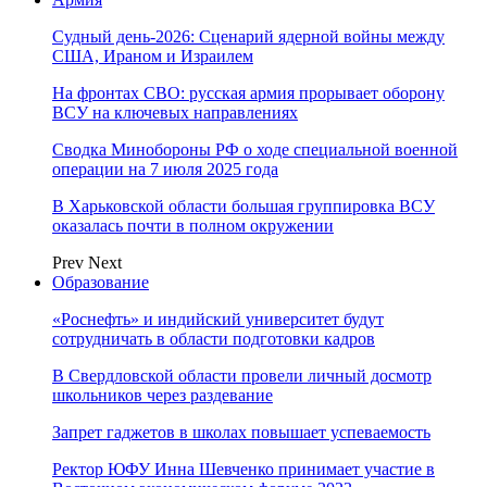
Судный день-2026: Сценарий ядерной войны между
США, Ираном и Израилем
На фронтах СВО: русская армия прорывает оборону
ВСУ на ключевых направлениях
Сводка Минобороны РФ о ходе специальной военной
операции на 7 июля 2025 года
В Харьковской области большая группировка ВСУ
оказалась почти в полном окружении
Prev
Next
Образование
«Роснефть» и индийский университет будут
сотрудничать в области подготовки кадров
В Свердловской области провели личный досмотр
школьников через раздевание
Запрет гаджетов в школах повышает успеваемость
Ректор ЮФУ Инна Шевченко принимает участие в