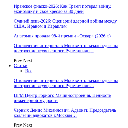
Иранское фиаско-2026: Как Трамп потерял войну,
экономику и свое кресло за 30 дней
Судный день-2026: Сценарий ядерной войны между
США, Ираном и Израилем
Анатомия провала 98-й премии «Оскар» (2026 г.)
Отключения интернета в Москве это начало курса на
построение «суверенного Рунета» или…
Prev
Next
Статьи
Все
Отключения интернета в Москве это начало курса на
построение «суверенного Рунета» или…
ЦГМ Центр Горного Машиностроения. Ценность
инженерной мудрости
Черных Денис Михайлович, Адвокат, Председатель
коллегии адвокатов г.Москвы…
Prev
Next