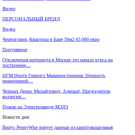
Видео
ПЕРСОНАЛЬНЫЙ БРЕНД
Видео
Черногория, Квартира в Баре 50м2 65,000 евро
Популярное
Отключения интернета в Москве это начало курса на
построение…
ЦГМ Центр Горного Машиностроения. Ценность
инженерной…
Черных Денис Михайлович, Адвокат, Председатель
коллегии…
Пожар на Электрозаводе МЭЛЗ
Новости дня:
Вирус PennyWise ворует данные из криптокошельков