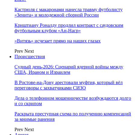
Кастрюля с макаронами нанесла травму футболисту
«Зенита» и молодежной сборной России
Криштиану Роналду продлил контракт с саудовским
футбольным клубом «Ан-Наср»
«Витязь» исчезает прямо на наших глазах
Prev
Next
Происшествия
Судный день-2026: Сценарий ядерной войны между
США, Ираном и Израилем
В Ростове-на-Дону арестовали муфтия, который вёл
переговоры с захватчиками СИЗО
Дела о телефонном мошенничестве возбуждаются долго
и со скрипом
Раскрыта преступная схема по получению компенсаций
за мнимые ранения
Prev
Next
Армия