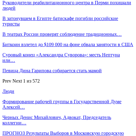
Руководители реабилитационного центра в Перми похищали
людей
В затонувшем в Египте батискафе погибли российские
туристы
В театрах России проверят соблюдение традиционных…
Биткоин взлетел до $109 000 на фоне обвала занятости в США
Суровый конец «Александра Суворова»: месть Нептуна
или…
Певица Дина Гарипова собирается стать мамой
Prev
Next
1 из 572
Люди
Формирование рабочей группы в Государственной Думе
Алексей…
Черных Денис Михайлович, Адвокат, Председатель
коллегии…
ПРОГНОЗ Результаты Выборов в Московскую городскую