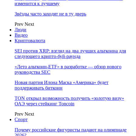
изменится к лучшему
Звёзды часто заходят не в ту дверь
Prev
Next
Люди
Видео
Криптовалюта
SEI против XRP: взгляд на два лучших альткоина для
следующего крипто-буй-раунда
«Лето альткоин-ETF» в разработке — обзор нового
руководства SEC
Новая партия Илона Маска «Америка» будет
поддерживать биткоин
TON открыл возможность получить «золотую визу»
ОАЭ через стейкинг Toncoin
Prev
Next
Спорт
Почему российские фигуристы падают на олимпиаде
2026?