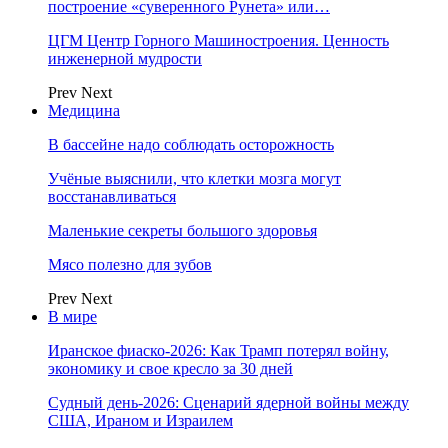
построение «суверенного Рунета» или…
ЦГМ Центр Горного Машиностроения. Ценность
инженерной мудрости
Prev
Next
Медицина
В бассейне надо соблюдать осторожность
Учёные выяснили, что клетки мозга могут
восстанавливаться
Маленькие секреты большого здоровья
Мясо полезно для зубов
Prev
Next
В мире
Иранское фиаско-2026: Как Трамп потерял войну,
экономику и свое кресло за 30 дней
Судный день-2026: Сценарий ядерной войны между
США, Ираном и Израилем