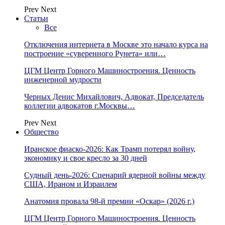
Prev
Next
Статьи
Все
Отключения интернета в Москве это начало курса на
построение «суверенного Рунета» или…
ЦГМ Центр Горного Машиностроения. Ценность
инженерной мудрости
Черных Денис Михайлович, Адвокат, Председатель
коллегии адвокатов г.Москвы…
Prev
Next
Общество
Иранское фиаско-2026: Как Трамп потерял войну,
экономику и свое кресло за 30 дней
Судный день-2026: Сценарий ядерной войны между
США, Ираном и Израилем
Анатомия провала 98-й премии «Оскар» (2026 г.)
ЦГМ Центр Горного Машиностроения. Ценность