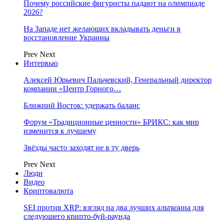
Почему российские фигуристы падают на олимпиаде
2026?
На Западе нет желающих вкладывать деньги в
восстановление Украины
Prev
Next
Интервью
Алексей Юрьевич Пальчевский, Генеральный директор
компании «Центр Горного…
Ближний Восток: удержать баланс
Форум «Традиционные ценности» БРИКС: как мир
изменится к лучшему
Звёзды часто заходят не в ту дверь
Prev
Next
Люди
Видео
Криптовалюта
SEI против XRP: взгляд на два лучших альткоина для
следующего крипто-буй-раунда