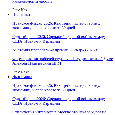
инженерной мудрости
Prev
Next
Политика
Иранское фиаско-2026: Как Трамп потерял войну,
экономику и свое кресло за 30 дней
Судный день-2026: Сценарий ядерной войны между
США, Ираном и Израилем
Анатомия провала 98-й премии «Оскар» (2026 г.)
Формирование рабочей группы в Государственной Думе
Алексей Пальчевский ЦГМ
Prev
Next
Экономика
Иранское фиаско-2026: Как Трамп потерял войну,
экономику и свое кресло за 30 дней
Судный день-2026: Сценарий ядерной войны между
США, Ираном и Израилем
Отключения интернета в Москве это начало курса на