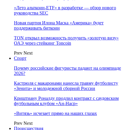
«Лето альткоин-ETF» в разработке — обзор нового
руководства SEC
Новая партия Илона Маска «Америка» будет
поддерживать биткоин
TON открыл возможность получить «золотую визу»
ОАЭ через стейкинг Toncoin
Prev
Next
Спорт
Почему российские фигуристы падают на олимпиаде
2026?
Кастрюля с макаронами нанесла травму футболисту
«Зенита» и молодежной сборной России
Криштиану Роналду продлил контракт с саудовским
футбольным клубом «Ан-Наср»
«Витязь» исчезает прямо на наших глазах
Prev
Next
Происшествия