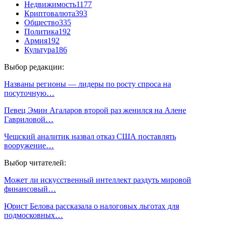
Недвижимость
1177
Криптовалюта
393
Общество
335
Политика
192
Армия
192
Культура
186
Выбор редакции:
Названы регионы — лидеры по росту спроса на
посуточную…
Певец Эмин Агаларов второй раз женился на Алене
Гавриловой…
Чешский аналитик назвал отказ США поставлять
вооружение…
Выбор читателей:
Может ли искусственный интеллект раздуть мировой
финансовый…
Юрист Белова рассказала о налоговых льготах для
подмосковных…