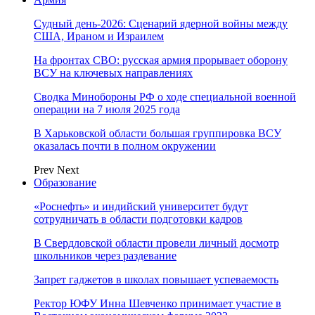
Судный день-2026: Сценарий ядерной войны между
США, Ираном и Израилем
На фронтах СВО: русская армия прорывает оборону
ВСУ на ключевых направлениях
Сводка Минобороны РФ о ходе специальной военной
операции на 7 июля 2025 года
В Харьковской области большая группировка ВСУ
оказалась почти в полном окружении
Prev
Next
Образование
«Роснефть» и индийский университет будут
сотрудничать в области подготовки кадров
В Свердловской области провели личный досмотр
школьников через раздевание
Запрет гаджетов в школах повышает успеваемость
Ректор ЮФУ Инна Шевченко принимает участие в