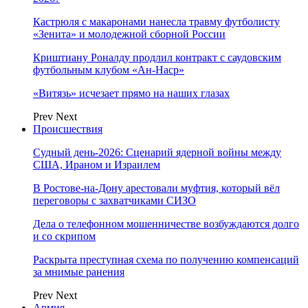
Кастрюля с макаронами нанесла травму футболисту
«Зенита» и молодежной сборной России
Криштиану Роналду продлил контракт с саудовским
футбольным клубом «Ан-Наср»
«Витязь» исчезает прямо на наших глазах
Prev
Next
Происшествия
Судный день-2026: Сценарий ядерной войны между
США, Ираном и Израилем
В Ростове-на-Дону арестовали муфтия, который вёл
переговоры с захватчиками СИЗО
Дела о телефонном мошенничестве возбуждаются долго
и со скрипом
Раскрыта преступная схема по получению компенсаций
за мнимые ранения
Prev
Next
Армия