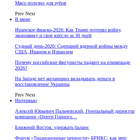
Мясо полезно для зубов
Prev
Next
В мире
Иранское фиаско-2026: Как Трамп потерял войну,
экономику и свое кресло за 30 дней
Судный день-2026: Сценарий ядерной войны между
США, Ираном и Израилем
Почему российские фигуристы падают на олимпиаде
2026?
На Западе нет желающих вкладывать деньги в
восстановление Украины
Prev
Next
Интервью
Алексей Юрьевич Пальчевский, Генеральный директор
компании «Центр Горного…
Ближний Восток: удержать баланс
Форум «Традиционные ценности» БРИКС: как мир