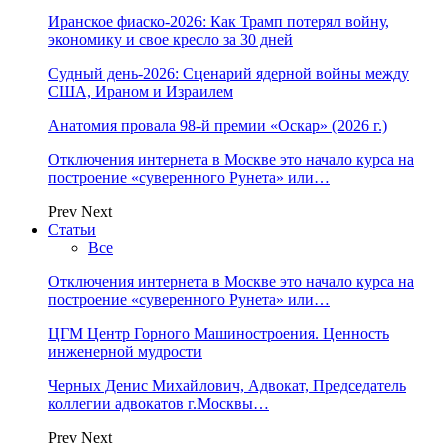
Иранское фиаско-2026: Как Трамп потерял войну,
экономику и свое кресло за 30 дней
Судный день-2026: Сценарий ядерной войны между
США, Ираном и Израилем
Анатомия провала 98-й премии «Оскар» (2026 г.)
Отключения интернета в Москве это начало курса на
построение «суверенного Рунета» или…
Prev
Next
Статьи
Все
Отключения интернета в Москве это начало курса на
построение «суверенного Рунета» или…
ЦГМ Центр Горного Машиностроения. Ценность
инженерной мудрости
Черных Денис Михайлович, Адвокат, Председатель
коллегии адвокатов г.Москвы…
Prev
Next