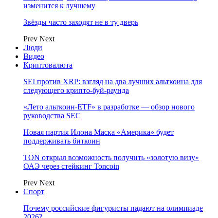
изменится к лучшему
Звёзды часто заходят не в ту дверь
Prev
Next
Люди
Видео
Криптовалюта
SEI против XRP: взгляд на два лучших альткоина для
следующего крипто-буй-раунда
«Лето альткоин-ETF» в разработке — обзор нового
руководства SEC
Новая партия Илона Маска «Америка» будет
поддерживать биткоин
TON открыл возможность получить «золотую визу»
ОАЭ через стейкинг Toncoin
Prev
Next
Спорт
Почему российские фигуристы падают на олимпиаде
2026?