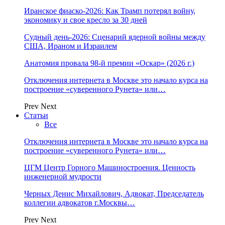
Иранское фиаско-2026: Как Трамп потерял войну,
экономику и свое кресло за 30 дней
Судный день-2026: Сценарий ядерной войны между
США, Ираном и Израилем
Анатомия провала 98-й премии «Оскар» (2026 г.)
Отключения интернета в Москве это начало курса на
построение «суверенного Рунета» или…
Prev
Next
Статьи
Все
Отключения интернета в Москве это начало курса на
построение «суверенного Рунета» или…
ЦГМ Центр Горного Машиностроения. Ценность
инженерной мудрости
Черных Денис Михайлович, Адвокат, Председатель
коллегии адвокатов г.Москвы…
Prev
Next