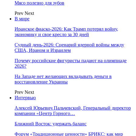
Мясо полезно для зубов
Prev
Next
В мире
Иранское фиаско-2026: Как Трамп потерял войну,
экономику и свое кресло за 30 дней
Судный день-2026: Сценарий ядерной войны между
США, Ираном и Израилем
Почему российские фигуристы падают на олимпиаде
2026?
На Западе нет желающих вкладывать деньги в
восстановление Украины
Prev
Next
Интервью
Алексей Юрьевич Пальчевский, Генеральный директор
компании «Центр Горного…
Ближний Восток: удержать баланс
Форум «Традиционные ценности» БРИКС: как мир