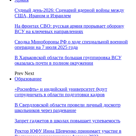
Судный день-2026: Сценарий ядерной войны между
США, Ираном и Израилем
На фронтах СВО: русская армия прорывает оборону
ВСУ на ключевых направлениях
Сводка Минобороны РФ о ходе специальной военной
операции на 7 июля 2025 года
В Харьковской области большая группировка ВСУ
оказалась почти в полном окружении
Prev
Next
Образование
«Роснефть» и индийский университет будут
сотрудничать в области подготовки кадров
В Свердловской области провели личный досмотр
школьников через раздевание
Запрет гаджетов в школах повышает успеваемость
Ректор ЮФУ Инна Шевченко принимает участие в