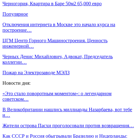
Черногория, Квартира в Баре 50м2 65,000 евро
Популярное
Отключения интернета в Москве это начало курса на
построение…
ЦГМ Центр Горного Машиностроения. Ценность
инженерной…
Черных Денис Михайлович, Адвокат, Председатель
коллегии…
Пожар на Электрозаводе МЭЛЗ
Новости дня:
«Это стало поворотным моментом»: о легендарном
советском…
В Великобритании нашлись миллиарды Назарбаева, вот тебе
и…
Жители острова Пасхи проголосовали против возвращения…
Как СССР и Россия обыгрывали Бразилию и Нидерланды: