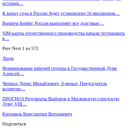
история…
К концу года в России будет установлено 16 миллионов…
Business Insider: Россия выполняет все долговые…
SIM-карты отечественного производства начали тестировать
в…
Prev
Next
1 из 572
Люди
Формирование рабочей группы в Государственной Думе
Алексей…
Черных Денис Михайлович, Адвокат, Председатель
коллегии…
ПРОГНОЗ Результаты Выборов в Московскую городскую
Думу VIII…
Крохмаль Константин Витальевич
Поделиться