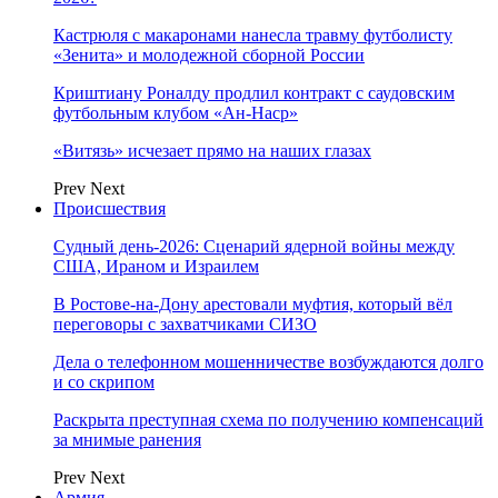
Кастрюля с макаронами нанесла травму футболисту
«Зенита» и молодежной сборной России
Криштиану Роналду продлил контракт с саудовским
футбольным клубом «Ан-Наср»
«Витязь» исчезает прямо на наших глазах
Prev
Next
Происшествия
Судный день-2026: Сценарий ядерной войны между
США, Ираном и Израилем
В Ростове-на-Дону арестовали муфтия, который вёл
переговоры с захватчиками СИЗО
Дела о телефонном мошенничестве возбуждаются долго
и со скрипом
Раскрыта преступная схема по получению компенсаций
за мнимые ранения
Prev
Next
Армия