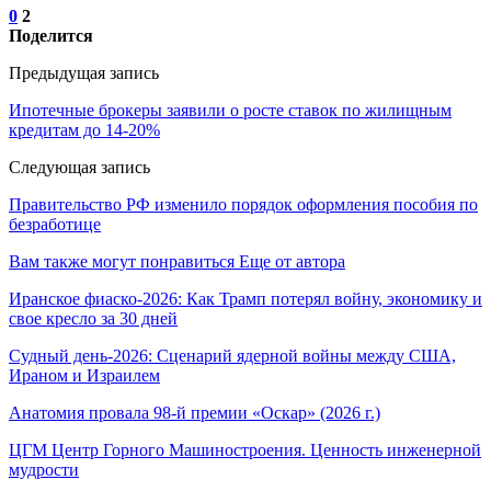
0
2
Поделится
Предыдущая запись
Ипотечные брокеры заявили о росте ставок по жилищным
кредитам до 14-20%
Следующая запись
Правительство РФ изменило порядок оформления пособия по
безработице
Вам также могут понравиться
Еще от автора
Иранское фиаско-2026: Как Трамп потерял войну, экономику и
свое кресло за 30 дней
Судный день-2026: Сценарий ядерной войны между США,
Ираном и Израилем
Анатомия провала 98-й премии «Оскар» (2026 г.)
ЦГМ Центр Горного Машиностроения. Ценность инженерной
мудрости