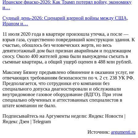
Иранское фиаско-2026: Как Трамп потерял войну, экономику
и…
Судный день-2026: Сценарий ядерной войны между США,
Ираном и…
11 июля 2020 года в квартире произошла утечка, а после —
взрыв газа, существенно повредивший конструкции здания. К
счастью, обошлось без человеческих жертв, но весь
девятиэтажный дом был признан аварийным и подлежащим
сносу. Около 400 жителей дома были вынуждены съехать в
съемные квартиры, а общий ущерб оценен в 488 млн рублей.
Максиму Бязину предъявлено обвинение в оказании услуг, не
отвечающих требованиям безопасности по ч. 2 ст. 238 УК РФ.
Предполагается, что сотрудники его компании без
специального допуска диагностировали и обслуживали
внутридомовое газовое оборудование (ВДГО). При этом
специально обученных и аттестованных специалистов в
штате компании не было.
Подписывайтесь на Аргументы недели: Яндекс Новости |
Яндекс Дзен | Telegram
Источник:
argumenti.ru