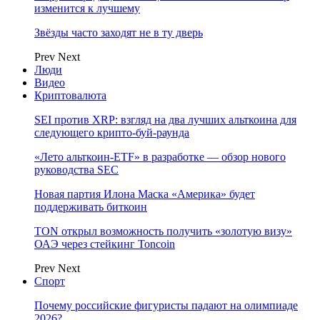
изменится к лучшему
Звёзды часто заходят не в ту дверь
Prev
Next
Люди
Видео
Криптовалюта
SEI против XRP: взгляд на два лучших альткоина для
следующего крипто-буй-раунда
«Лето альткоин-ETF» в разработке — обзор нового
руководства SEC
Новая партия Илона Маска «Америка» будет
поддерживать биткоин
TON открыл возможность получить «золотую визу»
ОАЭ через стейкинг Toncoin
Prev
Next
Спорт
Почему российские фигуристы падают на олимпиаде
2026?