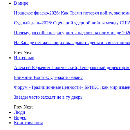
В мире
Иранское фиаско-2026: Как Трамп потерял войну, экономи
Судный день-2026: Сценарий ядерной войны между США
Почему российские фигуристы падают на олимпиаде 202
На Западе нет желающих вкладывать деньги в восстанов
Prev
Next
Интервью
Алексей Юрьевич Пальчевский, Генеральный директор 
Ближний Восток: удержать баланс
Форум «Традиционные ценности» БРИКС: как мир измен
Звёзды часто заходят не в ту дверь
Prev
Next
Люди
Видео
Криптовалюта