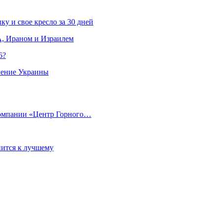
ку и свое кресло за 30 дней
, Ираном и Израилем
6?
ление Украины
компании «Центр Горного…
ится к лучшему