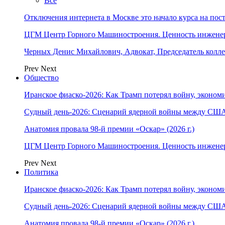
Все
Отключения интернета в Москве это начало курса на по
ЦГМ Центр Горного Машиностроения. Ценность инжене
Черных Денис Михайлович, Адвокат, Председатель колл
Prev
Next
Общество
Иранское фиаско-2026: Как Трамп потерял войну, экономи
Судный день-2026: Сценарий ядерной войны между США
Анатомия провала 98-й премии «Оскар» (2026 г.)
ЦГМ Центр Горного Машиностроения. Ценность инжене
Prev
Next
Политика
Иранское фиаско-2026: Как Трамп потерял войну, экономи
Судный день-2026: Сценарий ядерной войны между США
Анатомия провала 98-й премии «Оскар» (2026 г.)