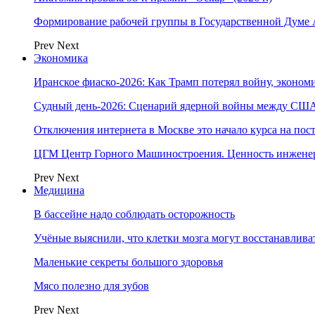
Формирование рабочей группы в Государственной Думе
Prev
Next
Экономика
Иранское фиаско-2026: Как Трамп потерял войну, экономи
Судный день-2026: Сценарий ядерной войны между США
Отключения интернета в Москве это начало курса на по
ЦГМ Центр Горного Машиностроения. Ценность инжене
Prev
Next
Медицина
В бассейне надо соблюдать осторожность
Учёные выяснили, что клетки мозга могут восстанавлива
Маленькие секреты большого здоровья
Мясо полезно для зубов
Prev
Next