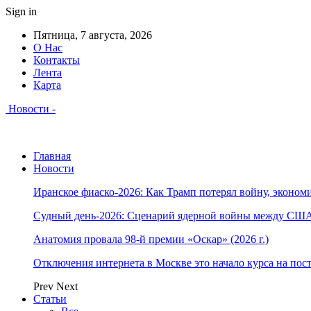
Sign in
Пятница, 7 августа, 2026
О Нас
Контакты
Лента
Карта
Новости -
Главная
Новости
Иранское фиаско-2026: Как Трамп потерял войну, экономи
Судный день-2026: Сценарий ядерной войны между США
Анатомия провала 98-й премии «Оскар» (2026 г.)
Отключения интернета в Москве это начало курса на по
Prev
Next
Статьи