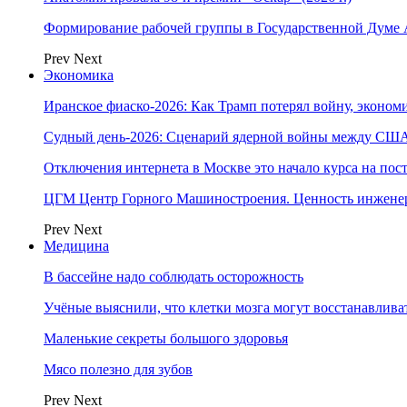
Формирование рабочей группы в Государственной Думе
Prev
Next
Экономика
Иранское фиаско-2026: Как Трамп потерял войну, экономи
Судный день-2026: Сценарий ядерной войны между США
Отключения интернета в Москве это начало курса на по
ЦГМ Центр Горного Машиностроения. Ценность инжене
Prev
Next
Медицина
В бассейне надо соблюдать осторожность
Учёные выяснили, что клетки мозга могут восстанавлива
Маленькие секреты большого здоровья
Мясо полезно для зубов
Prev
Next