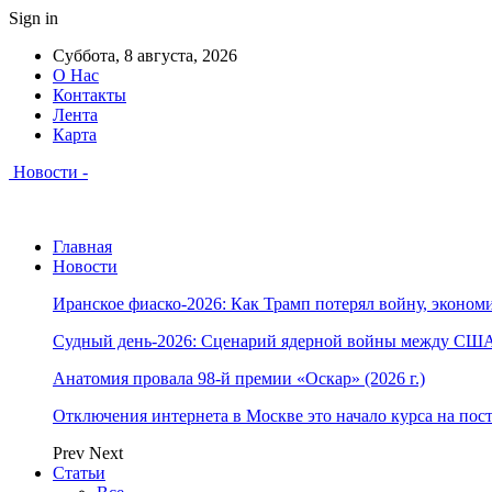
Sign in
Суббота, 8 августа, 2026
О Нас
Контакты
Лента
Карта
Новости -
Главная
Новости
Иранское фиаско-2026: Как Трамп потерял войну, экономи
Судный день-2026: Сценарий ядерной войны между США
Анатомия провала 98-й премии «Оскар» (2026 г.)
Отключения интернета в Москве это начало курса на по
Prev
Next
Статьи