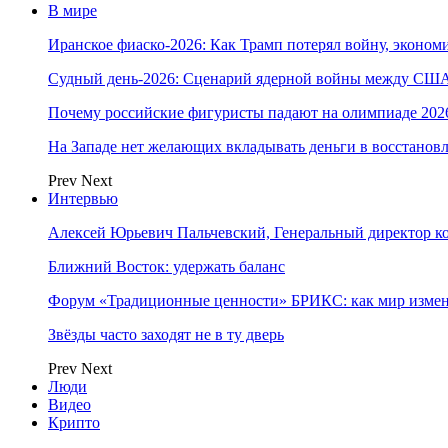
В мире
Иранское фиаско-2026: Как Трамп потерял войну, экономи
Судный день-2026: Сценарий ядерной войны между США
Почему российские фигуристы падают на олимпиаде 202
На Западе нет желающих вкладывать деньги в восстанов
Prev
Next
Интервью
Алексей Юрьевич Пальчевский, Генеральный директор 
Ближний Восток: удержать баланс
Форум «Традиционные ценности» БРИКС: как мир измен
Звёзды часто заходят не в ту дверь
Prev
Next
Люди
Видео
Крипто