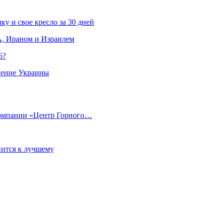
ку и свое кресло за 30 дней
, Ираном и Израилем
6?
ление Украины
компании «Центр Горного…
ится к лучшему