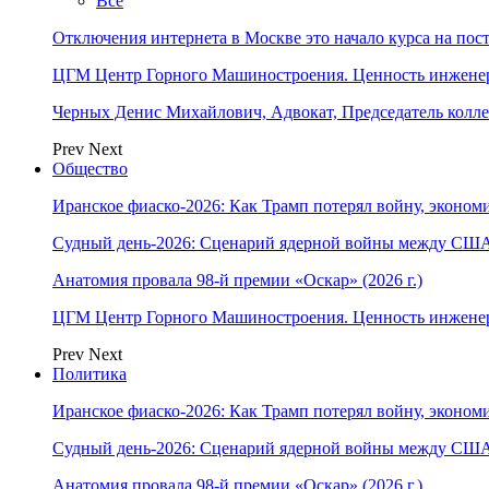
Все
Отключения интернета в Москве это начало курса на по
ЦГМ Центр Горного Машиностроения. Ценность инжене
Черных Денис Михайлович, Адвокат, Председатель колл
Prev
Next
Общество
Иранское фиаско-2026: Как Трамп потерял войну, экономи
Судный день-2026: Сценарий ядерной войны между США
Анатомия провала 98-й премии «Оскар» (2026 г.)
ЦГМ Центр Горного Машиностроения. Ценность инжене
Prev
Next
Политика
Иранское фиаско-2026: Как Трамп потерял войну, экономи
Судный день-2026: Сценарий ядерной войны между США
Анатомия провала 98-й премии «Оскар» (2026 г.)