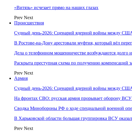
«Витязь» исчезает прямо на наших глазах
Prev
Next
Происшествия
Судный день-2026: Сценарий ядерной войны между США
В Ростове-на-Дону арестовали муфтия, который вёл пер
Дела о телефонном мошенничестве возбуждаются долго и
Раскрыта преступная схема по получению компенсаций 
Prev
Next
Армия
Судный день-2026: Сценарий ядерной войны между США
На фронтах СВО: русская армия прорывает оборону ВСУ
Сводка Минобороны РФ о ходе специальной военной опе
В Харьковской области большая группировка ВСУ оказал
Prev
Next