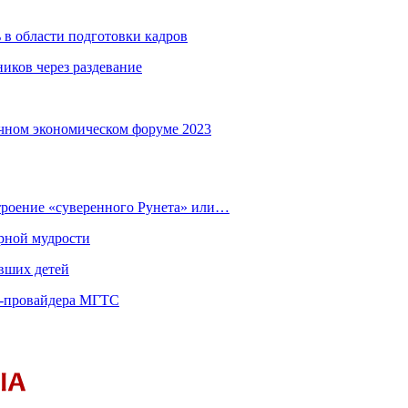
 в области подготовки кадров
иков через раздевание
чном экономическом форуме 2023
строение «суверенного Рунета» или…
рной мудрости
вших детей
т-провайдера МГТС