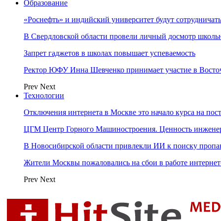
Образование
«Роснефть» и индийский университет будут сотрудничать
В Свердловской области провели личный досмотр школьн
Запрет гаджетов в школах повышает успеваемость
Ректор ЮФУ Инна Шевченко принимает участие в Восто
Prev
Next
Технологии
Отключения интернета в Москве это начало курса на по
ЦГМ Центр Горного Машиностроения. Ценность инжене
В Новосибирской области привлекли ИИ к поиску пропа
Жители Москвы пожаловались на сбои в работе интерне
Prev
Next