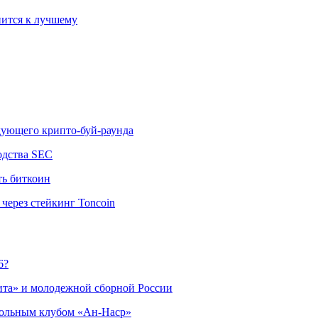
ится к лучшему
едующего крипто-буй-раунда
одства SEC
ть биткоин
через стейкинг Toncoin
6?
ита» и молодежной сборной России
больным клубом «Ан-Наср»