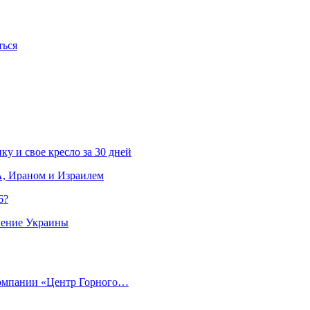
ться
ку и свое кресло за 30 дней
, Ираном и Израилем
6?
ление Украины
компании «Центр Горного…