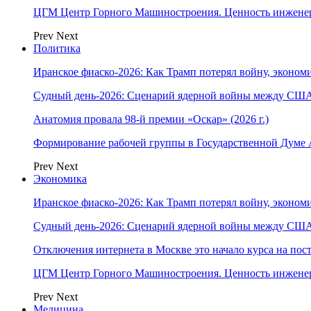
ЦГМ Центр Горного Машиностроения. Ценность инжене
Prev
Next
Политика
Иранское фиаско-2026: Как Трамп потерял войну, экономи
Судный день-2026: Сценарий ядерной войны между США
Анатомия провала 98-й премии «Оскар» (2026 г.)
Формирование рабочей группы в Государственной Думе
Prev
Next
Экономика
Иранское фиаско-2026: Как Трамп потерял войну, экономи
Судный день-2026: Сценарий ядерной войны между США
Отключения интернета в Москве это начало курса на по
ЦГМ Центр Горного Машиностроения. Ценность инжене
Prev
Next
Медицина