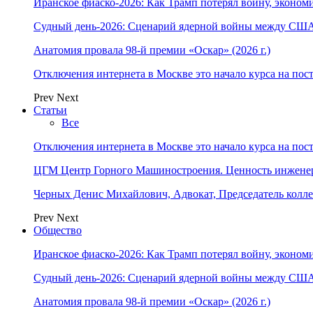
Иранское фиаско-2026: Как Трамп потерял войну, экономи
Судный день-2026: Сценарий ядерной войны между США
Анатомия провала 98-й премии «Оскар» (2026 г.)
Отключения интернета в Москве это начало курса на по
Prev
Next
Статьи
Все
Отключения интернета в Москве это начало курса на по
ЦГМ Центр Горного Машиностроения. Ценность инжене
Черных Денис Михайлович, Адвокат, Председатель колл
Prev
Next
Общество
Иранское фиаско-2026: Как Трамп потерял войну, экономи
Судный день-2026: Сценарий ядерной войны между США
Анатомия провала 98-й премии «Оскар» (2026 г.)