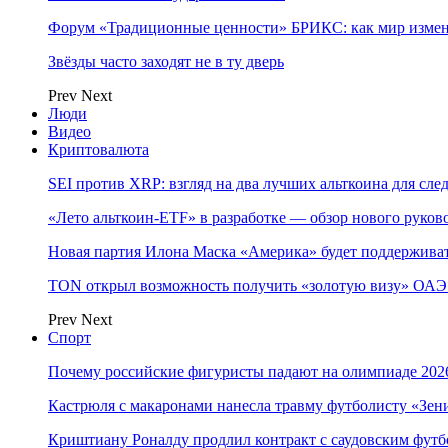
Форум «Традиционные ценности» БРИКС: как мир измен
Звёзды часто заходят не в ту дверь
Prev
Next
Люди
Видео
Криптовалюта
SEI против XRP: взгляд на два лучших альткоина для сл
«Лето альткоин-ETF» в разработке — обзор нового руков
Новая партия Илона Маска «Америка» будет поддержива
TON открыл возможность получить «золотую визу» ОАЭ 
Prev
Next
Спорт
Почему российские фигуристы падают на олимпиаде 202
Кастрюля с макаронами нанесла травму футболисту «Зен
Криштиану Роналду продлил контракт с саудовским фут