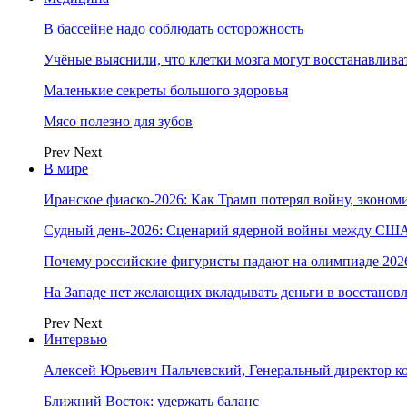
В бассейне надо соблюдать осторожность
Учёные выяснили, что клетки мозга могут восстанавлива
Маленькие секреты большого здоровья
Мясо полезно для зубов
Prev
Next
В мире
Иранское фиаско-2026: Как Трамп потерял войну, экономи
Судный день-2026: Сценарий ядерной войны между США
Почему российские фигуристы падают на олимпиаде 202
На Западе нет желающих вкладывать деньги в восстанов
Prev
Next
Интервью
Алексей Юрьевич Пальчевский, Генеральный директор 
Ближний Восток: удержать баланс