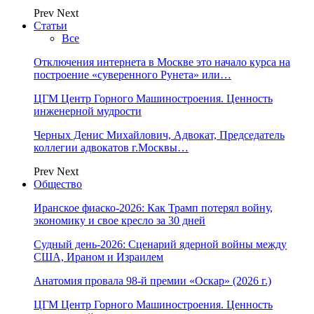
Prev
Next
Статьи
Все
Отключения интернета в Москве это начало курса на
построение «суверенного Рунета» или…
ЦГМ Центр Горного Машиностроения. Ценность
инженерной мудрости
Черных Денис Михайлович, Адвокат, Председатель
коллегии адвокатов г.Москвы…
Prev
Next
Общество
Иранское фиаско-2026: Как Трамп потерял войну,
экономику и свое кресло за 30 дней
Судный день-2026: Сценарий ядерной войны между
США, Ираном и Израилем
Анатомия провала 98-й премии «Оскар» (2026 г.)
ЦГМ Центр Горного Машиностроения. Ценность