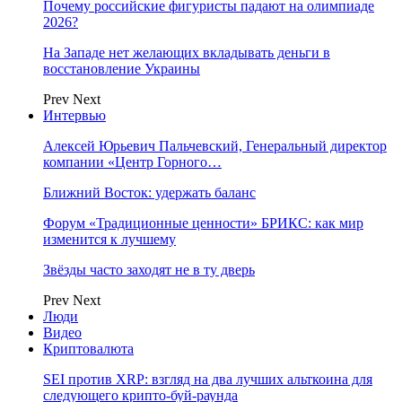
Почему российские фигуристы падают на олимпиаде
2026?
На Западе нет желающих вкладывать деньги в
восстановление Украины
Prev
Next
Интервью
Алексей Юрьевич Пальчевский, Генеральный директор
компании «Центр Горного…
Ближний Восток: удержать баланс
Форум «Традиционные ценности» БРИКС: как мир
изменится к лучшему
Звёзды часто заходят не в ту дверь
Prev
Next
Люди
Видео
Криптовалюта
SEI против XRP: взгляд на два лучших альткоина для
следующего крипто-буй-раунда