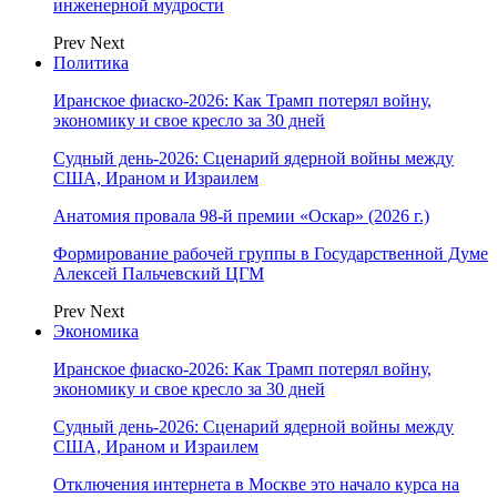
инженерной мудрости
Prev
Next
Политика
Иранское фиаско-2026: Как Трамп потерял войну,
экономику и свое кресло за 30 дней
Судный день-2026: Сценарий ядерной войны между
США, Ираном и Израилем
Анатомия провала 98-й премии «Оскар» (2026 г.)
Формирование рабочей группы в Государственной Думе
Алексей Пальчевский ЦГМ
Prev
Next
Экономика
Иранское фиаско-2026: Как Трамп потерял войну,
экономику и свое кресло за 30 дней
Судный день-2026: Сценарий ядерной войны между
США, Ираном и Израилем
Отключения интернета в Москве это начало курса на