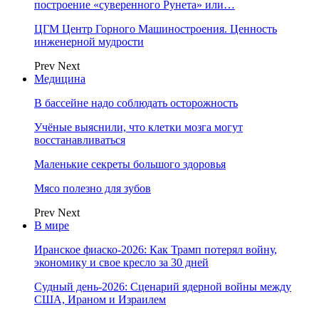
построение «суверенного Рунета» или…
ЦГМ Центр Горного Машиностроения. Ценность
инженерной мудрости
Prev
Next
Медицина
В бассейне надо соблюдать осторожность
Учёные выяснили, что клетки мозга могут
восстанавливаться
Маленькие секреты большого здоровья
Мясо полезно для зубов
Prev
Next
В мире
Иранское фиаско-2026: Как Трамп потерял войну,
экономику и свое кресло за 30 дней
Судный день-2026: Сценарий ядерной войны между
США, Ираном и Израилем