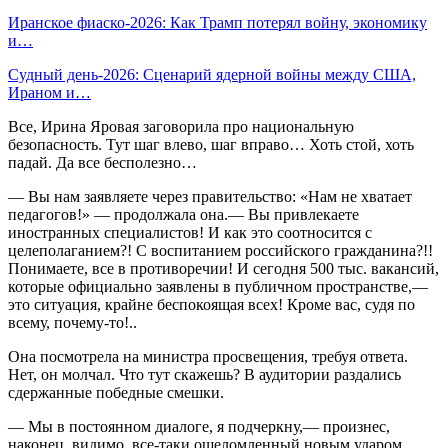
Иранское фиаско-2026: Как Трамп потерял войну, экономику
и…
Судный день-2026: Сценарий ядерной войны между США,
Ираном и…
Все, Ирина Яровая заговорила про национальную
безопасность. Тут шаг влево, шаг вправо… Хоть стой, хоть
падай. Да все бесполезно…
— Вы нам заявляете через правительство: «Нам не хватает
педагогов!» — продолжала она.— Вы привлекаете
иностранных специалистов! И как это соотносится с
целеполаганием?! С воспитанием российского гражданина?!!
Понимаете, все в противоречии! И сегодня 500 тыс. вакансий,
которые официально заявлены в публичном пространстве,—
это ситуация, крайне беспокоящая всех! Кроме вас, судя по
всему, почему-то!..
Она посмотрела на министра просвещения, требуя ответа.
Нет, он молчал. Что тут скажешь? В аудитории раздались
сдержанные победные смешки.
— Мы в постоянном диалоге, я подчеркну,— произнес,
наконец, видимо, все-таки ошеломленный новым ударом