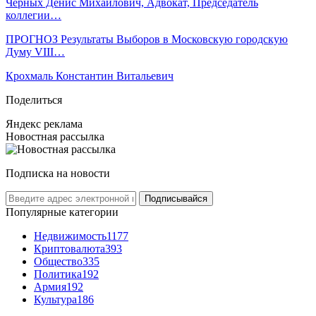
Черных Денис Михайлович, Адвокат, Председатель
коллегии…
ПРОГНОЗ Результаты Выборов в Московскую городскую
Думу VIII…
Крохмаль Константин Витальевич
Поделиться
Яндекс реклама
Новостная рассылка
Подписка на новости
Подписывайся
Популярные категории
Недвижимость
1177
Криптовалюта
393
Общество
335
Политика
192
Армия
192
Культура
186