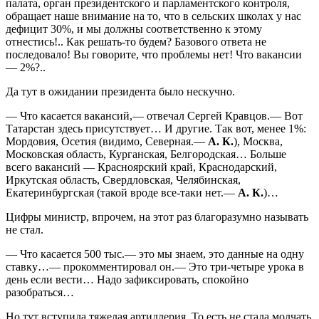
палата, орган президентского и парламентского контроля,
обращает наше внимание на то, что в сельских школах у нас
дефицит 30%, и мы должны соответственно к этому
отнестись!.. Как решать-то будем? Базового ответа не
последовало! Вы говорите, что проблемы нет! Что вакансии
— 2%?..
Да тут в ожидании президента было нескучно.
— Что касается вакансий,— отвечал Сергей Кравцов.— Вот
Татарстан здесь присутствует… И другие. Так вот, менее 1%:
Мордовия, Осетия (видимо, Северная.—
А. К.
), Москва,
Московская область, Курганская, Белгородская… Больше
всего вакансий — Красноярский край, Краснодарский,
Иркутская область, Свердловская, Челябинская,
Екатеринбургская (такой вроде все-таки нет.—
А. К.
)…
Цифры министр, впрочем, на этот раз благоразумно называть
не стал.
— Что касается 500 тыс.— это мы знаем, это данные на одну
ставку…— прокомментировал он.— Это три-четыре урока в
день если вести… Надо зафиксировать, спокойно
разобраться…
Но тут вступила тяжелая артиллерия. То есть не стала молчать