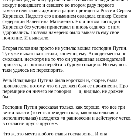
вокруг вошедшего и севшего во втором ряду первого
заместителя главы администрации президента России Сергея
Кириенко. Надолго его вниманием овладела спикер Совета
федерации Валентина Матвиенко. Но и потом господин
Кириенко без устали привставал и вновь садился: с ним
здоровались. Ползала намерено было выказать ему свое
почтение. И выказало.
Вторая половина просто не успела: вошел господин Путин.
Тут уже выказывать стали, конечно, ему. Аплодисменты не
смолкали, несмотря на то что он упрашивал законодателей
присесть, и грозили перейти в бурную овацию. Но ему все-
таки удалось их переспорить.
Речь Владимира Путина была короткой и, скорее, была
произнесена потому, что он должен был ее произнести. Про
перемирие он ничего не говорил — и, видимо, не должен
был.
Господин Путин рассказал только, как хорошо, что все три
ветви власти (то есть президентская, законодательная и
исполнительная) находятся «в равновесии и действуют четко,
в согласии друг с другом».
Что ж, это мечта любого главы государства. И она