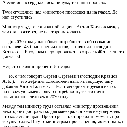
А если она в сердцах воскликнула, то пиши пропало.
Тучи сгущались над министром просвещения на глазах. Да
нет, сгустились.
Министр труда и социальной защиты Антон Котяков между
тем стал, кажется, не на сторону коллеги.
— До 2030 года у нас общая потребность в образовании
составляет 480 тыс. специалистов,— пояснил господин
Котяков.— В год нам надо привлекать в отрасль 40 тыс. чисто
учителей…
Нет, это не один процент. И не два.
— То, о чем говорит Сергей Сергеевич (господин Кравцов.—
А. К.
),— это дефицит одномоментный, на текущую дату,—
добавил Антон Котяков.— Если мы ориентируемся на так
называемую замещающую потребность, то это почти
полмиллиона человек к 2030 году.
Между тем министр труда оставлял министру просвещения
некоторое пространство для маневра. Он ведь не утверждал,
что коллега неправ. Просто речь идет про один момент, про
текущую дату. И тут с министром просвещения, может быть, и
не поспоришь.