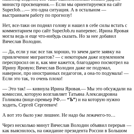
министр просвещения.— Если мы ориентируемся на сайт
SuperJob…— это одна ситуация. А в остальном —
выстраиваем работу по прогнозу!
Нет, все-таки он поднял голову и нашел в себе силы встать с
комментарием про сайт SuperJob.ru наперевес. Ирина Яровая
могла ведь и еще что-нибудь сказать. Но за нее добавил
Вячеслав Володин.
— Да, если у нас все так хорошо, то зачем даете заявку на
привлечение мигрантов? — с некоторым даже изумлением
переспросил он и, как мне кажется, благодарно посмотрел на
Ирину Яровую; Вячеслав Володин даже не подумал,
наверное, про иностранных педагогов, а она-то подумала! —
Если это так, то очень плохо!
— Это так! — кивнула Ирина Яровая.— Мы это обсуждали на
комиссии, которую возглавляет Татьяна Александровна
Голикова (вице-премьер РФ.—
“Ъ”
) и на которую нужно
ходить, Сергей Сергеевич!
А вот это было уже лишнее. Не надо бы лежачего-то…
Через несколько минут Вячеслав Володин объявил перерыв —
как выяснилось, на ожидание президента России в Большом