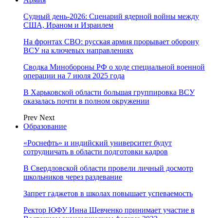
Судный день-2026: Сценарий ядерной войны между
США, Ираном и Израилем
На фронтах СВО: русская армия прорывает оборону
ВСУ на ключевых направлениях
Сводка Минобороны РФ о ходе специальной военной
операции на 7 июля 2025 года
В Харьковской области большая группировка ВСУ
оказалась почти в полном окружении
Prev
Next
Образование
«Роснефть» и индийский университет будут
сотрудничать в области подготовки кадров
В Свердловской области провели личный досмотр
школьников через раздевание
Запрет гаджетов в школах повышает успеваемость
Ректор ЮФУ Инна Шевченко принимает участие в