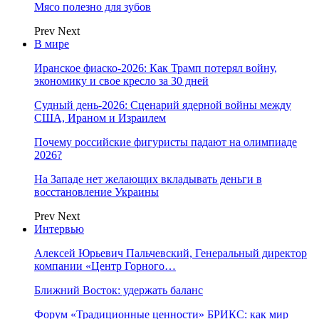
Мясо полезно для зубов
Prev
Next
В мире
Иранское фиаско-2026: Как Трамп потерял войну,
экономику и свое кресло за 30 дней
Судный день-2026: Сценарий ядерной войны между
США, Ираном и Израилем
Почему российские фигуристы падают на олимпиаде
2026?
На Западе нет желающих вкладывать деньги в
восстановление Украины
Prev
Next
Интервью
Алексей Юрьевич Пальчевский, Генеральный директор
компании «Центр Горного…
Ближний Восток: удержать баланс
Форум «Традиционные ценности» БРИКС: как мир