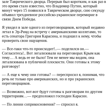
зале Таврического дворца. Перерыв был коротким, и как раз в
это время стало известно, что Владимир Путин, который
минут через 15 появился в Таврическом дворце, сию секунду
объявил трехдневное российско-украинское перемирие в
связи Днем Победы.
Я увидел в зале одного из переговорщиков, который недавно
летал в Эр-Рияд на встречу с американскими коллегами, то
есть сенатора Григория Карасина, и подошел к нему, чтобы
проверить свои ощущения.
— Все-таки что-то происходит!..— поделился он.—
Согласитесь!.. Вот легализовали на переговорах Крым как
тему… А ведь ее не было! Тем не менее мы видим, она
легализована в публичной плоскости. Они готовы к этому
разговору!
— А еще к чему они готовы? — переспросил я, понимая, что
речь не только про американских, но и про украинских
переговорщиков.
— Возможно, вот-вот будут готовы к разговорам по другим
территориям…— предположил господин Карасин.
— По линии соприкосновения? — спросил я.