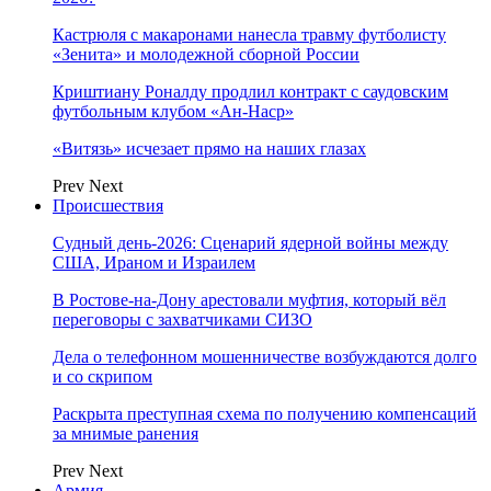
Кастрюля с макаронами нанесла травму футболисту
«Зенита» и молодежной сборной России
Криштиану Роналду продлил контракт с саудовским
футбольным клубом «Ан-Наср»
«Витязь» исчезает прямо на наших глазах
Prev
Next
Происшествия
Судный день-2026: Сценарий ядерной войны между
США, Ираном и Израилем
В Ростове-на-Дону арестовали муфтия, который вёл
переговоры с захватчиками СИЗО
Дела о телефонном мошенничестве возбуждаются долго
и со скрипом
Раскрыта преступная схема по получению компенсаций
за мнимые ранения
Prev
Next
Армия