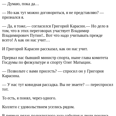
— Думаю, пока да…
— Но как тут можно договориться, я не представляю? —
признался я.
— Да, я тоже,— согласился Григорий Карасин.— Но дело в
том, что в этих переговорах участвует Владимир
Владимирович Путин!.. Вот что надо учитывать прежде
всего! А как он нас учит…
И Григорий Карасин рассказал, как он нас учит.
Прервал нас бывший министр спорта, ныне глава комитета
Госдумы по физкультуре и спорту Олег Матыцин.
— Позвольте с вами присесть? — спросил он у Григория
Карасина.
— У нас тут ковидная рассадка. Вы не знаете? — переспросил
тот.
То есть, я понял, через одного.
Коллеги с удовольствием уселись рядом.
В первых рядах полукруглого зала события и люди роились