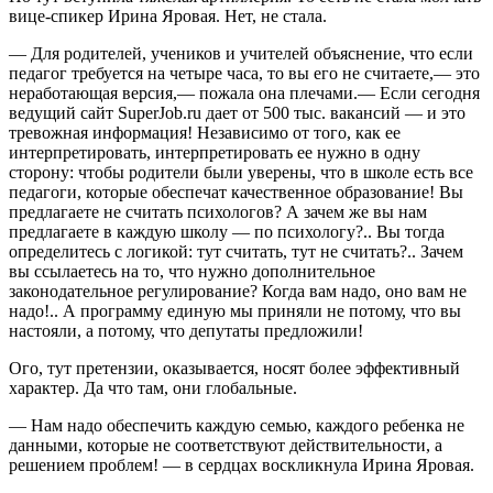
вице-спикер Ирина Яровая. Нет, не стала.
— Для родителей, учеников и учителей объяснение, что если
педагог требуется на четыре часа, то вы его не считаете,— это
неработающая версия,— пожала она плечами.— Если сегодня
ведущий сайт SuperJob.ru дает от 500 тыс. вакансий — и это
тревожная информация! Независимо от того, как ее
интерпретировать, интерпретировать ее нужно в одну
сторону: чтобы родители были уверены, что в школе есть все
педагоги, которые обеспечат качественное образование! Вы
предлагаете не считать психологов? А зачем же вы нам
предлагаете в каждую школу — по психологу?.. Вы тогда
определитесь с логикой: тут считать, тут не считать?.. Зачем
вы ссылаетесь на то, что нужно дополнительное
законодательное регулирование? Когда вам надо, оно вам не
надо!.. А программу единую мы приняли не потому, что вы
настояли, а потому, что депутаты предложили!
Ого, тут претензии, оказывается, носят более эффективный
характер. Да что там, они глобальные.
— Нам надо обеспечить каждую семью, каждого ребенка не
данными, которые не соответствуют действительности, а
решением проблем! — в сердцах воскликнула Ирина Яровая.