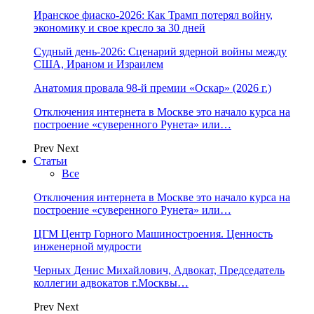
Иранское фиаско-2026: Как Трамп потерял войну,
экономику и свое кресло за 30 дней
Судный день-2026: Сценарий ядерной войны между
США, Ираном и Израилем
Анатомия провала 98-й премии «Оскар» (2026 г.)
Отключения интернета в Москве это начало курса на
построение «суверенного Рунета» или…
Prev
Next
Статьи
Все
Отключения интернета в Москве это начало курса на
построение «суверенного Рунета» или…
ЦГМ Центр Горного Машиностроения. Ценность
инженерной мудрости
Черных Денис Михайлович, Адвокат, Председатель
коллегии адвокатов г.Москвы…
Prev
Next