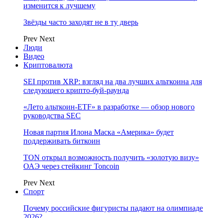
изменится к лучшему
Звёзды часто заходят не в ту дверь
Prev
Next
Люди
Видео
Криптовалюта
SEI против XRP: взгляд на два лучших альткоина для
следующего крипто-буй-раунда
«Лето альткоин-ETF» в разработке — обзор нового
руководства SEC
Новая партия Илона Маска «Америка» будет
поддерживать биткоин
TON открыл возможность получить «золотую визу»
ОАЭ через стейкинг Toncoin
Prev
Next
Спорт
Почему российские фигуристы падают на олимпиаде
2026?