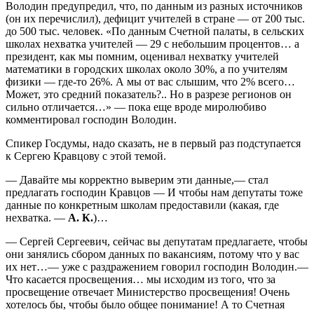
Володин предупредил, что, по данным из разных источников
(он их перечислил), дефицит учителей в стране — от 200 тыс.
до 500 тыс. человек. «По данным Счетной палаты, в сельских
школах нехватка учителей — 29 с небольшим процентов… а
президент, как мы помним, оценивал нехватку учителей
математики в городских школах около 30%, а по учителям
физики — где-то 26%. А мы от вас слышим, что 2% всего…
Может, это средний показатель?.. Но в разрезе регионов он
сильно отличается…» — пока еще вроде миролюбиво
комментировал господин Володин.
Спикер Госдумы, надо сказать, не в первый раз подступается
к Сергею Кравцову с этой темой.
— Давайте мы корректно выверим эти данные,— стал
предлагать господин Кравцов — И чтобы нам депутаты тоже
данные по конкретным школам предоставили (какая, где
нехватка. —
А. К.
)…
— Сергей Сергеевич, сейчас вы депутатам предлагаете, чтобы
они занялись сбором данных по вакансиям, потому что у вас
их нет…— уже с раздражением говорил господин Володин.—
Что касается просвещения… мы исходим из того, что за
просвещение отвечает Министерство просвещения! Очень
хотелось бы, чтобы было общее понимание! А то Счетная