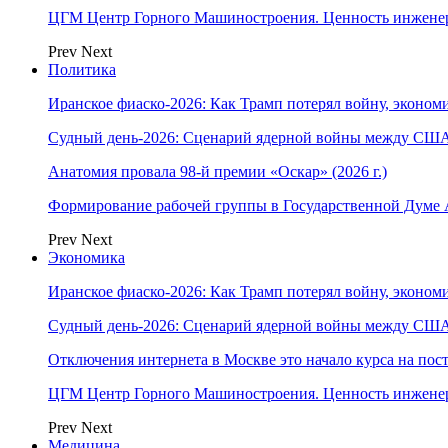
ЦГМ Центр Горного Машиностроения. Ценность инжене
Prev
Next
Политика
Иранское фиаско-2026: Как Трамп потерял войну, экономи
Судный день-2026: Сценарий ядерной войны между США
Анатомия провала 98-й премии «Оскар» (2026 г.)
Формирование рабочей группы в Государственной Думе
Prev
Next
Экономика
Иранское фиаско-2026: Как Трамп потерял войну, экономи
Судный день-2026: Сценарий ядерной войны между США
Отключения интернета в Москве это начало курса на по
ЦГМ Центр Горного Машиностроения. Ценность инжене
Prev
Next
Медицина