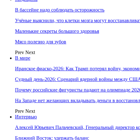
В бассейне надо соблюдать осторожность
Учёные выяснили, что клетки мозга могут восстанавлива
Маленькие секреты большого здоровья
Мясо полезно для зубов
Prev
Next
В мире
Иранское фиаско-2026: Как Трамп потерял войну, экономи
Судный день-2026: Сценарий ядерной войны между США
Почему российские фигуристы падают на олимпиаде 202
На Западе нет желающих вкладывать деньги в восстанов
Prev
Next
Интервью
Алексей Юрьевич Пальчевский, Генеральный директор 
Ближний Восток: удержать баланс