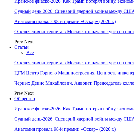
Иранское фиаско-2026: Как Трамп потерял войну, экономи
Судный день-2026: Сценарий ядерной войны между США
Анатомия провала 98-й премии «Оскар» (2026 г.)
Отключения интернета в Москве это начало курса на по
Prev
Next
Статьи
Все
Отключения интернета в Москве это начало курса на по
ЦГМ Центр Горного Машиностроения. Ценность инжене
Черных Денис Михайлович, Адвокат, Председатель колл
Prev
Next
Общество
Иранское фиаско-2026: Как Трамп потерял войну, экономи
Судный день-2026: Сценарий ядерной войны между США
Анатомия провала 98-й премии «Оскар» (2026 г.)