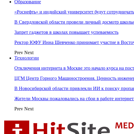
Образование
«Роснефть» и индийский университет будут сотрудничать
В Свердловской области провели личный досмотр школьн
Запрет гаджетов в школах повышает успеваемость
Ректор ЮФУ Инна Шевченко принимает участие в Восто
Prev
Next
Технологии
Отключения интернета в Москве это начало курса на по
ЦГМ Центр Горного Машиностроения. Ценность инжене
В Новосибирской области привлекли ИИ к поиску пропа
Жители Москвы пожаловались на сбои в работе интерне
Prev
Next