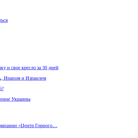
ться
ку и свое кресло за 30 дней
, Ираном и Израилем
6?
ление Украины
компании «Центр Горного…