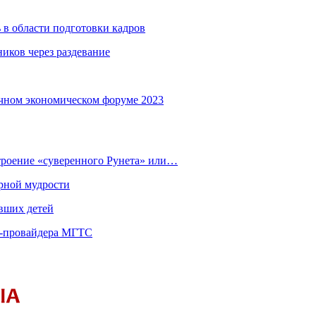
 в области подготовки кадров
иков через раздевание
чном экономическом форуме 2023
строение «суверенного Рунета» или…
рной мудрости
вших детей
т-провайдера МГТС