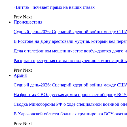
«Витязь» исчезает прямо на наших глазах
Prev
Next
Происшествия
Судный день-2026: Сценарий ядерной войны между США
В Ростове-на-Дону арестовали муфтия, который вёл пер
Дела о телефонном мошенничестве возбуждаются долго и
Раскрыта преступная схема по получению компенсаций 
Prev
Next
Армия
Судный день-2026: Сценарий ядерной войны между США
На фронтах СВО: русская армия прорывает оборону ВСУ
Сводка Минобороны РФ о ходе специальной военной опе
В Харьковской области большая группировка ВСУ оказал
Prev
Next