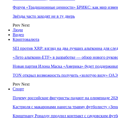
Форум «Традиционные ценности» БРИКС: как мир измен
Звёзды часто заходят не в ту дверь
Prev
Next
Люди
Видео
Криптовалюта
SEI против XRP: взгляд на два лучших альткоина для сл
«Лето альткоин-ETF» в разработке — обзор нового руков
Новая партия Илона Маска «Америка» будет поддержива
TON открыл возможность получить «золотую визу» ОАЭ 
Prev
Next
Спорт
Почему российские фигуристы падают на олимпиаде 202
Кастрюля с макаронами нанесла травму футболисту «Зен
Криштиану Роналду продлил контракт с саудовским фут