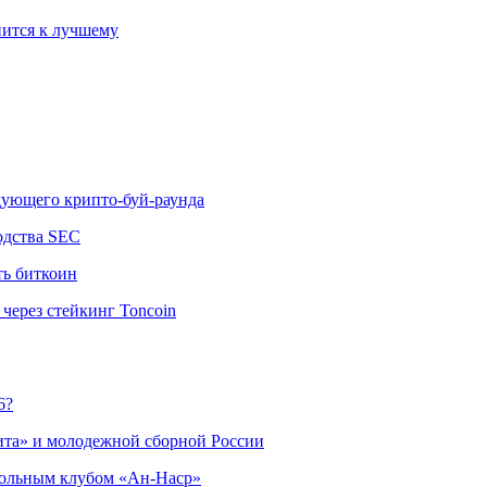
ится к лучшему
едующего крипто-буй-раунда
одства SEC
ть биткоин
через стейкинг Toncoin
6?
ита» и молодежной сборной России
больным клубом «Ан-Наср»