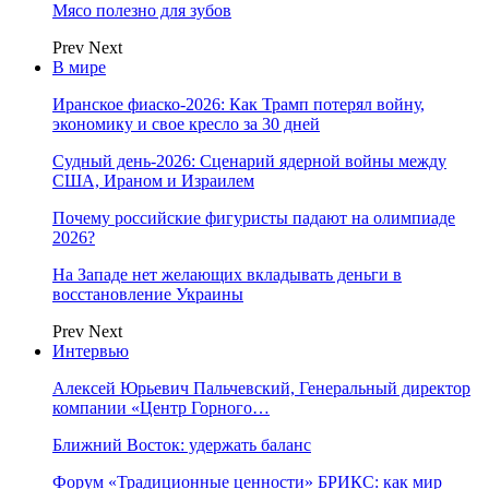
Мясо полезно для зубов
Prev
Next
В мире
Иранское фиаско-2026: Как Трамп потерял войну,
экономику и свое кресло за 30 дней
Судный день-2026: Сценарий ядерной войны между
США, Ираном и Израилем
Почему российские фигуристы падают на олимпиаде
2026?
На Западе нет желающих вкладывать деньги в
восстановление Украины
Prev
Next
Интервью
Алексей Юрьевич Пальчевский, Генеральный директор
компании «Центр Горного…
Ближний Восток: удержать баланс
Форум «Традиционные ценности» БРИКС: как мир