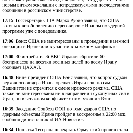
новым витком эскалации с непредсказуемыми последствиями,
сообщили в российском министерстве.
17:15
. Госсекретарь США Марко Рубио заявил, что США
готовы к возобновлению переговоров с Ираном по ядерной
программе уже с понедельника.
17:06
. Вэнс: США не заинтересованы в проведении наземной
операции в Иране или в участии в затяжном конфликте.
17:00
. 30 истребителей ВВС Израиля сбросили 60
боеприпасов на десятки военных целей по всему Ирану,
сообщает ЦАХАЛ.
16:48
. Вице-президент США Вэнс заявил, что вопрос судьбы
верховного лидера Ирана «решать Израилю», но сам
Вашингтон не стремится к смене иранского режима. США
также не заинтересованы ни в направлении сухопутных сил в
Иран, ни в затяжном конфликте с ним, уточнил Вэнс.
16:39
. Заседание Совбеза ООН по теме ударов США по
ядерным объектам Ирана пройдет в воскресенье в 22:00 мск,
сообщил диписточник «РИА Новости».
16:34
. Попытка Тегерана перекрыть Ормузский пролив стала