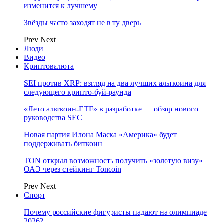
изменится к лучшему
Звёзды часто заходят не в ту дверь
Prev
Next
Люди
Видео
Криптовалюта
SEI против XRP: взгляд на два лучших альткоина для
следующего крипто-буй-раунда
«Лето альткоин-ETF» в разработке — обзор нового
руководства SEC
Новая партия Илона Маска «Америка» будет
поддерживать биткоин
TON открыл возможность получить «золотую визу»
ОАЭ через стейкинг Toncoin
Prev
Next
Спорт
Почему российские фигуристы падают на олимпиаде
2026?