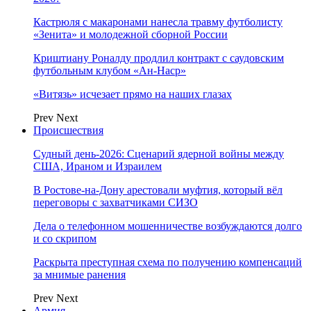
Кастрюля с макаронами нанесла травму футболисту
«Зенита» и молодежной сборной России
Криштиану Роналду продлил контракт с саудовским
футбольным клубом «Ан-Наср»
«Витязь» исчезает прямо на наших глазах
Prev
Next
Происшествия
Судный день-2026: Сценарий ядерной войны между
США, Ираном и Израилем
В Ростове-на-Дону арестовали муфтия, который вёл
переговоры с захватчиками СИЗО
Дела о телефонном мошенничестве возбуждаются долго
и со скрипом
Раскрыта преступная схема по получению компенсаций
за мнимые ранения
Prev
Next
Армия