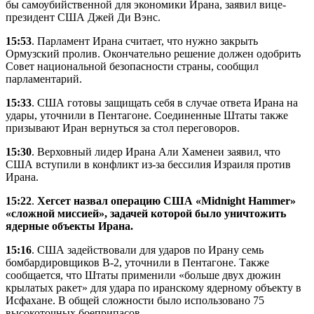
бы самоубийственной для экономики Ирана, заявил вице-
президент США Джей Ди Вэнс.
15:53
. Парламент Ирана считает, что нужно закрыть
Ормузский пролив. Окончательно решение должен одобрить
Совет национальной безопасности страны, сообщил
парламентарий.
15:33
. США готовы защищать себя в случае ответа Ирана на
удары, уточнили в Пентагоне. Соединенные Штаты также
призывают Иран вернуться за стол переговоров.
15:30
. Верховный лидер Ирана Али Хаменеи заявил, что
США вступили в конфликт из-за бессилия Израиля против
Ирана.
15:22
.
Хегсет назвал операцию США «Midnight Hammer»
«сложной миссией», задачей которой было уничтожить
ядерные объекты Ирана.
15:16
. США задействовали для ударов по Ирану семь
бомбардировщиков B-2, уточнили в Пентагоне. Также
сообщается, что Штаты применили «больше двух дюжин
крылатых ракет» для удара по иранскому ядерному объекту в
Исфахане. В общей сложности было использовано 75
высокоточных боеприпасов.