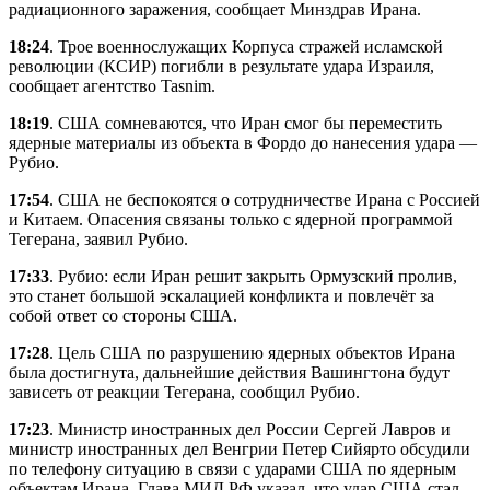
радиационного заражения, сообщает Минздрав Ирана.
18:24
. Трое военнослужащих Корпуса стражей исламской
революции (КСИР) погибли в результате удара Израиля,
сообщает агентство Tasnim.
18:19
. США сомневаются, что Иран смог бы переместить
ядерные материалы из объекта в Фордо до нанесения удара —
Рубио.
17:54
. США не беспокоятся о сотрудничестве Ирана с Россией
и Китаем. Опасения связаны только с ядерной программой
Тегерана, заявил Рубио.
17:33
. Рубио: если Иран решит закрыть Ормузский пролив,
это станет большой эскалацией конфликта и повлечёт за
собой ответ со стороны США.
17:28
. Цель США по разрушению ядерных объектов Ирана
была достигнута, дальнейшие действия Вашингтона будут
зависеть от реакции Тегерана, сообщил Рубио.
17:23
. Министр иностранных дел России Сергей Лавров и
министр иностранных дел Венгрии Петер Сийярто обсудили
по телефону ситуацию в связи с ударами США по ядерным
объектам Ирана. Глава МИД РФ указал, что удар США стал