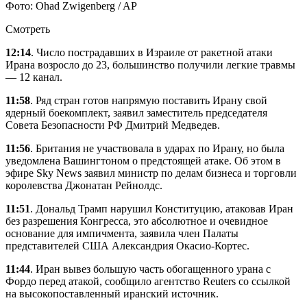
Фото: Ohad Zwigenberg / AP
Смотреть
12:14
. Число пострадавших в Израиле от ракетной атаки
Ирана возросло до 23, большинство получили легкие травмы
— 12 канал.
11:58
. Ряд стран готов напрямую поставить Ирану свой
ядерный боекомплект, заявил заместитель председателя
Совета Безопасности РФ Дмитрий Медведев.
11:56
. Британия не участвовала в ударах по Ирану, но была
уведомлена Вашингтоном о предстоящей атаке. Об этом в
эфире Sky News заявил министр по делам бизнеса и торговли
королевства Джонатан Рейнолдс.
11:51
. Дональд Трамп нарушил Конституцию, атаковав Иран
без разрешения Конгресса, это абсолютное и очевидное
основание для импичмента, заявила член Палаты
представителей США Александрия Окасио-Кортес.
11:44
. Иран вывез большую часть обогащенного урана с
Фордо перед атакой, сообщило агентство Reuters со ссылкой
на высокопоставленный иранский источник.