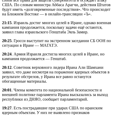
собой все права для защиты суверенитета и осуждает атаку
США. По словам министра Аббаса Арагчи, действия Штатов
будут иметь «долговременные последствия». Что происходит
на Ближнем Востоке — в онлайн-трансляции «Ъ».
21:15
. Израиль достиг многих целей в Иране, однако военная
кампания продолжается, поскольку задачи ещё остаются,
заявил глава израильского Генштаба Эяль Замир.
20:25
. Гросси выступит на экстренном заседании СБ ООН по
ситуации в Иране — МАГАТЭ.
20:24
. Армия Израиля достигла многих целей в Иране, но
кампания продолжается — Генштаб.
20:12
. Советник верховного лидера Ирана Али Шамхани
заявил, что даже несмотря на поражение ядерных объектов в
результате обстрелов, у Ирана все равно останутся
обогащенные материалы.
20:01
. Члены комитета по национальной безопасности и
внешней политике парламента Ирана высказались за выход
республики из ДНЯО, сообщает парламентарий.
19:27
. Есть пострадавшие при ударах США по иранским
ядерным объектам. У них не выявлено признаков