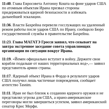
11:40
. Глава Евросовета Антониу Кошта на фоне ударов США
по атомным объектам Ирана призвал стороны
придерживаться ядерной безопасности и избежать
дальнейшей эскалации.
11:36
. Власти Бахрейна перевели госслужащих на удаленный
режим работы после ударов США по Ирану, сообщило Бюро
государственной службы в правительстве Бахрейна.
11:23
.
Глава МАГАТЭ Гросси заявил, что созывает на
завтра экстренное заседание совета управляющих
организации по ситуации вокруг Ирана.
11:19
. «Йемен официально вступит в войну. Держите свои
корабли подальше от наших территориальных вод»,— заявил
представитель армии страны.
11:17
. Ядерный объект Ирана в Фордо в результате ударов
США получил лишь частичные повреждения, сообщает
агентство Tasnim.
11:11
. Иран не был близок к созданию ядерного оружия и не
представлял угрозы для США, а ирано-американские
переговоры могли завершиться успехом, заявил американский
сенатор Крис Мерфи.