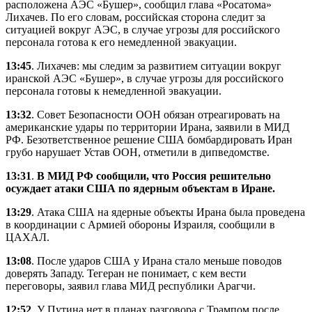
расположена АЭС «Бушер», сообщил глава «Росатома»
Лихачев. По его словам, российская сторона следит за
ситуацией вокруг АЭС, в случае угрозы для российского
персонала готова к его немедленной эвакуации.
13:45
. Лихачев: мы следим за развитием ситуации вокруг
иранской АЭС «Бушер», в случае угрозы для российского
персонала готовы к немедленной эвакуации.
13:32
. Совет Безопасности ООН обязан отреагировать на
американские удары по территории Ирана, заявили в МИД
РФ. Безответственное решение США бомбардировать Иран
грубо нарушает Устав ООН, отметили в дипведомстве.
13:31
.
В МИД РФ сообщили, что Россия решительно
осуждает атаки США по ядерным объектам в Иране.
13:29
. Атака США на ядерные объекты Ирана была проведена
в координации с Армией обороны Израиля, сообщили в
ЦАХАЛ.
13:08
. После ударов США у Ирана стало меньше поводов
доверять Западу. Тегеран не понимает, с кем вести
переговоры, заявил глава МИД республики Арагчи.
12:52
. У Путина нет в планах разговора с Трампом после