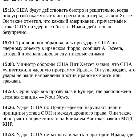
15:13
. США будут действовать быстро и решительно, когда
под угрозой окажутся их интересы и партнеры, заявил Хегсет.
Он также отметил, что каждый американец, причастный к
атаке США на ядерные объекты Ирана, действовал
безупречно.
15:10
. Три воронки образовались при ударах США по
ядерному объекту в иранском Фордо, сообщат Al Jazeera,
который проанализировал спутниковые снимки.
15:08
. Министр обороны США Пит Хегсет заявил, что США
«уничтожили ядерную программу Ирана». Он утверждает, что
удары не были направлены против иранских войск или
граждан.
14:50
. Серия взрывов прозвучала в Бушере, где расположена
атомная станция — Nour News.
14:26
. Удары США по Ирану серьезно нарушают цели и
принципы устава ООН и международного права. Они также
обостряют напряженность на Ближнем Востоке, заявил МИД
КНР.
13:58
. Удары США не затронули часть территории Ирана, где