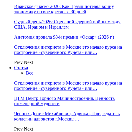
Иранское фиаско-2026: Как Трамп потерял войну,
экономику и свое кресло за 30 дней
Судный день-2026: Сценарий ядерной войны между
США, Ираном и Израилем
Анатомия провала 98-й премии «Оскар» (2026 г.)
Отключения интернета в Москве это начало курса на
построение «суверенного Рунета» или…
Prev
Next
Статьи
Все
Отключения интернета в Москве это начало курса на
построение «суверенного Рунета» или…
ЦГМ Центр Горного Машиностроения. Ценность
инженерной мудрости
Черных Денис Михайлович, Адвокат, Председатель
коллегии адвокатов г.Москвы…
Prev
Next