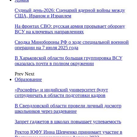
Судный день-2026: Сценарий ядерной войны между
США, Ираном и Израилем
На фронтах СВО: русская армия прорывает оборону
ВСУ на ключевых направлениях
Сводка Минобороны РФ о ходе специальной военной
операции на 7 июля 2025 года
В Харьковской области большая группировка ВСУ
оказалась почти в полном окружении
Prev
Next
Образование
«Роснефть» и индийский университет будут
сотрудничать в области подготовки кадров
В Свердловской области провели личный досмотр
школьников через раздевание
Запрет гаджетов в школах повышает успеваемость
Ректор ЮФУ Инна Шевченко принимает участие в