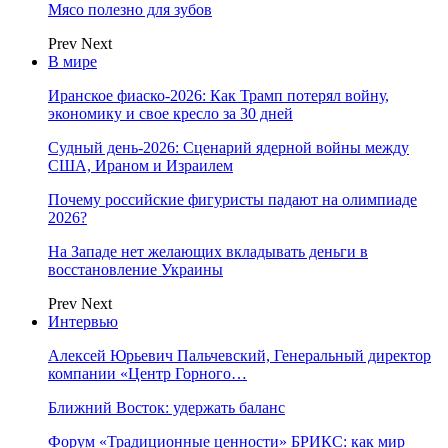
Мясо полезно для зубов
Prev
Next
В мире
Иранское фиаско-2026: Как Трамп потерял войну,
экономику и свое кресло за 30 дней
Судный день-2026: Сценарий ядерной войны между
США, Ираном и Израилем
Почему российские фигуристы падают на олимпиаде
2026?
На Западе нет желающих вкладывать деньги в
восстановление Украины
Prev
Next
Интервью
Алексей Юрьевич Пальчевский, Генеральный директор
компании «Центр Горного…
Ближний Восток: удержать баланс
Форум «Традиционные ценности» БРИКС: как мир