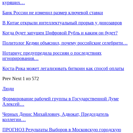
курящих…
Банк России не изменил размер ключевой ставки
В Китае открыли интеллектуальный прорыв у динозавров
Когда будет запущен Цифровой Рубль и каким он будет?
Политолог Кедми объяснил, почему российские селебрити…
Нотариус предупредила россиян о последствиях
игнорирования…
Коста-Рика может легализовать биткоин как способ оплаты
Prev
Next
1 из 572
Люди
Формирование рабочей группы в Государственной Думе
Алексей…
Черных Денис Михайлович, Адвокат, Председатель
коллегии…
ПРОГНОЗ Результаты Выборов в Московскую городскую