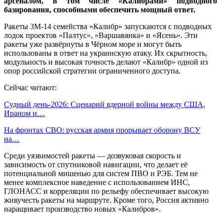
арсеналом, в том числе «Калибрами» подводного
базирования, способными обеспечить мощный ответ.
Ракеты 3М-14 семейства «Калибр» запускаются с подводных
лодок проектов «Палтус», «Варшавянка» и «Ясень». Эти
ракеты уже развёрнуты в Чёрном море и могут быть
использованы в ответ на украинскую атаку. Их скрытность,
модульность и высокая точность делают «Калибр» одной из
опор российской стратегии ограниченного доступа.
Сейчас читают:
Судный день-2026: Сценарий ядерной войны между США,
Ираном и…
На фронтах СВО: русская армия прорывает оборону ВСУ
на…
Среди уязвимостей ракеты — дозвуковая скорость и
зависимость от спутниковой навигации, что делает её
потенциальной мишенью для систем ПВО и РЭБ. Тем не
менее комплексное наведение с использованием ИНС,
ГЛОНАСС и корреляции по рельефу обеспечивает высокую
живучесть ракеты на маршруте. Кроме того, Россия активно
наращивает производство новых «Калибров».