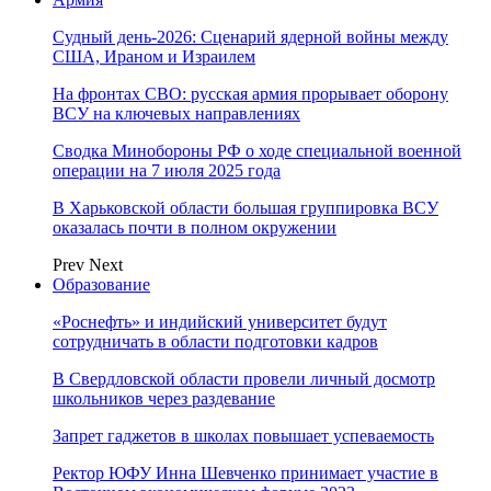
Судный день-2026: Сценарий ядерной войны между
США, Ираном и Израилем
На фронтах СВО: русская армия прорывает оборону
ВСУ на ключевых направлениях
Сводка Минобороны РФ о ходе специальной военной
операции на 7 июля 2025 года
В Харьковской области большая группировка ВСУ
оказалась почти в полном окружении
Prev
Next
Образование
«Роснефть» и индийский университет будут
сотрудничать в области подготовки кадров
В Свердловской области провели личный досмотр
школьников через раздевание
Запрет гаджетов в школах повышает успеваемость
Ректор ЮФУ Инна Шевченко принимает участие в