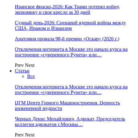
Иранское фиаско-2026: Как Трамп потерял войну,
экономику и свое кресло за 30 дней
Судный день-2026: Сценарий ядерной войны между
США, Ираном и Израилем
Анатомия провала 98-й премии «Оскар» (2026 г.)
Отключения интернета в Москве это начало курса на
построение «суверенного Рунета» или…
Prev
Next
Статьи
Все
Отключения интернета в Москве это начало курса на
построение «суверенного Рунета» или…
ЦГМ Центр Горного Машиностроения. Ценность
инженерной мудрости
Черных Денис Михайлович, Адвокат, Председатель
коллегии адвокатов г.Москвы…
Prev
Next