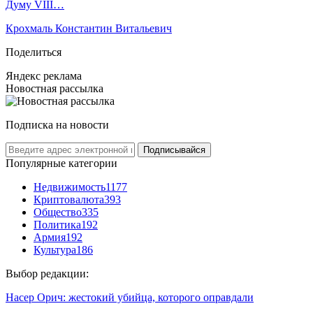
Думу VIII…
Крохмаль Константин Витальевич
Поделиться
Яндекс реклама
Новостная рассылка
Подписка на новости
Подписывайся
Популярные категории
Недвижимость
1177
Криптовалюта
393
Общество
335
Политика
192
Армия
192
Культура
186
Выбор редакции:
Насер Орич: жестокий убийца, которого оправдали