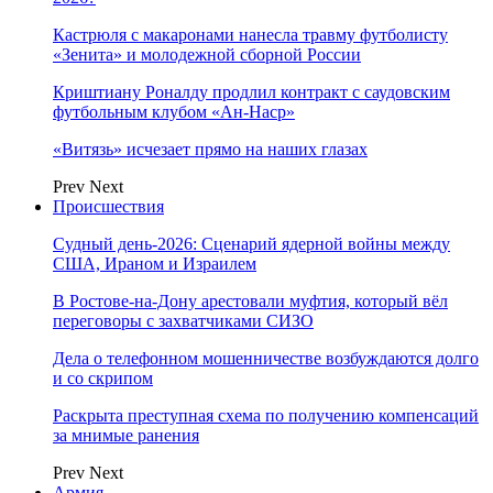
Кастрюля с макаронами нанесла травму футболисту
«Зенита» и молодежной сборной России
Криштиану Роналду продлил контракт с саудовским
футбольным клубом «Ан-Наср»
«Витязь» исчезает прямо на наших глазах
Prev
Next
Происшествия
Судный день-2026: Сценарий ядерной войны между
США, Ираном и Израилем
В Ростове-на-Дону арестовали муфтия, который вёл
переговоры с захватчиками СИЗО
Дела о телефонном мошенничестве возбуждаются долго
и со скрипом
Раскрыта преступная схема по получению компенсаций
за мнимые ранения
Prev
Next
Армия