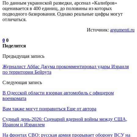
По данным украинской разведки, арсенал «Калибров»
оценивается в 400 единиц, до половины из которых
подводного базирования. Однако реальные цифры могут
отличаться.
Источник:
argumenti.ru
0
0
Поделится
Предыдущая запись
Журналист Аббас Джума прокомментировал удары Израиля
по территории Бейрута
Следующая запись
В Одесской области взорван автомобиль с офицером
военкомата
Вам также могут понравиться
Еще от автора
Судный день-2026: Сценарий ядерной войны между США,
Ираном и Израилем
На фронтах СВО: русская армия прорывает оборону ВСУ на