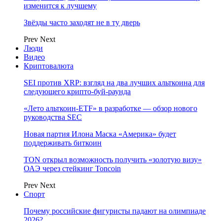
изменится к лучшему
Звёзды часто заходят не в ту дверь
Prev
Next
Люди
Видео
Криптовалюта
SEI против XRP: взгляд на два лучших альткоина для
следующего крипто-буй-раунда
«Лето альткоин-ETF» в разработке — обзор нового
руководства SEC
Новая партия Илона Маска «Америка» будет
поддерживать биткоин
TON открыл возможность получить «золотую визу»
ОАЭ через стейкинг Toncoin
Prev
Next
Спорт
Почему российские фигуристы падают на олимпиаде
2026?