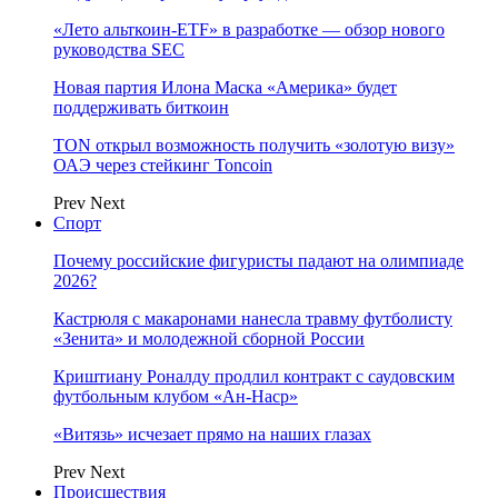
«Лето альткоин-ETF» в разработке — обзор нового
руководства SEC
Новая партия Илона Маска «Америка» будет
поддерживать биткоин
TON открыл возможность получить «золотую визу»
ОАЭ через стейкинг Toncoin
Prev
Next
Спорт
Почему российские фигуристы падают на олимпиаде
2026?
Кастрюля с макаронами нанесла травму футболисту
«Зенита» и молодежной сборной России
Криштиану Роналду продлил контракт с саудовским
футбольным клубом «Ан-Наср»
«Витязь» исчезает прямо на наших глазах
Prev
Next
Происшествия