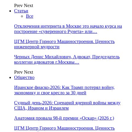
Prev
Next
Статьи
Все
Отключения интернета в Москве это начало курса на
построение «суверенного Рунета» или…
ЦГМ Центр Горного Машиностроения. Ценность
инженерной мудрости
Черных Денис Михайлович, Адвокат, Председатель
коллегии адвокатов г.Москвы…
Prev
Next
Общество
Иранское фиаско-2026: Как Трамп потерял войну,
экономику и свое кресло за 30 дней
Судный день-2026: Сценарий ядерной войны между
США, Ираном и Израилем
Анатомия провала 98-й премии «Оскар» (2026 г.)
ЦГМ Центр Горного Машиностроения. Ценность