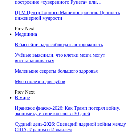
построение «суверенного Рунета» или…
ЦГМ Центр Горного Машиностроения. Ценность
инженерной мудрости
Prev
Next
Медицина
В бассейне надо соблюдать осторожность
Учёные выяснили, что клетки мозга могут
восстанавливаться
Маленькие секреты большого здоровья
Мясо полезно для зубов
Prev
Next
В мире
Иранское фиаско-2026: Как Трамп потерял войну,
экономику и свое кресло за 30 дней
Судный день-2026: Сценарий ядерной войны между
США, Ираном и Израилем