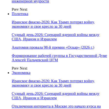
инженерной мудрости
Prev
Next
Политика
Иранское фиаско-2026: Как Трамп потерял войну,
экономику и свое кресло за 30 дней
Судный день-2026: Сценарий ядерной войны между
США, Ираном и Израилем
Анатомия провала 98-й премии «Оскар» (2026 г.)
Формирование рабочей группы в Государственной Думе
Алексей Пальчевский ЦГМ
Prev
Next
Экономика
Иранское фиаско-2026: Как Трамп потерял войну,
экономику и свое кресло за 30 дней
Судный день-2026: Сценарий ядерной войны между
США, Ираном и Израилем
Отключения интернета в Москве это начало курса на