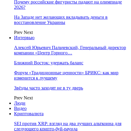
Почему российские фигуристы падают на олимпиаде
2026?
На Западе нет желающих вкладывать деньги в
восстановление Украины
Prev
Next
Интервью
Алексей Юрьевич Пальчевский, Генеральный директор
компании «Центр Горного…
Ближний Восток: удержать баланс
Форум «Традиционные ценности» БРИКС: как мир
изменится к лучшему
Звёзды часто заходят не в ту дверь
Prev
Next
Люди
Видео
Криптовалюта
SEI против XRP: взгляд на два лучших альткоина для
следующего крипто-буй-раунда