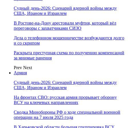
Судный день-2026: Сценарий ядерной войны между
США, Ираном и Израилем
В Ростове-на-Дону арестовали муфтия, который вёл
переговоры с захватчиками СИЗО
Дела о телефонном мошенничестве возбуждаются долго
и со скрипом
Раскрыта преступная схема по получению компенсаций
за мнимые ранения
Prev
Next
Армия
Судный день-2026: Сценарий ядерной войны между
США, Ираном и Израилем
На фронтах СВО: русская армия прорывает оборону
ВСУ на ключевых направлениях
Сводка Минобороны РФ о ходе специальной военной
операции на 7 июля 2025 года
В Харьковской области большая группировка ВСУ